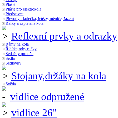
Pláště
Pláště pro elektrokola
Představce
Převody - kolečka, řetězy, měniče, řazení
Ráfky a zapletená kola
Reflexní prvky a odrazky
Rámy na kola
Řídítka,rohy,ručky
Sedačky pro děti
Sedla
Sedlovky
Stojany,držáky na kola
Světla
vidlice odpružené
vidlice 26"