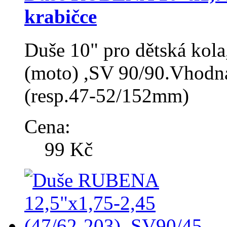
krabičce
Duše 10" pro dětská kola
(moto) ,SV 90/90.Vhodná
(resp.47-52/152mm)
Cena:
99 Kč