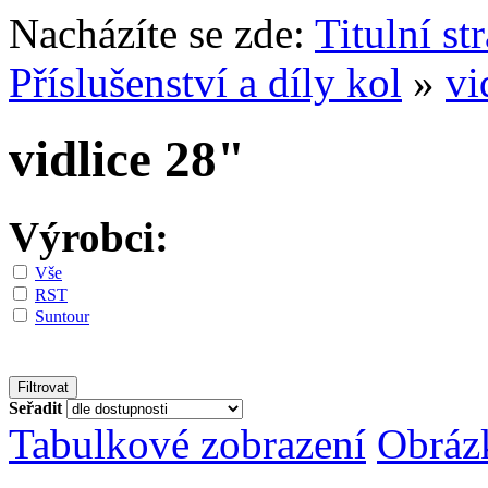
Nacházíte se zde:
Titulní st
Příslušenství a díly kol
»
vi
vidlice 28"
Výrobci:
Vše
RST
Suntour
Seřadit
Tabulkové zobrazení
Obráz