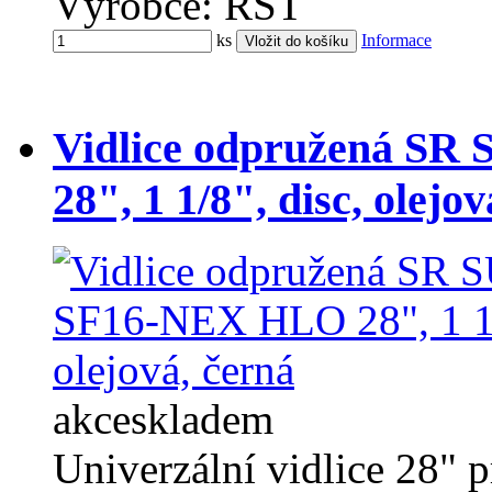
Výrobce: RST
ks
Informace
Vidlice odpružená 
28", 1 1/8", disc, olejo
akce
skladem
Univerzální vidlice 28" pr