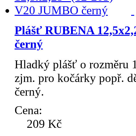
Plášť RUBENA 12,5x2,
černý
Hladký plášť o rozměru 1
zjm. pro kočárky popř. d
černý.
Cena:
209 Kč