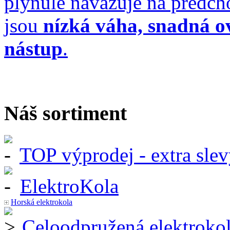
plynule navazuje na předch
jsou
nízká váha, snadná ov
nástup
.
Náš sortiment
TOP výprodej - extra slev
ElektroKola
Horská elektrokola
Celoodpružená elektroko