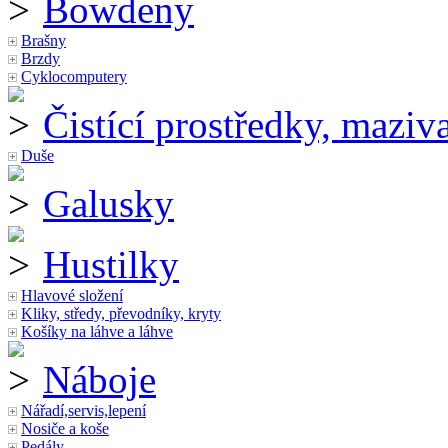
Bowdeny
Brašny
Brzdy
Cyklocomputery
Čistící prostředky, maziv
Duše
Galusky
Hustilky
Hlavové složení
Kliky, středy, převodníky, kryty
Košíky na láhve a láhve
Náboje
Nářadí,servis,lepení
Nosiče a koše
Pedály