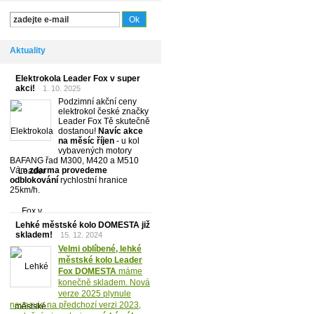
Aktuality
Elektrokola Leader Fox v super
akci!
1. 10. 2025
Podzimní akční ceny
elektrokol české značky
Leader Fox Tě skutečně
dostanou!
Navíc akce
na měsíc říjen
- u kol
vybavených motory
BAFANG řad M300, M420 a M510
Vám
zdarma provedeme
odblokování
rychlostní hranice
25km/h.
Lehké městské kolo DOMESTA již
skladem!
15. 12. 2024
Velmi oblíbené, lehké
městské kolo Leader
Fox DOMESTA
máme
konečně skladem. Nová
verze 2025 plynule
navazuje na předchozí verzi 2023,