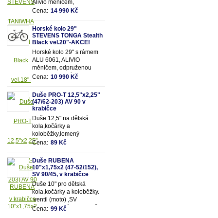
Alivio měničem,
odpruženou olejovou vidlicí
Cena:
14 990 Kč
SUNTOUR se zamykáním
a 18 převody
Horské kolo 29"
STEVENS TONGA Stealth
Black vel.20"-AKCE!
Horské kolo 29" s rámem
ALU 6061, ALIVIO
měničem, odpruženou
olejovou vidlicí SUNTOUR
Cena:
10 990 Kč
se zamykáním a 18
převody
Duše PRO-T 12,5"x2,25"
(47/62-203) AV 90 v
krabičce
Duše 12,5" na dětská
kola,kočárky a
koloběžky,lomený
motoventil AV90 - pro
Cena:
89 Kč
snadnější dofukování duše
Vhodná pro rozměry pláště
Duše RUBENA
12,5"x2,25" (resp.47/62-
10"x1,75x2 (47-52/152),
203mm)
SV 90/45, v krabičce
Duše 10" pro dětská
kola,kočárky a koloběžky.
ventil (moto) ,SV
90/90.Vhodná pro rozměry
Cena:
99 Kč
pláště 10"x1,75x2 (resp.47-