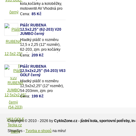
kola,kočárky a koloběžky,
motoventil AV Vhodná pro
rozměry pláště 12,5"x2,25"
Cena:
85 Kč
(resp.47/62-203mm)
Plášť RUBENA
12,5x2,25" (62-203) V20
JUMBO černý
Hladký plášť o rozměru
12,5 x 2,25 (12" rozměr),
62-203, zjm. pro kočárky
popř. dětská kola, dezén
Cena:
209 Kč
V20 - Jumbo, černý.
Plášť RUBENA
12,5x2x2,25" (54-203) V63
GOLF černý
Hladký plášť o rozměru
12,5x2x2,25" (12" rozměr),
54-203mm, zjm. pro
kočárky popř. dětská kola,
Cena:
199 Kč
dezén V63 - Golf,
černý.Vhodné na kočárek
JANE,zadní kola.
Copyright © 2010 - 2026 by
CykloZone.cz - jízdní kola, sportovní potřeby, in-
Tecka cz
ShopSys -
Tvorba e-shopů
na míru!