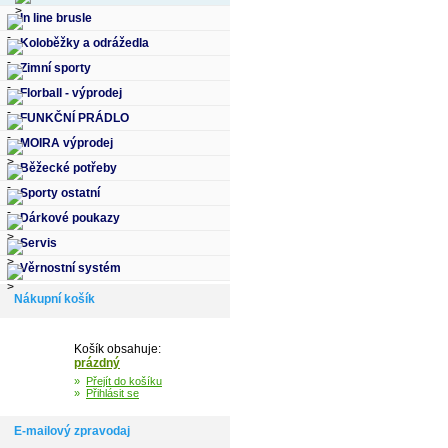
In line brusle
Koloběžky a odrážedla
Zimní sporty
Florball - výprodej
FUNKČNÍ PRÁDLO
MOIRA výprodej
Běžecké potřeby
Sporty ostatní
Dárkové poukazy
Servis
Věrnostní systém
Nákupní košík
Košík obsahuje:
prázdný
»
Přejít do košíku
»
Přihlásit se
E-mailový zpravodaj