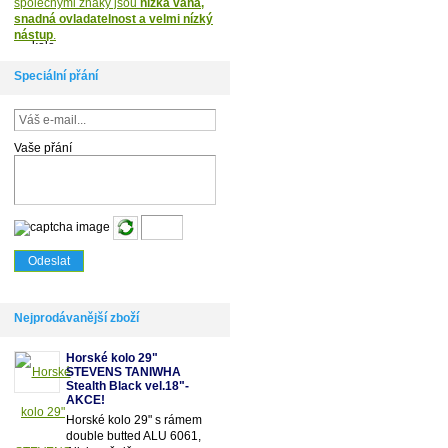
společnými znaky jsou
nízká váha,
snadná ovladatelnost a velmi nízký
nástup
.
Speciální přání
Vaše přání
Nejprodávanější zboží
Horské kolo 29"
STEVENS TANIWHA
Stealth Black vel.18"-
AKCE!
Horské kolo 29" s rámem
double butted ALU 6061,