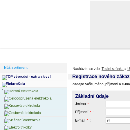
Domů
Informace
Jak si vybrat kolo
Kontakty
Výdejní m
Náš sortiment
Nacházíte se zde:
Titulní stránka
»
U
Registrace nového zákaz
TOP výprodej - extra slevy!
ElektroKola
Zadejte Vaše jméno, příjmení a e-mai
Horská elektrokola
Základní údaje
Celoodpružená elektrokola
Jméno
:
*
Krosová elektrokola
Příjmení
:
*
Cestovní elektrokola
Skládací elektrokola
E-mail
:
*
Elektro tříkolky