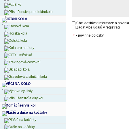
Fat Bike
Příslušenství pro elektrokola
JÍZDNÍ KOLA
Chci dostávat informace o novink
Krosová kola
Zadat více údajů v registraci
Horská kola
- povinné položky
*
Dětská kola
Kola pro seniory
CITY - městská
Trekingová-cestovní
Skládací kola
Gravelová a silniční kola
VĚCI NA KOLO
Výbava cyklisty
Příslušenství a díly kol
Domácí servis kol
Pláště a duše na kočárky
Pláště na kočárky
Duše na kočárky