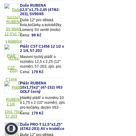
52/152mm)
Duše RUBENA
12,5"x1,75-2,45 (47/62-
203), SV90/45
Duše 12" pro dětská
kola,kočárky a koloběžky.
Lomený SV ventil (moto)
90/45. Vhodná pro rozměry
Cena:
99 Kč
pláště 12,5"x1,75-
2,45 (resp. 47/62-203mm)
Plášť CST C1456 12 1/2 x
2 1/4, 57-203
Masivní rychlý plášť o
rozměru 12,5 x 2,25 (12"
rozměr), 57-203, zjm. pro
kočárky popř. dětská kola
Cena:
179 Kč
Plášť RUBENA
10x1,75x2" (47-152) V63
GOLF černý
Hladký plášť o rozměru 10
x 1,75 x 2 (10" rozměr), zjm.
pro kočárky, dezén V63 -
Golf, černý.
Cena:
179 Kč
Duše PRO-T 12,5"x2,25"
(47/62-203) AV v krabičce
Duše 12" pro dětská