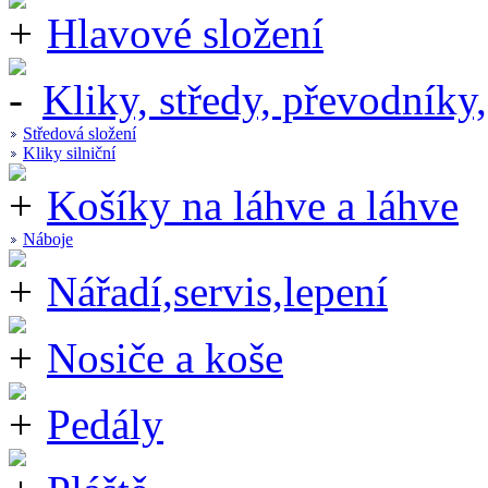
Hlavové složení
Kliky, středy, převodníky,
Středová složení
Kliky silniční
Košíky na láhve a láhve
Náboje
Nářadí,servis,lepení
Nosiče a koše
Pedály