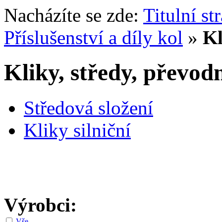
Nacházíte se zde:
Titulní st
Příslušenství a díly kol
»
Kl
Kliky, středy, převod
Středová složení
Kliky silniční
Výrobci:
Vše