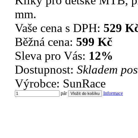
Kliky pro dětské MTB, pr
mm.
Vaše cena s DPH:
529 K
Běžná cena:
599 Kč
Sleva pro Vás:
12%
Dostupnost:
Skladem pos
Výrobce: SunRace
pár
Informace