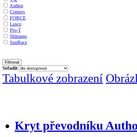
Author
Connex
FORCE
Lasco
Pro-T
Shimano
SunRace
Seřadit
Tabulkové zobrazení
Obráz
Kryt převodníku Auth