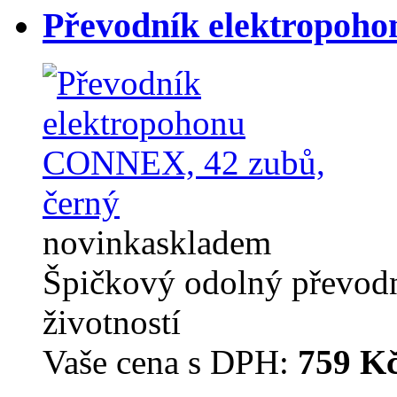
Převodník elektropoh
novinka
skladem
Špičkový odolný převodn
životností
Vaše cena s DPH:
759 K