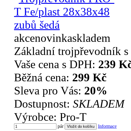
akce
novinka
skladem
Základní trojpřevodník s
Vaše cena s DPH:
239 K
Běžná cena:
299 Kč
Sleva pro Vás:
20%
Dostupnost:
SKLADEM
Výrobce: Pro-T
pár
Informace