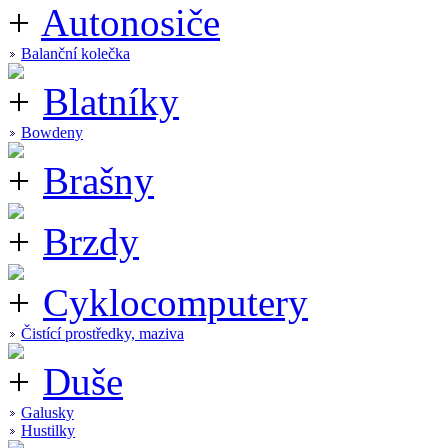
Autonosiče
Balanční kolečka
Blatníky
Bowdeny
Brašny
Brzdy
Cyklocomputery
Čistící prostředky, maziva
Duše
Galusky
Hustilky