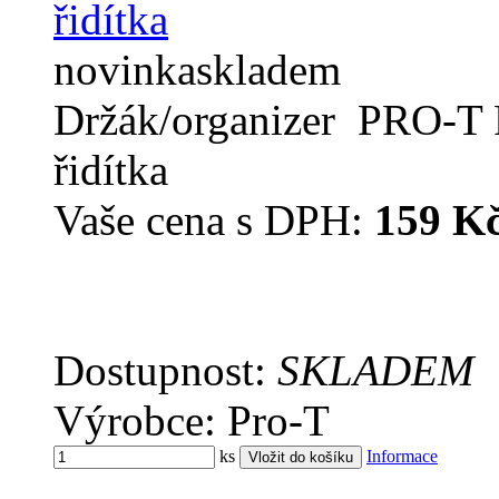
novinka
skladem
Držák/organizer PRO-T P
řidítka
Vaše cena s DPH:
159 K
Dostupnost:
SKLADEM
Výrobce: Pro-T
ks
Informace