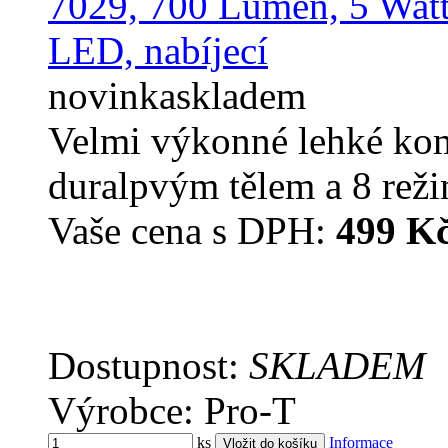
novinka
skladem
Velmi výkonné lehké kom
duralpvým tělem a 8 reži
Vaše cena s DPH:
499 K
Dostupnost:
SKLADEM
Výrobce: Pro-T
ks
Informace