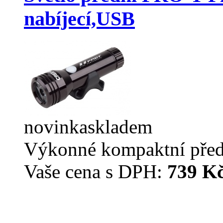
nabíjecí,USB
novinka
skladem
Výkonné kompaktní předn
Vaše cena s DPH:
739 K