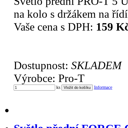
Světlo přední PRO-T 5 Ul
na kolo s držákem na řídí
Vaše cena s DPH:
159 K
Dostupnost:
SKLADEM
Výrobce: Pro-T
ks
Informace