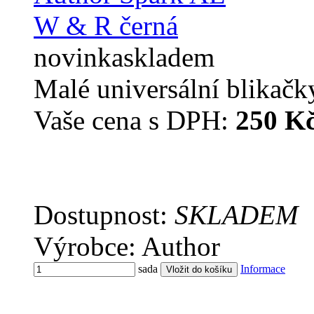
novinka
skladem
Malé universální blikač
Vaše cena s DPH:
250 K
Dostupnost:
SKLADEM
Výrobce: Author
sada
Informace