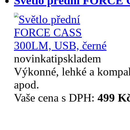
Světlo přední FORCE 
novinka
tip
skladem
Výkonné, lehké a kompak
apod.
Vaše cena s DPH:
499 K