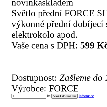
novinka
skladem
Světlo přední FORCE 
výkonné přední dobíjecí 
elektrokolo apod.
Vaše cena s DPH:
599 K
Dostupnost:
Zašleme do 
Výrobce: FORCE
ks
Informace