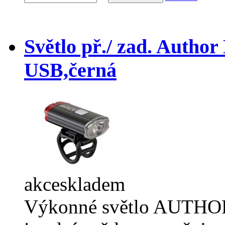
Světlo př./ zad. Author
USB,černá
akce
skladem
Výkonné světlo AUTHOR