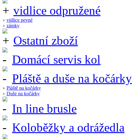
vidlice odpružené
vidlice pevné
zámky
Ostatní zboží
Domácí servis kol
Pláště a duše na kočárky
Pláště na kočárky
Duše na kočárky
In line brusle
Koloběžky a odrážedla