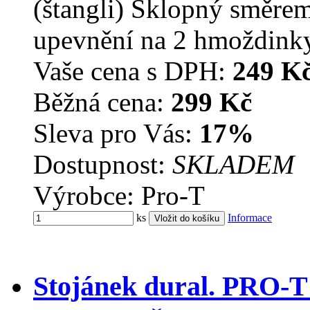
(štangli) Sklopný směrem
upevnění na 2 hmoždinky
Vaše cena s DPH:
249 K
Běžná cena:
299 Kč
Sleva pro Vás:
17%
Dostupnost:
SKLADEM
Výrobce: Pro-T
ks
Informace
Stojánek dural. PRO-T 1