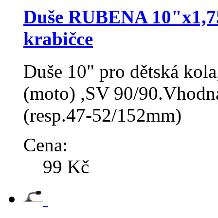
Duše RUBENA 10"x1,75x
krabičce
Duše 10" pro dětská kola
(moto) ,SV 90/90.Vhodná
(resp.47-52/152mm)
Cena:
99 Kč