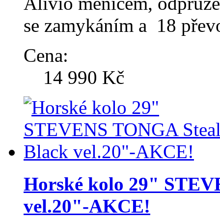
Alivio měničem, odpruž
se zamykáním a 18 přev
Cena:
14 990 Kč
Horské kolo 29" STEV
vel.20"-AKCE!