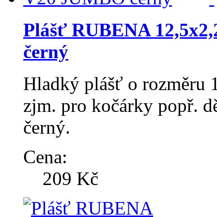
Plášť RUBENA 12,5x2,
černý
Hladký plášť o rozměru 1
zjm. pro kočárky popř. d
černý.
Cena:
209 Kč