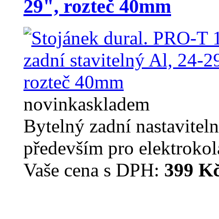
29", rozteč 40mm
novinka
skladem
Bytelný zadní nastavitel
především pro elektrokola
Vaše cena s DPH:
399 K