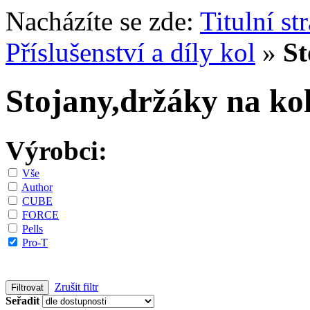
Nacházíte se zde:
Titulní st
Příslušenství a díly kol
»
St
Stojany,držáky na kol
Výrobci:
Vše
Author
CUBE
FORCE
Pells
Pro-T
Zrušit filtr
Seřadit