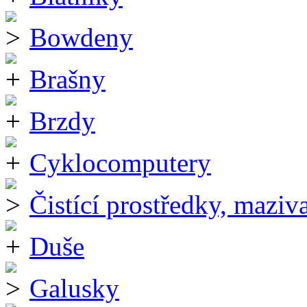
Bowdeny
Brašny
Brzdy
Cyklocomputery
Čistící prostředky, maziv
Duše
Galusky