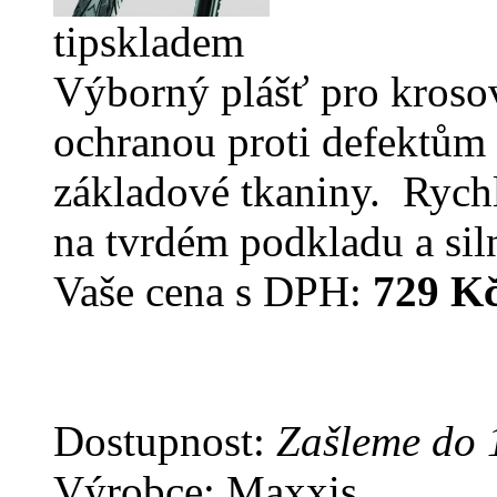
tip
skladem
Výborný plášť pro krosov
ochranou proti defektům 
základové tkaniny. Rychlý
na tvrdém podkladu a siln
Vaše cena s DPH:
729 K
Dostupnost:
Zašleme do 
Výrobce: Maxxis