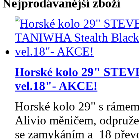
Nejprodávanější zboží
Horské kolo 29" STEV
vel.18"- AKCE!
Horské kolo 29" s rámem
Alivio měničem, odpruž
se zamykáním a 18 přev