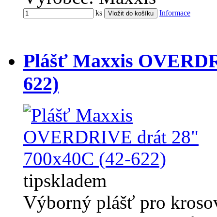
ks
Informace
Plášť Maxxis OVERDRI
622)
tip
skladem
Výborný plášť pro krosov