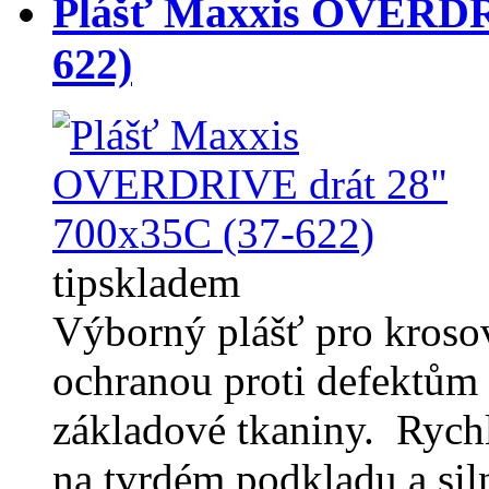
Plášť Maxxis OVERDRI
622)
tip
skladem
Výborný plášť pro krosov
ochranou proti defektům 
základové tkaniny. Rychlý
na tvrdém podkladu a siln