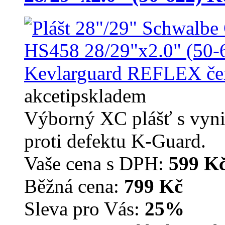
akce
tip
skladem
Výborný XC plášť s vyni
proti defektu K-Guard.
Vaše cena s DPH:
599 K
Běžná cena:
799 Kč
Sleva pro Vás:
25%