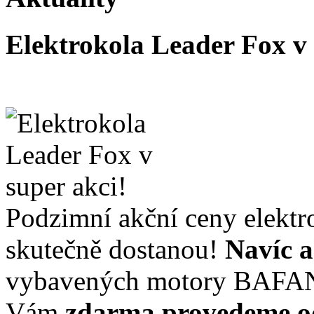
Elektrokola Leader Fox v
Podzimní akční ceny elektr
skutečně dostanou!
Navíc a
vybavených motory BAFA
Vám
zdarma provedeme o