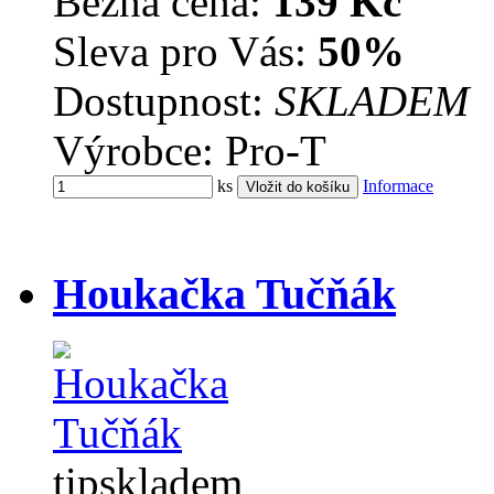
Běžná cena:
139 Kč
Sleva pro Vás:
50%
Dostupnost:
SKLADEM
Výrobce: Pro-T
ks
Informace
Houkačka Tučňák
tip
skladem