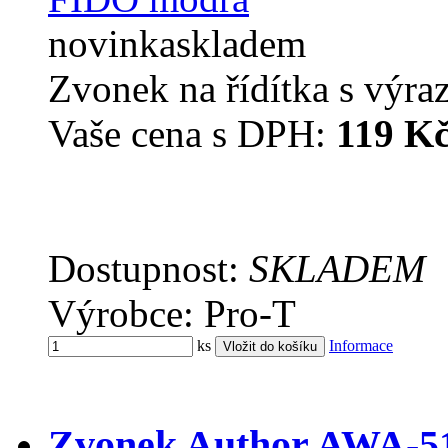
novinka
skladem
Zvonek na řídítka s výr
Vaše cena s DPH:
119 K
Dostupnost:
SKLADEM
Výrobce: Pro-T
ks
Informace
Zvonek Author AWA-51