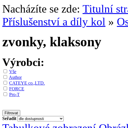
Nacházíte se zde:
Titulní st
Příslušenství a díly kol
»
Os
zvonky, klaksony
Výrobci:
Vše
Author
CATEYE co.,LTD.
FORCE
Pro-T
Seřadit
Tabulkové zobrazení
Obráz