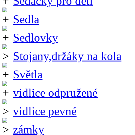
Sedačky pro děti
Sedla
Sedlovky
Stojany,držáky na kola
Světla
vidlice odpružené
vidlice pevné
zámky