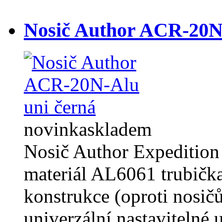
Nosič Author ACR-20N
novinka
skladem
Nosič Author Expedition 
materiál AL6061 trubičk
konstrukce (oproti nosič
univerzální nastavitelné 