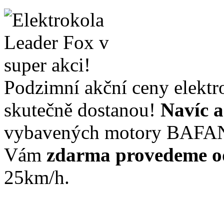
Podzimní akční ceny elektr
skutečně dostanou!
Navíc a
vybavených motory BAFA
Vám
zdarma provedeme o
25km/h.