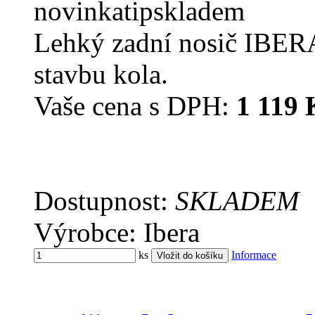
novinka
tip
skladem
Lehký zadní nosič IBERA
stavbu kola.
Vaše cena s DPH:
1 119 
Dostupnost:
SKLADEM
Výrobce: Ibera
ks
Informace