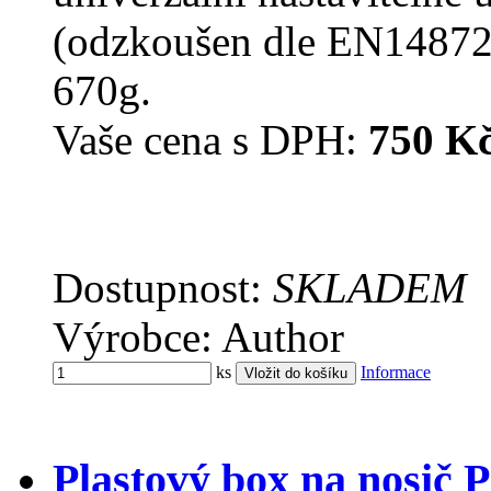
(odzkoušen dle EN14872 
670g.
Vaše cena s DPH:
750 K
Dostupnost:
SKLADEM
Výrobce: Author
ks
Informace
Plastový box na nosi