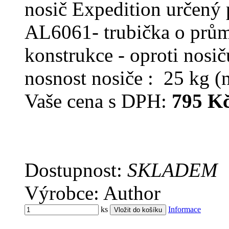
nosič Expedition určený 
AL6061- trubička o prů
konstrukce - oproti nosi
nosnost nosiče : 25 kg (
Vaše cena s DPH:
795 K
Dostupnost:
SKLADEM
Výrobce: Author
ks
Informace