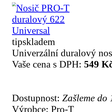
tip
skladem
Univerzální duralový no
Vaše cena s DPH:
549 K
Dostupnost:
Zašleme do 
Výrobce: Pro-T