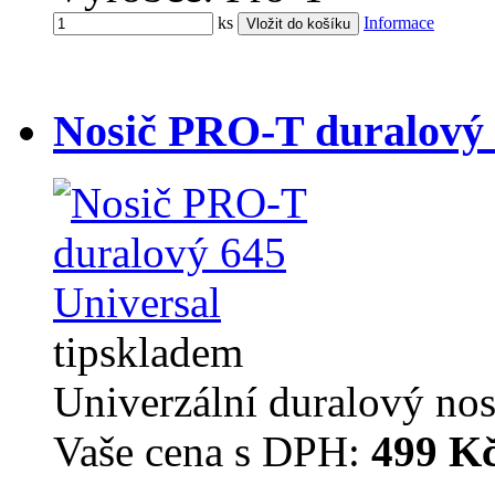
ks
Informace
Nosič PRO-T duralový 
tip
skladem
Univerzální duralový no
Vaše cena s DPH:
499 K