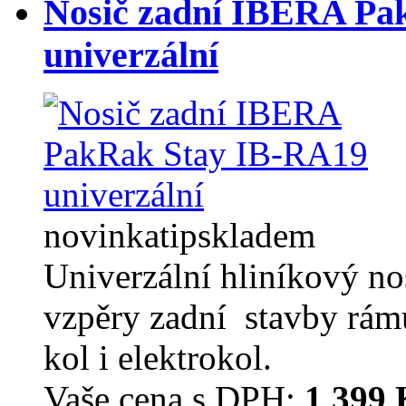
Nosič zadní IBERA Pa
univerzální
novinka
tip
skladem
Univerzální hliníkový 
vzpěry zadní stavby rám
kol i elektrokol.
Vaše cena s DPH:
1 399 