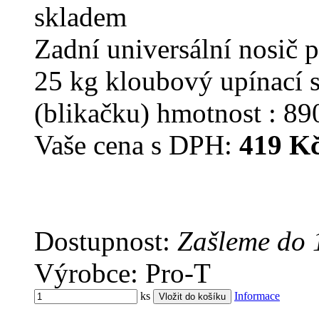
skladem
Zadní universální nosič p
25 kg kloubový upínací 
(blikačku) hmotnost : 89
Vaše cena s DPH:
419 K
Dostupnost:
Zašleme do 
Výrobce: Pro-T
ks
Informace