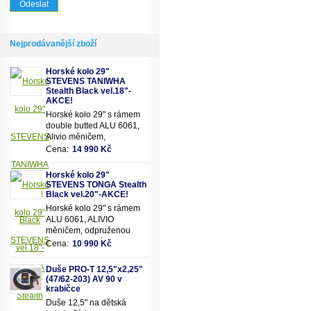
Nejprodávanější zboží
Horské kolo 29"
STEVENS TANIWHA
Stealth Black vel.18"-
AKCE!
Horské kolo 29" s rámem
double butted ALU 6061,
Alivio měničem,
odpruženou olejovou vidlicí
Cena:
14 990 Kč
SUNTOUR se zamykáním
a 18 převody
Horské kolo 29"
STEVENS TONGA Stealth
Black vel.20"-AKCE!
Horské kolo 29" s rámem
ALU 6061, ALIVIO
měničem, odpruženou
olejovou vidlicí SUNTOUR
Cena:
10 990 Kč
se zamykáním a 18
převody
Duše PRO-T 12,5"x2,25"
(47/62-203) AV 90 v
krabičce
Duše 12,5" na dětská