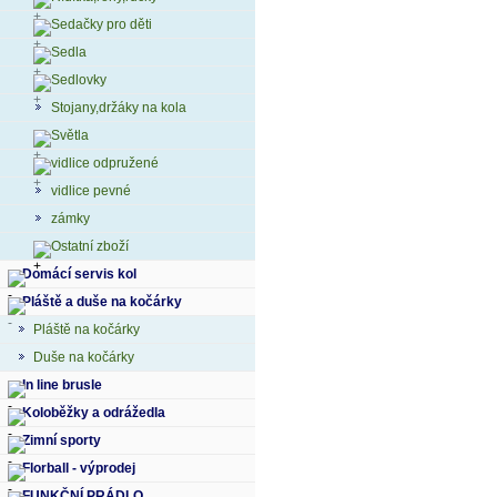
Sedačky pro děti
Sedla
Sedlovky
Stojany,držáky na kola
Světla
vidlice odpružené
vidlice pevné
zámky
Ostatní zboží
Domácí servis kol
Pláště a duše na kočárky
Pláště na kočárky
Duše na kočárky
In line brusle
Koloběžky a odrážedla
Zimní sporty
Florball - výprodej
FUNKČNÍ PRÁDLO