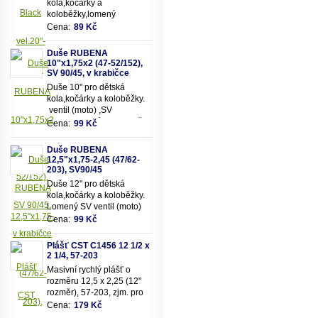
kola,kočárky a
koloběžky,lomený
motoventil AV90 - pro
Cena:
89 Kč
snadnější dofukování duše
Vhodná pro rozměry pláště
Duše RUBENA
12,5"x2,25" (resp.47/62-
10"x1,75x2 (47-52/152),
203mm)
SV 90/45, v krabičce
Duše 10" pro dětská
kola,kočárky a koloběžky.
ventil (moto) ,SV
90/90.Vhodná pro rozměry
Cena:
99 Kč
pláště 10"x1,75x2 (resp.47-
52/152mm)
Duše RUBENA
12,5"x1,75-2,45 (47/62-
203), SV90/45
Duše 12" pro dětská
kola,kočárky a koloběžky.
Lomený SV ventil (moto)
90/45. Vhodná pro rozměry
Cena:
99 Kč
pláště 12,5"x1,75-
2,45 (resp. 47/62-203mm)
Plášť CST C1456 12 1/2 x
2 1/4, 57-203
Masivní rychlý plášť o
rozměru 12,5 x 2,25 (12"
rozměr), 57-203, zjm. pro
kočárky popř. dětská kola
Cena:
179 Kč