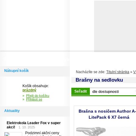
Domů
Informace
Jak si vybrat kolo
Kontakty
Výdejní m
Nákupní košík
Nacházíte se zde:
Titulní stránka
»
V
Brašny na sedlovku
Košík obsahuje:
prázdný
Seřadit
»
Přejít do košíku
»
Přihlásit se
Aktuality
Brašna s nosičem Author A
LitePack 6 X7 černá
Elektrokola Leader Fox v super
akci!
1. 10. 2025
Podzimní akční ceny