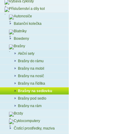
Výbava cyklisty
Příslušenství a díly kol
Autonosiče
Balanční kolečka
Blatníky
Bowdeny
Brašny
Akční sety
Brašny do rámu
Brašny na mobil
Brašny na nosič
Brašny na řídítka
Brašny na sedlovku
Brašny pod sedlo
Brašny na rám
Brzdy
Cyklocomputery
Čistící prostředky, maziva