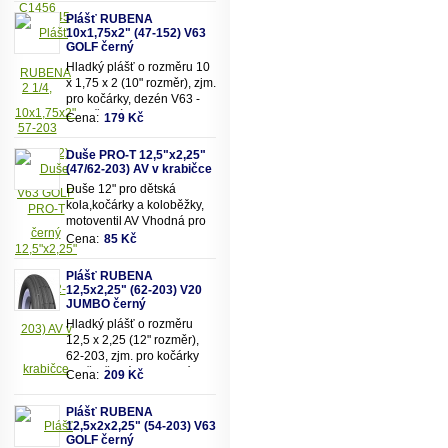
Plášť RUBENA
10x1,75x2" (47-152) V63
GOLF černý
Hladký plášť o rozměru 10
x 1,75 x 2 (10" rozměr), zjm.
pro kočárky, dezén V63 -
Golf, černý.
Cena:
179 Kč
Duše PRO-T 12,5"x2,25"
(47/62-203) AV v krabičce
Duše 12" pro dětská
kola,kočárky a koloběžky,
motoventil AV Vhodná pro
rozměry pláště 12,5"x2,25"
Cena:
85 Kč
(resp.47/62-203mm)
Plášť RUBENA
12,5x2,25" (62-203) V20
JUMBO černý
Hladký plášť o rozměru
12,5 x 2,25 (12" rozměr),
62-203, zjm. pro kočárky
popř. dětská kola, dezén
Cena:
209 Kč
V20 - Jumbo, černý.
Plášť RUBENA
12,5x2x2,25" (54-203) V63
GOLF černý