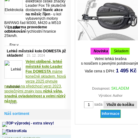
elektrokol české značky
Leader Fox Tě skutečně
dostanou!
Navíc akce
na měsíc říjen
- u kol
vybavených motory
BAFANG řad M300, M420 a M510
Vám
zdarma provedeme
odblokování
rychlostní hranice
25km/h.
Lehké městské kolo DOMESTA již
novinka
skladem
skladem!
15. 12. 2024
Velmi lehká brašna
Velmi oblíbené, lehké
s nosičem s pevnými polstrovaný
městské kolo Leader
stěnami a dnem.
1 495 Kč
Vaše cena s DPH:
Fox DOMESTA
máme
konečně skladem. Nová
verze 2025 plynule
navazuje na předchozí verzi 2023,
SKLADEM
Dostupnost:
společnými znaky jsou
nízká váha,
Výrobce: Author
snadná ovladatelnost a velmi nízký
nástup
.
sada
Náš sortiment
Informace
TOP výprodej - extra slevy!
ElektroKola