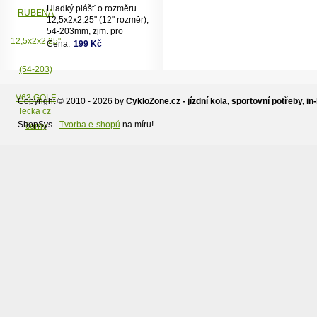
Hladký plášť o rozměru
12,5x2x2,25" (12" rozměr),
54-203mm, zjm. pro
kočárky popř. dětská kola,
Cena:
199 Kč
dezén V63 - Golf,
černý.Vhodné na kočárek
JANE,zadní kola.
Copyright © 2010 - 2026 by
CykloZone.cz - jízdní kola, sportovní potřeby, in-
Tecka cz
ShopSys -
Tvorba e-shopů
na míru!