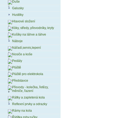
Duše
Galusky
Hustilky
Hlavové složení
Kliky, středy, převodníky, kryty
Košíky na láhve a láhve
Náboje
Nářadí,servis,lepení
Nosiče a koše
Pedály
Pláště
Pláště pro elektrokola
Představce
Převody - kolečka, řetězy,
měniče, řazení
Ráfky a zapletená kola
Reflexní prvky a odrazky
Rámy na kola
Řídítka,rohy,ručky