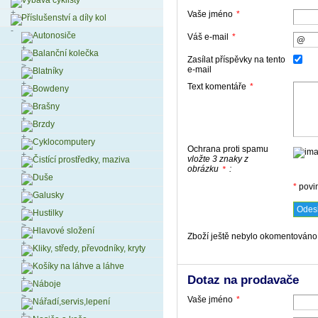
Výbava cyklisty
Vaše jméno
*
Příslušenství a díly kol
Autonosiče
Váš e-mail
*
Balanční kolečka
Zasílat příspěvky na tento
e-mail
Blatníky
Text komentáře
*
Bowdeny
Brašny
Brzdy
Cyklocomputery
Ochrana proti spamu
vložte 3 znaky z
Čistící prostředky, maziva
obrázku
:
*
Duše
*
povi
Galusky
Hustilky
Hlavové složení
Zboží ještě nebylo okomentováno,
Kliky, středy, převodníky, kryty
Košíky na láhve a láhve
Dotaz na prodavače
Náboje
Vaše jméno
*
Nářadí,servis,lepení