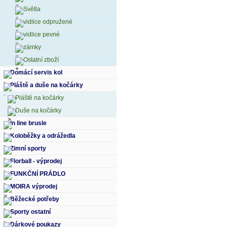
Světla
vidlice odpružené
vidlice pevné
zámky
Ostatní zboží
Domácí servis kol
Pláště a duše na kočárky
Pláště na kočárky
Duše na kočárky
In line brusle
Koloběžky a odrážedla
Zimní sporty
Florball - výprodej
FUNKČNÍ PRÁDLO
MOIRA výprodej
Běžecké potřeby
Sporty ostatní
Dárkové poukazy