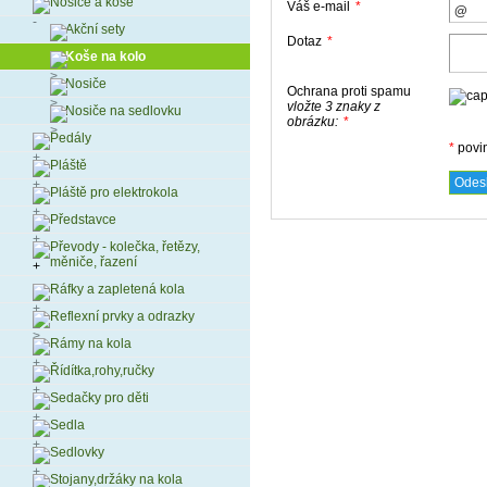
Nosiče a koše
Váš e-mail
*
Akční sety
Dotaz
*
Koše na kolo
Nosiče
Ochrana proti spamu
vložte 3 znaky z
Nosiče na sedlovku
obrázku:
*
Pedály
*
povi
Pláště
Pláště pro elektrokola
Představce
Převody - kolečka, řetězy,
měniče, řazení
Ráfky a zapletená kola
Reflexní prvky a odrazky
Rámy na kola
Řídítka,rohy,ručky
Sedačky pro děti
Sedla
Sedlovky
Stojany,držáky na kola