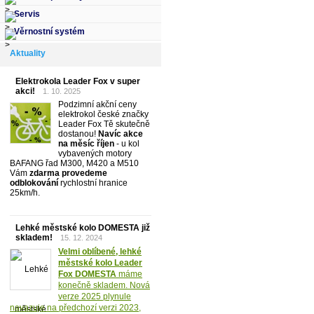
Servis
Věrnostní systém
Aktuality
Elektrokola Leader Fox v super
akci!
1. 10. 2025
Podzimní akční ceny
elektrokol české značky
Leader Fox Tě skutečně
dostanou!
Navíc akce
na měsíc říjen
- u kol
vybavených motory
BAFANG řad M300, M420 a M510
Vám
zdarma provedeme
odblokování
rychlostní hranice
25km/h.
Lehké městské kolo DOMESTA již
skladem!
15. 12. 2024
Velmi oblíbené, lehké
městské kolo Leader
Fox DOMESTA
máme
konečně skladem. Nová
verze 2025 plynule
navazuje na předchozí verzi 2023,