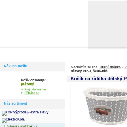
Domů
Informace
Jak si vybrat kolo
Kontakty
Výdejní m
Nákupní košík
Nacházíte se zde:
Titulní stránka
»
V
dětský Pro-T, šedá-bílá
Košík na řídítka dětský P
Košík obsahuje:
prázdný
»
Přejít do košíku
»
Přihlásit se
Náš sortiment
TOP výprodej - extra slevy!
ElektroKola
Horská elektrokola