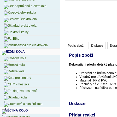
Celoodpružená elektrokola
Krosová elektrokola
Cestovní elektrokola
Skládací elektrokola
Elektro tříkolky
Fat Bike
Příslušenství pro elektrokola
Popis zboží
Diskuze
Dota
JÍZDNÍ KOLA
Popis zboží
Krosová kola
Dekorativní přední dětský plasto
Horská kola
Dětská kola
Umístění na řídítka nebo 
Vhodný pro převážení plyš
Kola pro seniory
Materiál : PP & PVC
Rozměry : š.235 x h.165 
CITY - městská
Přichycení na řidítka pomo
Trekingová-cestovní
Skládací kola
Diskuze
Gravelová a silniční kola
VĚCI NA KOLO
Přidat reakci