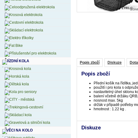
Celoodpružená elektrokola
Krosová elektrokola
Cestovní elektrokola
Skládací elektrokola
Elektro tříkolky
Fat Bike
Příslušenství pro elektrokola
JÍZDNÍ KOLA
Popis zboží
Diskuze
Dota
Krosová kola
Popis zboží
Horská kola
Přední košík na řídítka, 
Dětská kola
použití i pro kola s odpruž
Kola pro seniory
nastavitelný úhel sklonu k
balení včetně držáku QRB
CITY - městská
nosnost max. 5kg
držák v případě potřeby m
Trekingová-cestovní
hmotnost : 1.22 kg .
Skládací kola
Gravelová a silniční kola
Diskuze
VĚCI NA KOLO