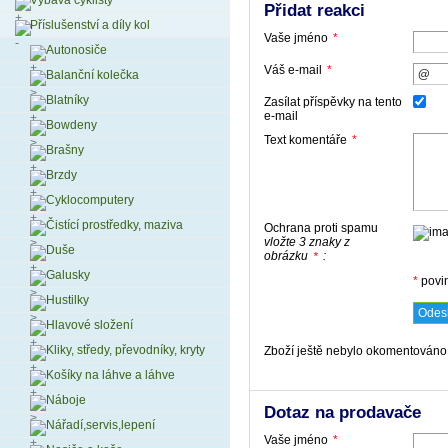
Výbava cyklisty
Přidat reakci
Příslušenství a díly kol
Vaše jméno
*
Autonosiče
Váš e-mail
*
Balanční kolečka
Blatníky
Zasílat příspěvky na tento
e-mail
Bowdeny
Text komentáře
*
Brašny
Brzdy
Cyklocomputery
Čistící prostředky, maziva
Ochrana proti spamu
vložte 3 znaky z
Duše
obrázku
:
*
Galusky
*
povi
Hustilky
Hlavové složení
Kliky, středy, převodníky, kryty
Zboží ještě nebylo okomentováno,
Košíky na láhve a láhve
Náboje
Dotaz na prodavače
Nářadí,servis,lepení
Vaše jméno
*