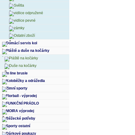
Světla
vidlice odpružené
vidlice pevné
zámky
Ostatní zboží
Domácí servis kol
Pláště a duše na kočárky
Pláště na kočárky
Duše na kočárky
In line brusle
Koloběžky a odrážedla
Zimní sporty
Florball - výprodej
FUNKČNÍ PRÁDLO
MOIRA výprodej
Běžecké potřeby
Sporty ostatní
Dárkové poukazy