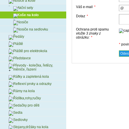
Nosiče a koše
Váš e-mail
*
Akční sety
Koše na kolo
Dotaz
*
Nosiče
Ochrana proti spamu
Nosiče na sedlovku
vložte 3 znaky z
Pedály
obrázku:
*
Pláště
*
povi
Pláště pro elektrokola
Představce
Převody - kolečka, řetězy,
měniče, řazení
Ráfky a zapletená kola
Reflexní prvky a odrazky
Rámy na kola
Řídítka,rohy,ručky
Sedačky pro děti
Sedla
Sedlovky
Stojany,držáky na kola