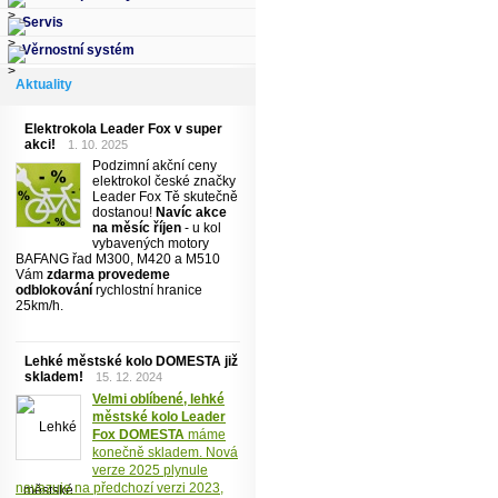
Servis
Věrnostní systém
Aktuality
Elektrokola Leader Fox v super
akci!
1. 10. 2025
Podzimní akční ceny
elektrokol české značky
Leader Fox Tě skutečně
dostanou!
Navíc akce
na měsíc říjen
- u kol
vybavených motory
BAFANG řad M300, M420 a M510
Vám
zdarma provedeme
odblokování
rychlostní hranice
25km/h.
Lehké městské kolo DOMESTA již
skladem!
15. 12. 2024
Velmi oblíbené, lehké
městské kolo Leader
Fox DOMESTA
máme
konečně skladem. Nová
verze 2025 plynule
navazuje na předchozí verzi 2023,