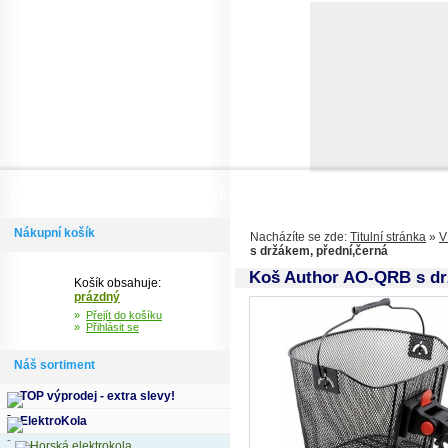
Domů
Informace
Jak si vybrat kolo
Kontakty
Výdejní m
Nákupní košík
Nacházíte se zde:
Titulní stránka
»
V
s držákem, přední,černá
Koš Author AO-QRB s dr
Košík obsahuje:
prázdný
»
Přejít do košíku
»
Přihlásit se
Náš sortiment
TOP výprodej - extra slevy!
ElektroKola
Horská elektrokola