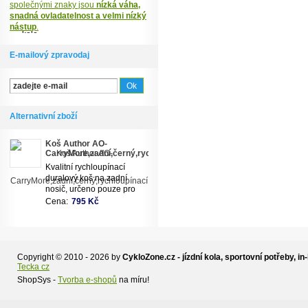
společnými znaky jsou
nízká váha,
snadná ovladatelnost a velmi nízký
nástup
.
E-mailový zpravodaj
Alternativní zboží
Koš Author AO-
CarryMore,zadní,černý,rychloupínací
Kvalitní rychloupínací
duralový koš na zadní
nosič, určeno pouze pro
rychloupínací systém
Cena:
795 Kč
CARRY MORE. Určeno
pouze pro nosiče z řady
CARRY MORE !!! (ACR-
190-Alu, ACR-65-Alu).
Copyright © 2010 - 2026 by
CykloZone.cz - jízdní kola, sportovní potřeby, in-
Tecka cz
ShopSys -
Tvorba e-shopů
na míru!