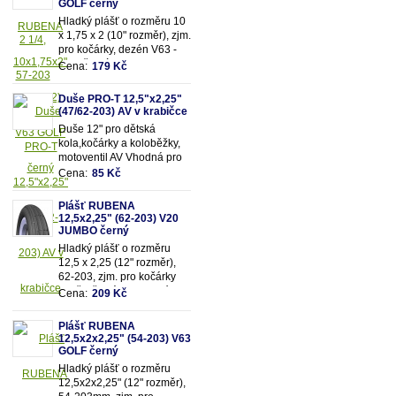
GOLF černý
Hladký plášť o rozměru 10
x 1,75 x 2 (10" rozměr), zjm.
pro kočárky, dezén V63 -
Golf, černý.
Cena:
179 Kč
Duše PRO-T 12,5"x2,25"
(47/62-203) AV v krabičce
Duše 12" pro dětská
kola,kočárky a koloběžky,
motoventil AV Vhodná pro
rozměry pláště 12,5"x2,25"
Cena:
85 Kč
(resp.47/62-203mm)
Plášť RUBENA
12,5x2,25" (62-203) V20
JUMBO černý
Hladký plášť o rozměru
12,5 x 2,25 (12" rozměr),
62-203, zjm. pro kočárky
popř. dětská kola, dezén
Cena:
209 Kč
V20 - Jumbo, černý.
Plášť RUBENA
12,5x2x2,25" (54-203) V63
GOLF černý
Hladký plášť o rozměru
12,5x2x2,25" (12" rozměr),