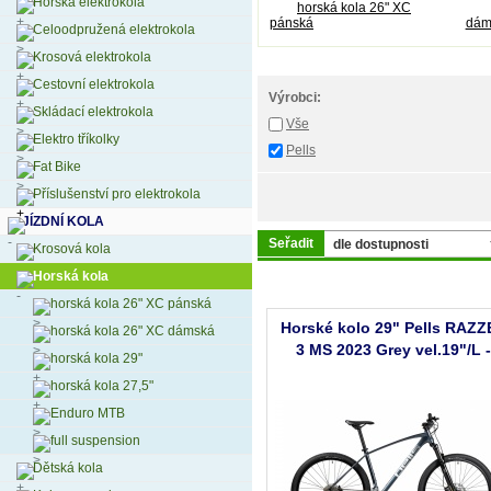
Horská elektrokola
horská kola 26" XC
pánská
dám
Celoodpružená elektrokola
Krosová elektrokola
Cestovní elektrokola
Výrobci:
Skládací elektrokola
Vše
Elektro tříkolky
Pells
Fat Bike
Příslušenství pro elektrokola
JÍZDNÍ KOLA
Seřadit
Krosová kola
Horská kola
horská kola 26" XC pánská
Horské kolo 29" Pells RAZZ
horská kola 26" XC dámská
3 MS 2023 Grey vel.19"/L 
horská kola 29"
AKCE!
horská kola 27,5"
Enduro MTB
full suspension
Dětská kola