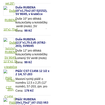
snadnější dofukování duše
Vhodná pro rozměry pláště
Duše RUBENA
12,5"x2,25" (resp.47/62-
10"x1,75x2 (47-52/152),
203mm)
SV 90/45, v krabičce
Duše 10" pro dětská
kola,kočárky a koloběžky.
ventil (moto) ,SV
90/90.Vhodná pro rozměry
Cena:
99 Kč
pláště 10"x1,75x2 (resp.47-
52/152mm)
Duše RUBENA
12,5"x1,75-2,45 (47/62-
203), SV90/45
Duše 12" pro dětská
kola,kočárky a koloběžky.
Lomený SV ventil (moto)
90/45. Vhodná pro rozměry
Cena:
99 Kč
pláště 12,5"x1,75-
2,45 (resp. 47/62-203mm)
Plášť CST C1456 12 1/2 x
2 1/4, 57-203
Masivní rychlý plášť o
rozměru 12,5 x 2,25 (12"
rozměr), 57-203, zjm. pro
kočárky popř. dětská kola
Cena:
179 Kč
Plášť RUBENA
10x1,75x2" (47-152) V63