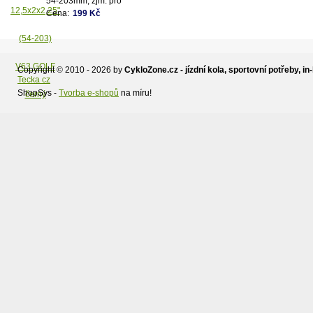
54-203mm, zjm. pro
kočárky popř. dětská kola,
Cena:
199 Kč
dezén V63 - Golf,
černý.Vhodné na kočárek
JANE,zadní kola.
Copyright © 2010 - 2026 by
CykloZone.cz - jízdní kola, sportovní potřeby, in-
Tecka cz
ShopSys -
Tvorba e-shopů
na míru!