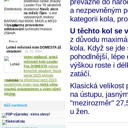
převážně do nároč
elektrokol české značky
Leader Fox Tě skutečně
a nezpevněným po
dostanou!
Navíc akce
na měsíc říjen
- u kol
kategorii kola, pr
vybavených motory
BAFANG řad M300, M420 a M510
Vám
zdarma provedeme
U těchto kol se
odblokování
rychlostní hranice
25km/h.
z důvodu maximáln
kola. Když se jde 
Lehké městské kolo DOMESTA již
skladem!
15. 12. 2024
pohodlnější, lépe 
Velmi oblíbené, lehké
městské kolo Leader
výškou roste i dé
Fox DOMESTA
máme
konečně skladem. Nová
zatáčí.
verze 2025 plynule
navazuje na předchozí verzi 2023,
Klasická velikost
společnými znaky jsou
nízká váha,
snadná ovladatelnost a velmi nízký
na ústupu, jasným 
nástup
.
"mezirozměr" 27,5
Náš sortiment
u žen.
TOP výprodej - extra slevy!
ElektroKola