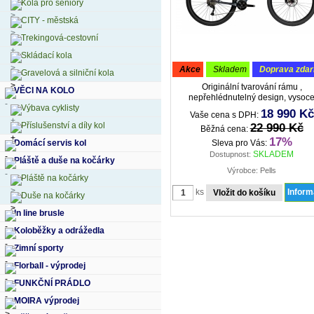
Kola pro seniory
CITY - městská
Trekingová-cestovní
Skládací kola
akce
skladem
doprava zda
Gravelová a silniční kola
Originální tvarování rámu ,
VĚCI NA KOLO
nepřehlédnutelný design, vysoc
Výbava cyklisty
sportovní vzhled a výborné jízdn
18 990 Kč
Vaše cena s DPH:
vlastnosti - to je společné pro MTB
Příslušenství a díly kol
22 990 Kč
ambiciózní české značky kol PELL
Běžná cena:
17%
Domácí servis kol
Sleva pro Vás:
SKLADEM
Dostupnost:
Pláště a duše na kočárky
Výrobce: Pells
Pláště na kočárky
ks
Infor
Duše na kočárky
In line brusle
Koloběžky a odrážedla
Zimní sporty
Florball - výprodej
FUNKČNÍ PRÁDLO
MOIRA výprodej