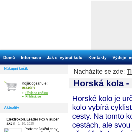
Domů
Informace
Jak si vybrat kolo
Kontakty
Výdejní m
Nákupní košík
Nacházíte se zde:
Ti
Horská kola - 
Košík obsahuje:
prázdný
»
Přejít do košíku
Horské kolo je u
»
Přihlásit se
kolo vybírá cyklis
Aktuality
cesty. Na tomto ko
Elektrokola Leader Fox v super
cestách, ale svou
akci!
1. 10. 2025
Podzimní akční ceny