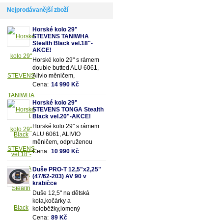
Nejprodávanější zboží
Horské kolo 29"
STEVENS TANIWHA
Stealth Black vel.18"-
AKCE!
Horské kolo 29" s rámem
double butted ALU 6061,
Alivio měničem,
odpruženou olejovou vidlicí
Cena:
14 990 Kč
SUNTOUR se zamykáním
a 18 převody
Horské kolo 29"
STEVENS TONGA Stealth
Black vel.20"-AKCE!
Horské kolo 29" s rámem
ALU 6061, ALIVIO
měničem, odpruženou
olejovou vidlicí SUNTOUR
Cena:
10 990 Kč
se zamykáním a 18
převody
Duše PRO-T 12,5"x2,25"
(47/62-203) AV 90 v
krabičce
Duše 12,5" na dětská
kola,kočárky a
koloběžky,lomený
motoventil AV90 - pro
Cena:
89 Kč