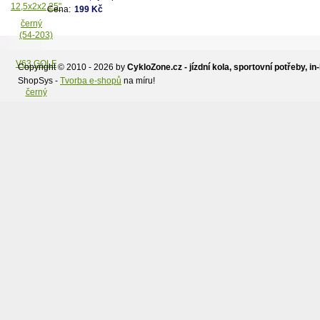
kočárky popř. dětská kola,
Cena:
199 Kč
dezén V63 - Golf,
černý.Vhodné na kočárek
JANE,zadní kola.
Copyright © 2010 - 2026 by
CykloZone.cz - jízdní kola, sportovní potřeby, in-
ShopSys -
Tvorba e-shopů
na míru!