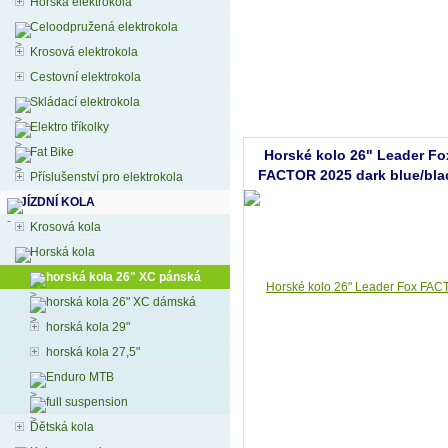
Horská elektrokola
Celoodpružená elektrokola
Krosová elektrokola
Cestovní elektrokola
Skládací elektrokola
Elektro tříkolky
Fat Bike
Horské kolo 26" Leader Fo
FACTOR 2025 dark blue/bla
Příslušenství pro elektrokola
JÍZDNÍ KOLA
Krosová kola
Horská kola
horská kola 26" XC pánská
horská kola 26" XC dámská
horská kola 29"
horská kola 27,5"
Enduro MTB
full suspension
Dětská kola