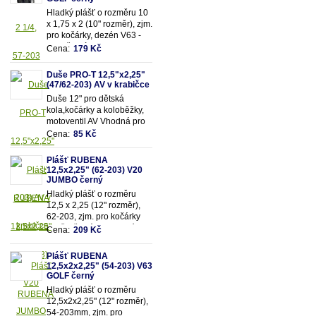
Hladký plášť o rozměru 10
x 1,75 x 2 (10" rozměr), zjm.
pro kočárky, dezén V63 -
Golf, černý.
Cena:
179 Kč
Duše PRO-T 12,5"x2,25"
(47/62-203) AV v krabičce
Duše 12" pro dětská
kola,kočárky a koloběžky,
motoventil AV Vhodná pro
rozměry pláště 12,5"x2,25"
Cena:
85 Kč
(resp.47/62-203mm)
Plášť RUBENA
12,5x2,25" (62-203) V20
JUMBO černý
Hladký plášť o rozměru
12,5 x 2,25 (12" rozměr),
62-203, zjm. pro kočárky
popř. dětská kola, dezén
Cena:
209 Kč
V20 - Jumbo, černý.
Plášť RUBENA
12,5x2x2,25" (54-203) V63
GOLF černý
Hladký plášť o rozměru
12,5x2x2,25" (12" rozměr),
54-203mm, zjm. pro