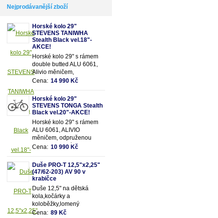
Nejprodávanější zboží
Horské kolo 29"
STEVENS TANIWHA
Stealth Black vel.18"-
AKCE!
Horské kolo 29" s rámem
double butted ALU 6061,
Alivio měničem,
odpruženou olejovou vidlicí
Cena:
14 990 Kč
SUNTOUR se zamykáním
a 18 převody
Horské kolo 29"
STEVENS TONGA Stealth
Black vel.20"-AKCE!
Horské kolo 29" s rámem
ALU 6061, ALIVIO
měničem, odpruženou
olejovou vidlicí SUNTOUR
Cena:
10 990 Kč
se zamykáním a 18
převody
Duše PRO-T 12,5"x2,25"
(47/62-203) AV 90 v
krabičce
Duše 12,5" na dětská
kola,kočárky a
koloběžky,lomený
motoventil AV90 - pro
Cena:
89 Kč