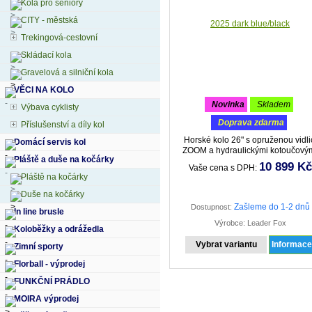
Kola pro seniory
CITY - městská
Trekingová-cestovní
Skládací kola
Gravelová a silniční kola
VĚCI NA KOLO
novinka
skladem
Výbava cyklisty
doprava zdarma
Příslušenství a díly kol
Horské kolo 26" s opruženou vidli
Domácí servis kol
ZOOM a hydraulickými kotoučový
Pláště a duše na kočárky
brzdami. Doporučujeme pro lehč
10 899 Kč
Vaše cena s DPH:
terén.
Pláště na kočárky
Duše na kočárky
Zašleme do 1-2 dnů
Dostupnost:
In line brusle
Výrobce: Leader Fox
Koloběžky a odrážedla
Vybrat variantu
Informac
Zimní sporty
Florball - výprodej
FUNKČNÍ PRÁDLO
MOIRA výprodej