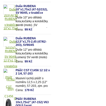
snadnější dofukování duše
Vhodná pro rozměry pláště
Duše RUBENA
12,5"x2,25" (resp.47/62-
10"x1,75x2 (47-52/152),
203mm)
SV 90/45, v krabičce
Duše 10" pro dětská
kola,kočárky a koloběžky.
ventil (moto) ,SV
90/90.Vhodná pro rozměry
Cena:
99 Kč
pláště 10"x1,75x2 (resp.47-
52/152mm)
Duše RUBENA
12,5"x1,75-2,45 (47/62-
203), SV90/45
Duše 12" pro dětská
kola,kočárky a koloběžky.
Lomený SV ventil (moto)
90/45. Vhodná pro rozměry
Cena:
99 Kč
pláště 12,5"x1,75-
2,45 (resp. 47/62-203mm)
Plášť CST C1456 12 1/2 x
2 1/4, 57-203
Masivní rychlý plášť o
rozměru 12,5 x 2,25 (12"
rozměr), 57-203, zjm. pro
kočárky popř. dětská kola
Cena:
179 Kč
Plášť RUBENA
10x1,75x2" (47-152) V63
GOLF černý