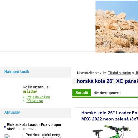
Domů
Informace
Jak si vybrat kolo
Kontakty
Výdejní m
Nákupní košík
Nacházíte se zde:
Titulní stránka
»
J
horská kola 26" XC páns
Košík obsahuje:
prázdný
Seřadit
»
Přejít do košíku
»
Přihlásit se
Aktuality
Horské kolo 26" Leader Fo
MXC 2022 neon zelená /3x7
Elektrokola Leader Fox v super
vel.20"- AKCE!
akci!
1. 10. 2025
Podzimní akční ceny