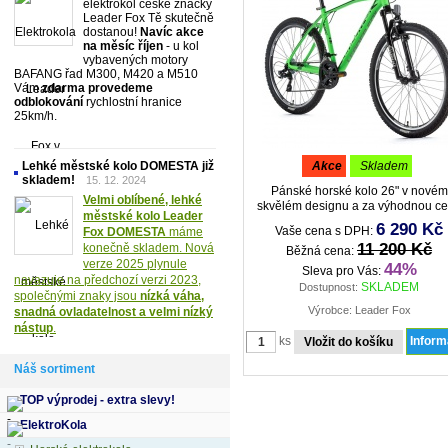
elektrokol české značky
Leader Fox Tě skutečně
dostanou!
Navíc akce
na měsíc říjen
- u kol
vybavených motory
BAFANG řad M300, M420 a M510
Vám
zdarma provedeme
odblokování
rychlostní hranice
25km/h.
Lehké městské kolo DOMESTA již
akce
skladem
skladem!
15. 12. 2024
Pánské horské kolo 26" v novém
Velmi oblíbené, lehké
skvělém designu a za výhodnou c
městské kolo Leader
Vhodné zjm. na nedělní vyjížďky 
6 290 Kč
Vaše cena s DPH:
Fox DOMESTA
máme
přírody i denní cesty do zaměstnání 
11 200 Kč
konečně skladem. Nová
Rám : dural 6061 Model MXC je
Běžná cena:
verze 2025 plynule
nástupcem úspěšného modelu Ma
44%
Sleva pro Vás:
navazuje na předchozí verzi 2023,
Man
SKLADEM
Dostupnost:
společnými znaky jsou
nízká váha,
Výrobce: Leader Fox
snadná ovladatelnost a velmi nízký
nástup
.
ks
Infor
Náš sortiment
TOP výprodej - extra slevy!
ElektroKola