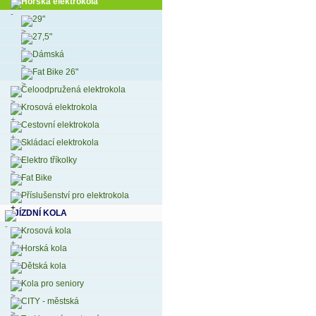
Horská elektrokola
29"
27,5"
Dámská
Fat Bike 26"
Celoodpružená elektrokola
Krosová elektrokola
Cestovní elektrokola
Skládací elektrokola
Elektro tříkolky
Fat Bike
Příslušenství pro elektrokola
JÍZDNÍ KOLA
Krosová kola
Horská kola
Dětská kola
Kola pro seniory
CITY - městská