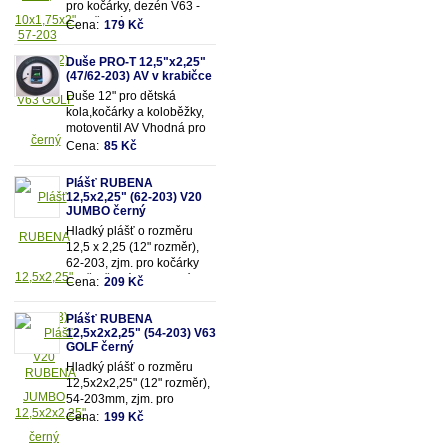
pro kočárky, dezén V63 -
Golf, černý.
Cena:
179 Kč
Duše PRO-T 12,5"x2,25"
(47/62-203) AV v krabičce
Duše 12" pro dětská
kola,kočárky a koloběžky,
motoventil AV Vhodná pro
rozměry pláště 12,5"x2,25"
Cena:
85 Kč
(resp.47/62-203mm)
Plášť RUBENA
12,5x2,25" (62-203) V20
JUMBO černý
Hladký plášť o rozměru
12,5 x 2,25 (12" rozměr),
62-203, zjm. pro kočárky
popř. dětská kola, dezén
Cena:
209 Kč
V20 - Jumbo, černý.
Plášť RUBENA
12,5x2x2,25" (54-203) V63
GOLF černý
Hladký plášť o rozměru
12,5x2x2,25" (12" rozměr),
54-203mm, zjm. pro
kočárky popř. dětská kola,
Cena:
199 Kč
dezén V63 - Golf,
černý.Vhodné na kočárek