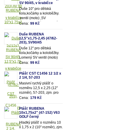
203mm)
SV 90/45, v krabičce
Duše 10" pro dětská
kola,kočárky a koloběžky.
ventil (moto) ,SV
90/90.Vhodná pro rozměry
Cena:
99 Kč
pláště 10"x1,75x2 (resp.47-
52/152mm)
Duše RUBENA
12,5"x1,75-2,45 (47/62-
203), SV90/45
Duše 12" pro dětská
kola,kočárky a koloběžky.
Lomený SV ventil (moto)
90/45. Vhodná pro rozměry
Cena:
99 Kč
pláště 12,5"x1,75-
2,45 (resp. 47/62-203mm)
Plášť CST C1456 12 1/2 x
2 1/4, 57-203
Masivní rychlý plášť o
rozměru 12,5 x 2,25 (12"
rozměr), 57-203, zjm. pro
kočárky popř. dětská kola
Cena:
179 Kč
Plášť RUBENA
10x1,75x2" (47-152) V63
GOLF černý
Hladký plášť o rozměru 10
x 1,75 x 2 (10" rozměr), zjm.