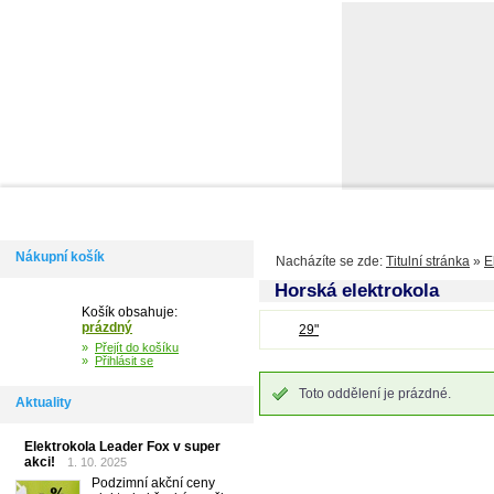
Domů
Informace
Jak si vybrat kolo
Kontakty
Výdejní m
Nákupní košík
Nacházíte se zde:
Titulní stránka
»
E
Horská elektrokola
Košík obsahuje:
prázdný
29"
»
Přejít do košíku
»
Přihlásit se
Toto oddělení je prázdné.
Aktuality
Elektrokola Leader Fox v super
akci!
1. 10. 2025
Podzimní akční ceny