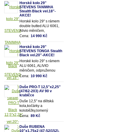
Horské kolo 29"
STEVENS TANIWHA
Stealth Black vel.18"-
AKCE!
Horské kolo 29" s rámem
double butted ALU 6061,
Alivio měničem,
odpruženou olejovou vidlicí
Cena:
14 990 Kč
SUNTOUR se zamykáním
a 18 převody
Horské kolo 29"
STEVENS TONGA Stealth
Black vel.20"-AKCE!
Horské kolo 29" s rámem
ALU 6061, ALIVIO
měničem, odpruženou
olejovou vidlicí SUNTOUR
Cena:
10 990 Kč
se zamykáním a 18
převody
Duše PRO-T 12,5"x2,25"
(47/62-203) AV 90 v
krabičce
Duše 12,5" na dětská
kola,kočárky a
koloběžky,lomený
motoventil AV90 - pro
Cena:
89 Kč
snadnější dofukování duše
Vhodná pro rozměry pláště
Duše RUBENA
12,5"x2,25" (resp.47/62-
10"x1,75x2 (47-52/152),