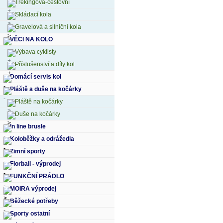
Trekingová-cestovní
Skládací kola
Gravelová a silniční kola
VĚCI NA KOLO
Výbava cyklisty
Příslušenství a díly kol
Domácí servis kol
Pláště a duše na kočárky
Pláště na kočárky
Duše na kočárky
In line brusle
Koloběžky a odrážedla
Zimní sporty
Florball - výprodej
FUNKČNÍ PRÁDLO
MOIRA výprodej
Běžecké potřeby
Sporty ostatní