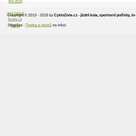
JANE,zadní kola.
Copyright © 2010 - 2026 by
CykloZone.cz - jízdní kola, sportovní potřeby, in-
Tecka cz
ShopSys -
Tvorba e-shopů
na míru!