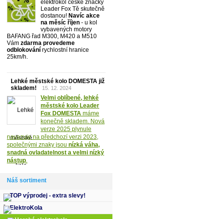
elektrokol české značky
Leader Fox Tě skutečně
dostanou!
Navíc akce
na měsíc říjen
- u kol
vybavených motory
BAFANG řad M300, M420 a M510
Vám
zdarma provedeme
odblokování
rychlostní hranice
25km/h.
Lehké městské kolo DOMESTA již
skladem!
15. 12. 2024
Velmi oblíbené, lehké
městské kolo Leader
Fox DOMESTA
máme
konečně skladem. Nová
verze 2025 plynule
navazuje na předchozí verzi 2023,
společnými znaky jsou
nízká váha,
snadná ovladatelnost a velmi nízký
nástup
.
Náš sortiment
TOP výprodej - extra slevy!
ElektroKola