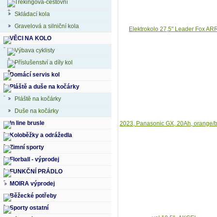
Trekingová-cestovní
Skládací kola
Gravelová a silniční kola
VĚCI NA KOLO
Výbava cyklisty
Příslušenství a díly kol
Domácí servis kol
Pláště a duše na kočárky
Pláště na kočárky
Duše na kočárky
In line brusle
Koloběžky a odrážedla
Zimní sporty
Florball - výprodej
FUNKČNÍ PRÁDLO
MOIRA výprodej
Běžecké potřeby
Sporty ostatní