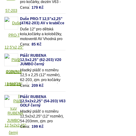
pro kočárky, dezén V63 -
Golf, černý.
Cena:
179 Kč
Duše PRO-T 12,5"x2,25"
(47/62-203) AV v krabičce
Duše 12" pro dětská
kola,kočárky a koloběžky,
motoventil AV Vhodná pro
rozměry pláště 12,5"x2,25"
Cena:
85 Kč
(resp.47/62-203mm)
Plášť RUBENA
12,5x2,25" (62-203) V20
JUMBO černý
Hladký plášť o rozměru
12,5 x 2,25 (12" rozměr),
62-203, zjm. pro kočárky
popř. dětská kola, dezén
Cena:
209 Kč
V20 - Jumbo, černý.
Plášť RUBENA
12,5x2x2,25" (54-203) V63
GOLF černý
Hladký plášť o rozměru
12,5x2x2,25" (12" rozměr),
54-203mm, zjm. pro
kočárky popř. dětská kola,
Cena:
199 Kč
dezén V63 - Golf,
černý.Vhodné na kočárek