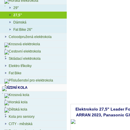
Horská elektrokola
29"
27,5"
Dámská
Fat Bike 26"
Celoodpružená elektrokola
Krosová elektrokola
Cestovní elektrokola
Skládací elektrokola
Elektro tříkolky
Fat Bike
Příslušenství pro elektrokola
JÍZDNÍ KOLA
Krosová kola
Horská kola
Elektrokolo 27,5" Leader F
Dětská kola
ARRAN 2023, Panasonic G
Kola pro seniory
20Ah, orange/black vel.19,5"
CITY - městská
AKCE!