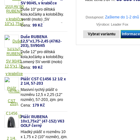
kola.
203mm)
SV 90/45, v krabičce
Duše 10" pro dětská
kola,kočárky a koloběžky.
Zašleme do 1-2 dnů
Dostupnost:
ventil (moto) ,SV
90/90.Vhodná pro rozměry
Výrobce: Leader Fox
Cena:
99 Kč
pláště 10"x1,75x2 (resp.47-
Vybrat variantu
Informac
52/152mm)
Duše RUBENA
12,5"x1,75-2,45 (47/62-
203), SV90/45
Duše 12" pro dětská
kola,kočárky a koloběžky.
Lomený SV ventil (moto)
90/45. Vhodná pro rozměry
Cena:
99 Kč
pláště 12,5"x1,75-
2,45 (resp. 47/62-203mm)
Plášť CST C1456 12 1/2 x
2 1/4, 57-203
Masivní rychlý plášť o
rozměru 12,5 x 2,25 (12"
rozměr), 57-203, zjm. pro
kočárky popř. dětská kola
Cena:
179 Kč
Plášť RUBENA
10x1,75x2" (47-152) V63
GOLF černý
Hladký plášť o rozměru 10
x 1,75 x 2 (10" rozměr), zjm.