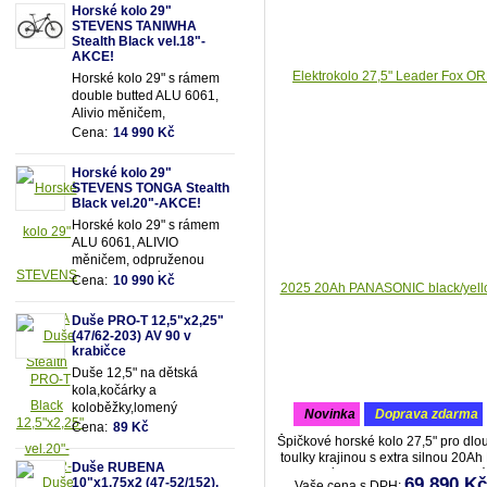
Horské kolo 29"
STEVENS TANIWHA
Stealth Black vel.18"-
AKCE!
Horské kolo 29" s rámem
double butted ALU 6061,
Alivio měničem,
odpruženou olejovou vidlicí
Cena:
14 990 Kč
SUNTOUR se zamykáním
a 18 převody
Horské kolo 29"
STEVENS TONGA Stealth
Black vel.20"-AKCE!
Horské kolo 29" s rámem
ALU 6061, ALIVIO
měničem, odpruženou
olejovou vidlicí SUNTOUR
Cena:
10 990 Kč
se zamykáním a 18
převody
Duše PRO-T 12,5"x2,25"
(47/62-203) AV 90 v
krabičce
Duše 12,5" na dětská
kola,kočárky a
koloběžky,lomený
novinka
doprava zdarma
motoventil AV90 - pro
Cena:
89 Kč
Špičkové horské kolo 27,5" pro dlo
snadnější dofukování duše
toulky krajinou s extra silnou 20Ah 
Vhodná pro rozměry pláště
Duše RUBENA
Ion baterií, zcela integrovanou do 
12,5"x2,25" (resp.47/62-
69 890 Kč
10"x1,75x2 (47-52/152),
Vaše cena s DPH: