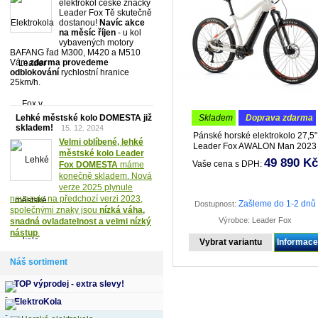
elektrokol české značky
Leader Fox Tě skutečně
dostanou!
Navíc akce
na měsíc říjen
- u kol
vybavených motory
BAFANG řad M300, M420 a M510
Vám
zdarma provedeme
odblokování
rychlostní hranice
25km/h.
Lehké městské kolo DOMESTA již
skladem
doprava zdarma
skladem!
15. 12. 2024
Pánské horské elektrokolo 27,5"
Velmi oblíbené, lehké
Leader Fox AWALON Man 2023
městské kolo Leader
Parádní a výkonné horské e-kolo 27
49 890 Kč
Vaše cena s DPH:
Fox DOMESTA
máme
se speciálně tvarovaným rámem
konečně skladem. Nová
verze 2025 plynule
navazuje na předchozí verzi 2023,
Zašleme do 1-2 dnů
Dostupnost:
společnými znaky jsou
nízká váha,
Výrobce: Leader Fox
snadná ovladatelnost a velmi nízký
nástup
.
Vybrat variantu
Informac
Náš sortiment
TOP výprodej - extra slevy!
ElektroKola