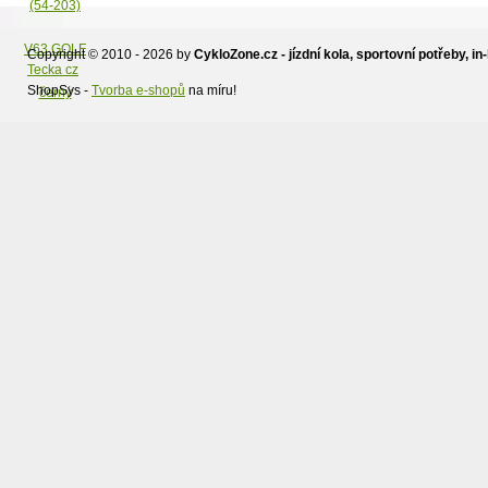
JANE,zadní kola.
Copyright © 2010 - 2026 by
CykloZone.cz - jízdní kola, sportovní potřeby, in-
Tecka cz
ShopSys -
Tvorba e-shopů
na míru!