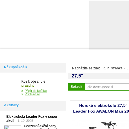
Domů
Informace
Jak si vybrat kolo
Kontakty
Výdejní m
Nákupní košík
Nacházíte se zde:
Titulní stránka
»
E
27,5"
Košík obsahuje:
prázdný
Seřadit
»
Přejít do košíku
»
Přihlásit se
Aktuality
Horské elektrokolo 27,5"
Leader Fox AWALON Man 20
Elektrokola Leader Fox v super
white shiny
akci!
1. 10. 2025
Podzimní akční ceny