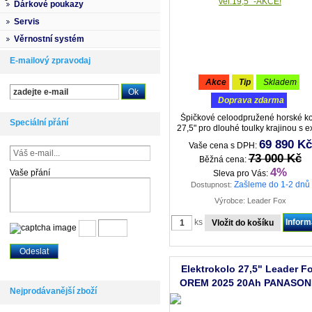
Dárkové poukazy
Servis
Věrnostní systém
E-mailový zpravodaj
akce
tip
skladem
doprava zdarma
Špičkové celoodpružené horské ko
Speciální přání
27,5" pro dlouhé toulky krajinou s e
silnou 20Ah Li-Ion baterií, zcela
69 890 Kč
Vaše cena s DPH:
integrovanou do rámu kola.
73 000 Kč
Běžná cena:
4%
Vaše přání
Sleva pro Vás:
Zašleme do 1-2 dnů
Dostupnost:
Výrobce: Leader Fox
ks
Infor
Elektrokolo 27,5" Leader F
OREM 2025 20Ah PANASON
Nejprodávanější zboží
black/yellow