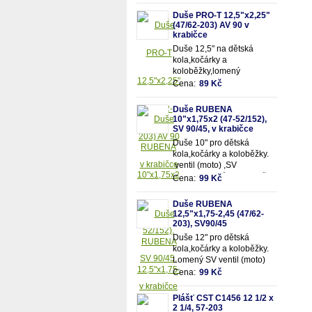
převody
Duše PRO-T 12,5"x2,25"
(47/62-203) AV 90 v
krabičce
Duše 12,5" na dětská
kola,kočárky a
koloběžky,lomený
motoventil AV90 - pro
Cena:
89 Kč
snadnější dofukování duše
Vhodná pro rozměry pláště
Duše RUBENA
12,5"x2,25" (resp.47/62-
10"x1,75x2 (47-52/152),
203mm)
SV 90/45, v krabičce
Duše 10" pro dětská
kola,kočárky a koloběžky.
ventil (moto) ,SV
90/90.Vhodná pro rozměry
Cena:
99 Kč
pláště 10"x1,75x2 (resp.47-
52/152mm)
Duše RUBENA
12,5"x1,75-2,45 (47/62-
203), SV90/45
Duše 12" pro dětská
kola,kočárky a koloběžky.
Lomený SV ventil (moto)
90/45. Vhodná pro rozměry
Cena:
99 Kč
pláště 12,5"x1,75-
2,45 (resp. 47/62-203mm)
Plášť CST C1456 12 1/2 x
2 1/4, 57-203