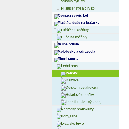
Výbava cyklisty
Příslušenství a díly kol
Domácí servis kol
Pláště a duše na kočárky
Pláště na kočárky
Duše na kočárky
In line brusle
Koloběžky a odrážedla
Zimní sporty
Lední brusle
Pánské
Dámské
Dětské - roztahovací
Hokejové doplňky
Lední brusle - výprodej
Nesmeky-protiskluzy
Boby,sáně
Lyžařské brýle