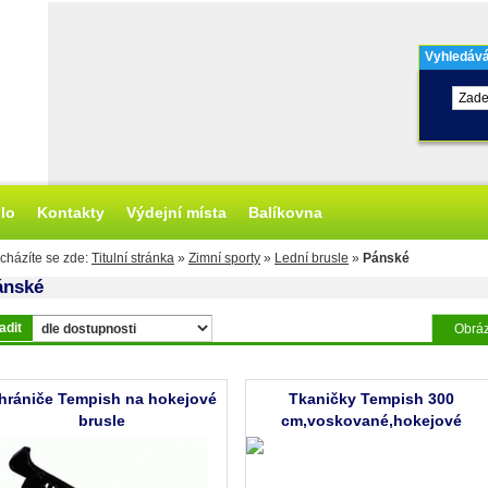
Vyhledává
olo
Kontakty
Výdejní místa
Balíkovna
cházíte se zde:
Titulní stránka
»
Zimní sporty
»
Lední brusle
»
Pánské
ánské
adit
Obráz
hrániče Tempish na hokejové
Tkaničky Tempish 300
brusle
cm,voskované,hokejové