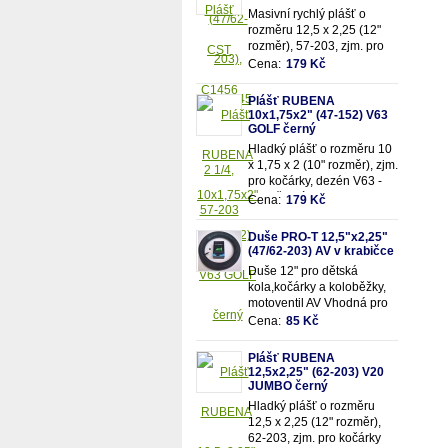
Masivní rychlý plášť o
rozměru 12,5 x 2,25 (12"
rozměr), 57-203, zjm. pro
kočárky popř. dětská kola
Cena:
179 Kč
Plášť RUBENA
10x1,75x2" (47-152) V63
GOLF černý
Hladký plášť o rozměru 10
x 1,75 x 2 (10" rozměr), zjm.
pro kočárky, dezén V63 -
Golf, černý.
Cena:
179 Kč
Duše PRO-T 12,5"x2,25"
(47/62-203) AV v krabičce
Duše 12" pro dětská
kola,kočárky a koloběžky,
motoventil AV Vhodná pro
rozměry pláště 12,5"x2,25"
Cena:
85 Kč
(resp.47/62-203mm)
Plášť RUBENA
12,5x2,25" (62-203) V20
JUMBO černý
Hladký plášť o rozměru
12,5 x 2,25 (12" rozměr),
62-203, zjm. pro kočárky