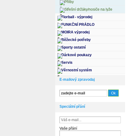
Přilby
Střešní držáky/nosiče na lyže
Florball - výprodej
FUNKČNÍ PRÁDLO
MOIRA výprodej
Běžecké potřeby
Sporty ostatní
Dárkové poukazy
Servis
Věrnostní systém
E-mailový zpravodaj
Speciální přání
Vaše přání