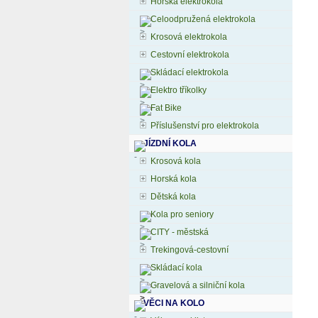
Horská elektrokola
Celoodpružená elektrokola
Krosová elektrokola
Cestovní elektrokola
Skládací elektrokola
Elektro tříkolky
Fat Bike
Příslušenství pro elektrokola
JÍZDNÍ KOLA
Krosová kola
Horská kola
Dětská kola
Kola pro seniory
CITY - městská
Trekingová-cestovní
Skládací kola
Gravelová a silniční kola
VĚCI NA KOLO