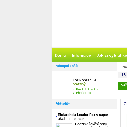
Domů
Informace
Jak si vybrat k
Nákupní košík
Na
P
Košík obsahuje:
prázdný
Seř
»
Přejít do košíku
»
Přihlásit se
Aktuality
C
Elektrokola Leader Fox v super
akci!
1. 10. 2025
Podzimní akční ceny