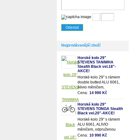
Nejprodávanější zboží
Horské kolo 29"
STEVENS TANIWHA
Stealth Black vel.18"-
AKCE!
Horské kolo 29" s rámem
double butted ALU 6061,
Alivio měničem,
odpruženou olejovou vidlicí
Cena:
14 990 Kč
SUNTOUR se zamykáním
a 18 převody
Horské kolo 29"
STEVENS TONGA Stealth
Black vel.20"-AKCE!
Horské kolo 29" s rámem
ALU 6061, ALIVIO
měničem, odpruženou
olejovou vidlicí SUNTOUR
Cena:
10 990 Kč
se zamykáním a 18