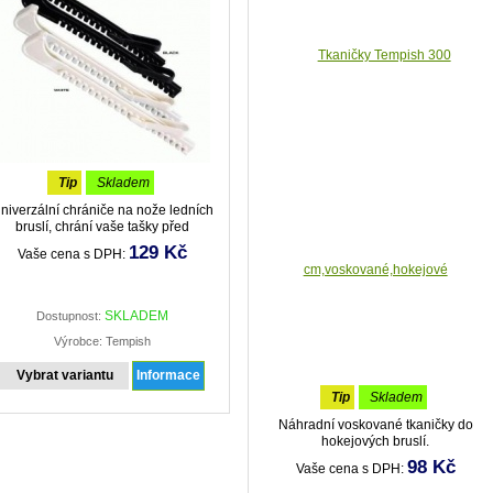
tip
skladem
niverzální chrániče na nože ledních
bruslí, chrání vaše tašky před
prořezáním
129 Kč
Vaše cena s DPH:
SKLADEM
Dostupnost:
Výrobce: Tempish
Vybrat variantu
Informace
tip
skladem
Náhradní voskované tkaničky do
hokejových bruslí.
98 Kč
Vaše cena s DPH: