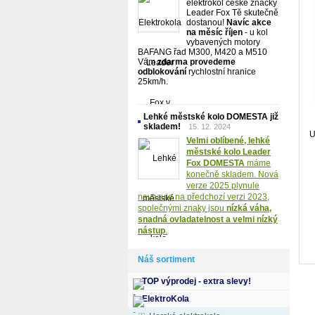
elektrokol české značky
Leader Fox Tě skutečně
dostanou!
Navíc akce
na měsíc říjen
- u kol
vybavených motory
BAFANG řad M300, M420 a M510
Vám
zdarma provedeme
odblokování
rychlostní hranice
25km/h.
Lehké městské kolo DOMESTA již
skladem!
15. 12. 2024
U
Velmi oblíbené, lehké
městské kolo Leader
Fox DOMESTA
máme
konečně skladem. Nová
verze 2025 plynule
navazuje na předchozí verzi 2023,
společnými znaky jsou
nízká váha,
snadná ovladatelnost a velmi nízký
nástup
.
Náš sortiment
TOP výprodej - extra slevy!
ElektroKola