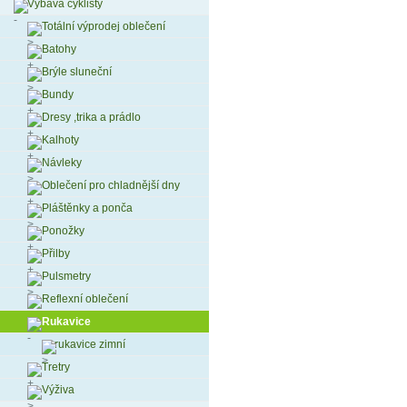
Výbava cyklisty
Totální výprodej oblečení
Batohy
Brýle sluneční
Bundy
Dresy ,trika a prádlo
Kalhoty
Návleky
Oblečení pro chladnější dny
Pláštěnky a ponča
Ponožky
Přilby
Pulsmetry
Reflexní oblečení
Rukavice
rukavice zimní
Tretry
Výživa