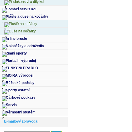
Příslušenství a díly kol
Domácí servis kol
Pláště a duše na kočárky
Pláště na kočárky
Duše na kočárky
In line brusle
Koloběžky a odrážedla
Zimní sporty
Florball - výprodej
FUNKČNÍ PRÁDLO
MOIRA výprodej
Běžecké potřeby
Sporty ostatní
Dárkové poukazy
Servis
Věrnostní systém
E-mailový zpravodaj