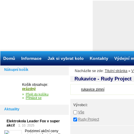
Domů
Informace
Jak si vybrat kolo
Kontakty
Výdejní m
Nákupní košík
Nacházíte se zde:
Titulní stránka
»
V
Rukavice - Rudy Project
Košík obsahuje:
prázdný
rukavice zimní
»
Přejít do košíku
»
Přihlásit se
Výrobci:
Aktuality
Vše
Rudy Project
Elektrokola Leader Fox v super
akci!
1. 10. 2025
Podzimní akční ceny