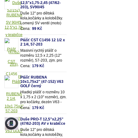
12,5"x1,75-2,45 (47/62-
203), SV90/45
Duše 12" pro dětská
kola,kočárky a koloběžky.
Lomený SV ventil (moto)
90/45. Vhodná pro rozměry
Cena:
99 Kč
pláště 12,5"x1,75-
2,45 (resp. 47/62-203mm)
Plášť CST C1456 12 1/2 x
2 1/4, 57-203
Masivní rychlý plášť o
rozměru 12,5 x 2,25 (12"
rozměr), 57-203, zjm. pro
kočárky popř. dětská kola
Cena:
179 Kč
Plášť RUBENA
10x1,75x2" (47-152) V63
GOLF černý
Hladký plášť o rozměru 10
x 1,75 x 2 (10" rozměr), zjm.
pro kočárky, dezén V63 -
Golf, černý.
Cena:
179 Kč
Duše PRO-T 12,5"x2,25"
(47/62-203) AV v krabičce
Duše 12" pro dětská
kola,kočárky a koloběžky,