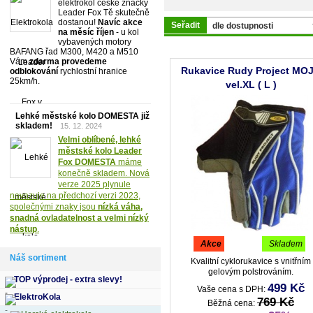
elektrokol české značky
Leader Fox Tě skutečně
dostanou!
Navíc akce
Seřadit
na měsíc říjen
- u kol
vybavených motory
BAFANG řad M300, M420 a M510
Vám
zdarma provedeme
Rukavice Rudy Project MO
odblokování
rychlostní hranice
25km/h.
vel.XL ( L )
Lehké městské kolo DOMESTA již
skladem!
15. 12. 2024
Velmi oblíbené, lehké
městské kolo Leader
Fox DOMESTA
máme
konečně skladem. Nová
verze 2025 plynule
navazuje na předchozí verzi 2023,
společnými znaky jsou
nízká váha,
snadná ovladatelnost a velmi nízký
nástup
.
akce
sleva
skladem
Náš sortiment
Kvalitní cyklorukavice s vnitřním
gelovým polstrováním.
TOP výprodej - extra slevy!
499 Kč
Vaše cena s DPH:
ElektroKola
769 Kč
Běžná cena: