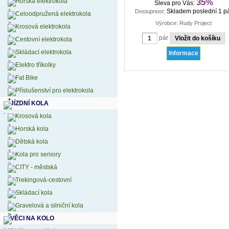
Horská elektrokola
35%
Sleva pro Vás:
Skladem poslední 1 p
Dostupnost:
Celoodpružená elektrokola
Výrobce: Rudy Project
Krosová elektrokola
pár
Cestovní elektrokola
Skládací elektrokola
Informace
Elektro tříkolky
Fat Bike
Příslušenství pro elektrokola
JÍZDNÍ KOLA
Krosová kola
Horská kola
Dětská kola
Kola pro seniory
CITY - městská
Trekingová-cestovní
Skládací kola
Gravelová a silniční kola
VĚCI NA KOLO