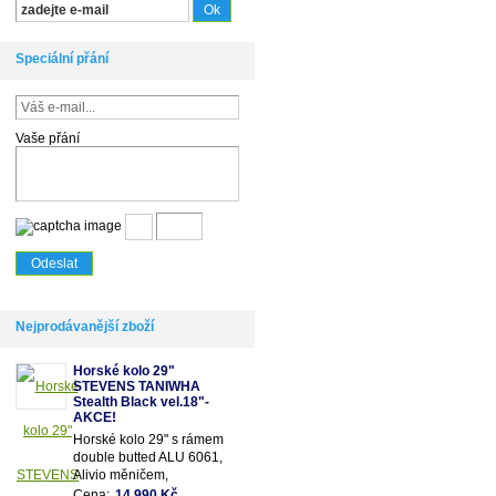
Speciální přání
Vaše přání
Nejprodávanější zboží
Horské kolo 29"
STEVENS TANIWHA
Stealth Black vel.18"-
AKCE!
Horské kolo 29" s rámem
double butted ALU 6061,
Alivio měničem,
odpruženou olejovou vidlicí
Cena:
14 990 Kč