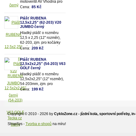
motoventil AV Vhodná pro
rozměry pláště 12,5"x2,25"
Cena:
85 Kč
(resp.47/62-203mm)
Plášť RUBENA
12,5x2,25" (62-203) V20
JUMBO černý
Hladký plášť o rozměru
12,5 x 2,25 (12" rozměr),
62-203, zjm. pro kočárky
popř. dětská kola, dezén
Cena:
209 Kč
V20 - Jumbo, černý.
Plášť RUBENA
12,5x2x2,25" (54-203) V63
GOLF černý
Hladký plášť o rozměru
12,5x2x2,25" (12" rozměr),
54-203mm, zjm. pro
kočárky popř. dětská kola,
Cena:
199 Kč
dezén V63 - Golf,
černý.Vhodné na kočárek
JANE,zadní kola.
Copyright © 2010 - 2026 by
CykloZone.cz - jízdní kola, sportovní potřeby, in-
Tecka cz
ShopSys -
Tvorba e-shopů
na míru!