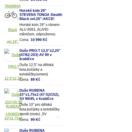
SUNTOUR se zamykáním
a 18 převody
Horské kolo 29"
STEVENS TONGA Stealth
Black vel.20"-AKCE!
Horské kolo 29" s rámem
ALU 6061, ALIVIO
měničem, odpruženou
olejovou vidlicí SUNTOUR
Cena:
10 990 Kč
se zamykáním a 18
převody
Duše PRO-T 12,5"x2,25"
(47/62-203) AV 90 v
krabičce
Duše 12,5" na dětská
kola,kočárky a
koloběžky,lomený
motoventil AV90 - pro
Cena:
89 Kč
snadnější dofukování duše
Vhodná pro rozměry pláště
Duše RUBENA
12,5"x2,25" (resp.47/62-
10"x1,75x2 (47-52/152),
203mm)
SV 90/45, v krabičce
Duše 10" pro dětská
kola,kočárky a koloběžky.
ventil (moto) ,SV
90/90.Vhodná pro rozměry
Cena:
99 Kč
pláště 10"x1,75x2 (resp.47-
52/152mm)
Duše RUBENA