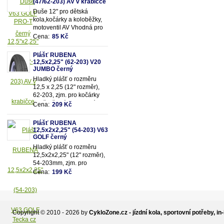
(47/62-203) AV v krabičce
Duše 12" pro dětská
kola,kočárky a koloběžky,
motoventil AV Vhodná pro
rozměry pláště 12,5"x2,25"
Cena:
85 Kč
(resp.47/62-203mm)
Plášť RUBENA
12,5x2,25" (62-203) V20
JUMBO černý
Hladký plášť o rozměru
12,5 x 2,25 (12" rozměr),
62-203, zjm. pro kočárky
popř. dětská kola, dezén
Cena:
209 Kč
V20 - Jumbo, černý.
Plášť RUBENA
12,5x2x2,25" (54-203) V63
GOLF černý
Hladký plášť o rozměru
12,5x2x2,25" (12" rozměr),
54-203mm, zjm. pro
kočárky popř. dětská kola,
Cena:
199 Kč
dezén V63 - Golf,
černý.Vhodné na kočárek
JANE,zadní kola.
Copyright © 2010 - 2026 by
CykloZone.cz - jízdní kola, sportovní potřeby, in-
Tecka cz