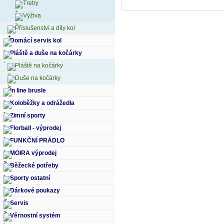
Tretry
Výživa
Příslušenství a díly kol
Domácí servis kol
Pláště a duše na kočárky
Pláště na kočárky
Duše na kočárky
In line brusle
Koloběžky a odrážedla
Zimní sporty
Florball - výprodej
FUNKČNÍ PRÁDLO
MOIRA výprodej
Běžecké potřeby
Sporty ostatní
Dárkové poukazy
Servis
Věrnostní systém