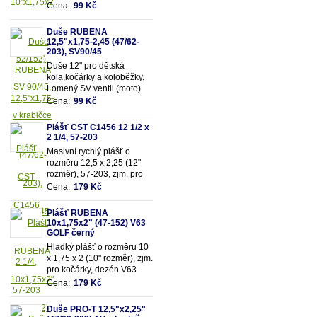
90/90.Vhodná pro rozměry
Cena:
99 Kč
pláště 10"x1,75x2 (resp.47-
52/152mm)
Duše RUBENA
12,5"x1,75-2,45 (47/62-
203), SV90/45
Duše 12" pro dětská
kola,kočárky a koloběžky.
Lomený SV ventil (moto)
90/45. Vhodná pro rozměry
Cena:
99 Kč
pláště 12,5"x1,75-
2,45 (resp. 47/62-203mm)
Plášť CST C1456 12 1/2 x
2 1/4, 57-203
Masivní rychlý plášť o
rozměru 12,5 x 2,25 (12"
rozměr), 57-203, zjm. pro
kočárky popř. dětská kola
Cena:
179 Kč
Plášť RUBENA
10x1,75x2" (47-152) V63
GOLF černý
Hladký plášť o rozměru 10
x 1,75 x 2 (10" rozměr), zjm.
pro kočárky, dezén V63 -
Golf, černý.
Cena:
179 Kč
Duše PRO-T 12,5"x2,25"