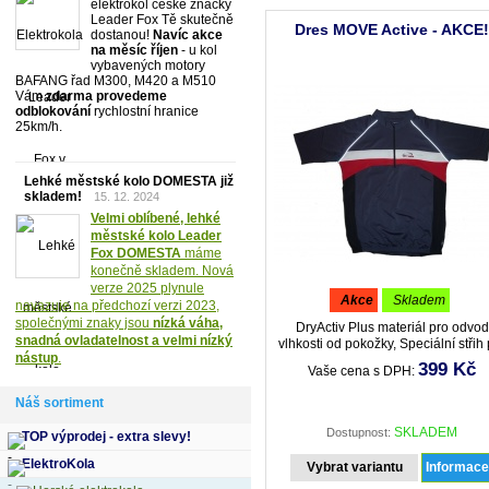
elektrokol české značky
Leader Fox Tě skutečně
Dres MOVE Active - AKCE
dostanou!
Navíc akce
na měsíc říjen
- u kol
vybavených motory
BAFANG řad M300, M420 a M510
Vám
zdarma provedeme
odblokování
rychlostní hranice
25km/h.
Lehké městské kolo DOMESTA již
skladem!
15. 12. 2024
Velmi oblíbené, lehké
městské kolo Leader
Fox DOMESTA
máme
konečně skladem. Nová
verze 2025 plynule
akce
skladem
navazuje na předchozí verzi 2023,
společnými znaky jsou
nízká váha,
DryActiv Plus materiál pro odvod
snadná ovladatelnost a velmi nízký
vlhkosti od pokožky, Speciální střih 
nástup
.
cyklisty, elastický pas, 3 zadní kap
399 Kč
Vaše cena s DPH:
reflexní prvky pro zvýšení pasivn
bezpečnosti ventilační části pro zvý
Náš sortiment
komfortu při jízdě materiálové složen
90% elastan, 10% polyester,
SKLADEM
Dostupnost:
TOP výprodej - extra slevy!
ElektroKola
Vybrat variantu
Informac