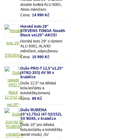
double butted ALU 6061,
Alivio měničem,
odpruženou olejovou vidlicí
Cena:
14 990 Kč
SUNTOUR se zamykáním
a 18 převody
Horské kolo 29"
STEVENS TONGA Stealth
Black vel.20"-AKCE!
Horské kolo 29" s rámem
ALU 6061, ALIVIO
měničem, odpruženou
olejovou vidlicí SUNTOUR
Cena:
10 990 Kč
se zamykáním a 18
převody
Duše PRO-T 12,5"x2,25"
(47/62-203) AV 90 v
krabičce
Duše 12,5" na dětská
kola,kočárky a
koloběžky,lomený
motoventil AV90 - pro
Cena:
89 Kč
snadnější dofukování duše
Vhodná pro rozměry pláště
Duše RUBENA
12,5"x2,25" (resp.47/62-
10"x1,75x2 (47-52/152),
203mm)
SV 90/45, v krabičce
Duše 10" pro dětská
kola,kočárky a koloběžky.
ventil (moto) ,SV