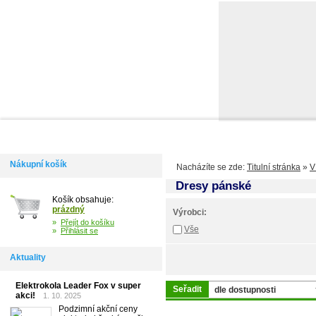
Domů
Informace
Jak si vybrat kolo
Kontakty
Výdejní m
Nákupní košík
Nacházíte se zde:
Titulní stránka
»
V
Dresy pánské
Košík obsahuje:
prázdný
Výrobci:
»
Přejít do košíku
Vše
»
Přihlásit se
Aktuality
Elektrokola Leader Fox v super
Seřadit
akci!
1. 10. 2025
Podzimní akční ceny