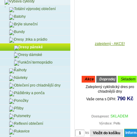
Výbava cyklisty
Totální výprodej oblečení
Batohy
Brýle sluneční
Bundy
Dresy ,trika a prádlo
Dresy pánské
Dresy dámské
Funkční termoprádlo
Kalhoty
Návleky
akce
doprodej
skladem
Oblečení pro chladnější dny
Zateplený cyklistický dres pro
chladnější dny
Pláštěnky a ponča
790 Kč
Vaše cena s DPH:
Ponožky
Přilby
Pulsmetry
SKLADEM
Dostupnost:
Reflexní oblečení
Výrobce: Pells
Rukavice
ks
Infor