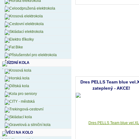
Horská elektrokola
Celoodpružená elektrokola
Krosová elektrokola
Cestovní elektrokola
Skládací elektrokola
Elektro tříkolky
Fat Bike
Příslušenství pro elektrokola
JÍZDNÍ KOLA
Krosová kola
Horská kola
Dres PELLS Team blue vel.
Dětská kola
zateplený - AKCE!
Kola pro seniory
CITY - městská
Trekingová-cestovní
Skládací kola
Gravelová a silniční kola
VĚCI NA KOLO