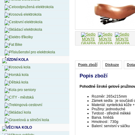
Celoodpružená elektrokola
Krosová elektrokola
Cestovní elektrokola
Skládací elektrokola
Elektro tříkolky
Fat Bike
Příslušenství pro elektrokola
JÍZDNÍ KOLA
Popis zboží
Diskuze
Dota
Krosová kola
Horská kola
Popis zboží
Dětská kola
Pohodlné široké gelové pružinov
Kola pro seniory
Rozměr: 265x215mm
CITY - městská
Zámek sedla : je součástí
Trekingová-cestovní
Materiál: syntetická kůže 
Pružiny: jednoduché
Skládací kola
Tvrdost - středně měkké
Barva. hnědá
Gravelová a silniční kola
Hmotnost : 730g
Balení: servisní v sáčku
VĚCI NA KOLO