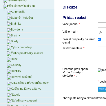
Výbava cyklisty
Příslušenství a díly kol
Diskuze
Autonosiče
Přidat reakci
Balanční kolečka
Blatníky
Vaše jméno
*
Bowdeny
Váš e-mail
*
Brašny
Zasílat příspěvky na tento
Brzdy
e-mail
Cyklocomputery
Text komentáře
*
Čistící prostředky, maziva
Duše
Galusky
Ochrana proti spamu
Hustilky
vložte 3 znaky z
obrázku
:
*
Hlavové složení
*
povi
Kliky, středy, převodníky, kryty
Košíky na láhve a láhve
Náboje
Zboží ještě nebylo okomentováno,
Nářadí,servis,lepení