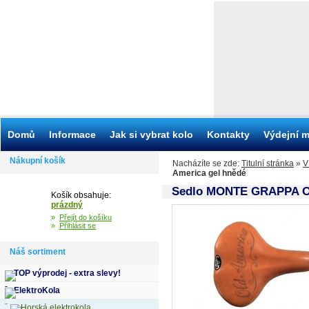
Domů
Informace
Jak si vybrat kolo
Kontakty
Výdejní m
Nákupní košík
Nacházíte se zde:
Titulní stránka
»
V
America gel hnědé
Sedlo MONTE GRAPPA Ol
Košík obsahuje:
prázdný
»
Přejít do košíku
»
Přihlásit se
Náš sortiment
TOP výprodej - extra slevy!
ElektroKola
Horská elektrokola