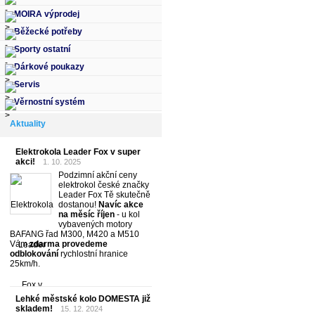
MOIRA výprodej
Běžecké potřeby
Sporty ostatní
Dárkové poukazy
Servis
Věrnostní systém
Aktuality
Elektrokola Leader Fox v super
akci!
1. 10. 2025
Podzimní akční ceny
elektrokol české značky
Leader Fox Tě skutečně
dostanou!
Navíc akce
na měsíc říjen
- u kol
vybavených motory
BAFANG řad M300, M420 a M510
Vám
zdarma provedeme
odblokování
rychlostní hranice
25km/h.
Lehké městské kolo DOMESTA již
skladem!
15. 12. 2024