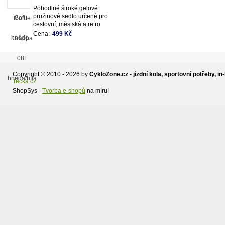
Pohodlné široké gelové
pružinové sedlo určené pro
cestovní, městská a retro
kola
Cena:
499 Kč
Copyright © 2010 - 2026 by
CykloZone.cz - jízdní kola, sportovní potřeby, in-
Tecka cz
ShopSys -
Tvorba e-shopů
na míru!