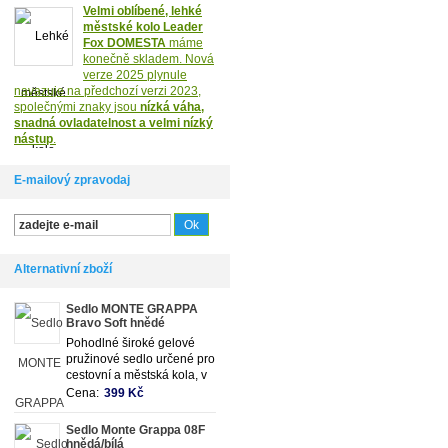
Velmi oblíbené, lehké
městské kolo Leader
Fox DOMESTA
máme
konečně skladem. Nová
verze 2025 plynule
navazuje na předchozí verzi 2023,
společnými znaky jsou
nízká váha,
snadná ovladatelnost a velmi nízký
nástup
.
E-mailový zpravodaj
Alternativní zboží
Sedlo MONTE GRAPPA
Bravo Soft hnědé
Pohodlné široké gelové
pružinové sedlo určené pro
cestovní a městská kola, v
populárním retro stylu
Cena:
399 Kč
Sedlo Monte Grappa 08F
hnědá/bílá