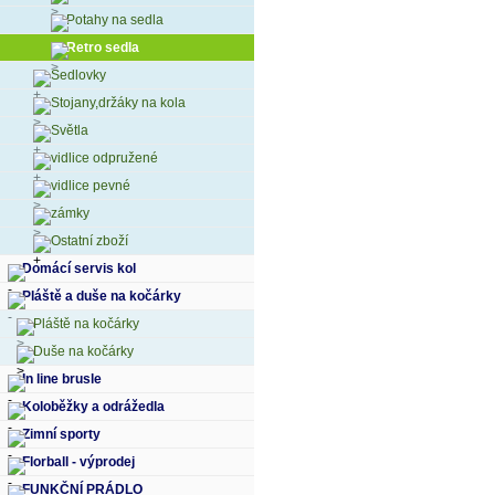
Potahy na sedla
Retro sedla
Sedlovky
Stojany,držáky na kola
Světla
vidlice odpružené
vidlice pevné
zámky
Ostatní zboží
Domácí servis kol
Pláště a duše na kočárky
Pláště na kočárky
Duše na kočárky
In line brusle
Koloběžky a odrážedla
Zimní sporty
Florball - výprodej
FUNKČNÍ PRÁDLO