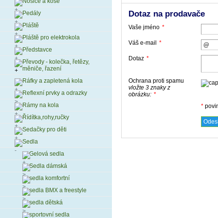
Nosiče a koše
Dotaz na prodavače
Pedály
Pláště
Vaše jméno
*
Pláště pro elektrokola
Váš e-mail
*
Představce
Dotaz
*
Převody - kolečka, řetězy,
měniče, řazení
Ochrana proti spamu
Ráfky a zapletená kola
vložte 3 znaky z
Reflexní prvky a odrazky
obrázku:
*
Rámy na kola
*
povi
Řídítka,rohy,ručky
Sedačky pro děti
Sedla
Gelová sedla
Sedla dámská
sedla komfortní
sedla BMX a freestyle
sedla dětská
sportovní sedla