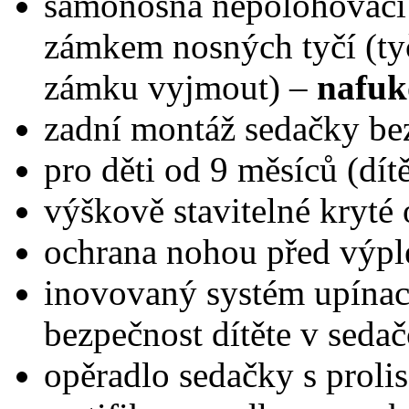
samonosná nepolohovací
zámkem nosných tyčí (ty
zámku vyjmout) –
nafuk
zadní montáž sedačky bez
pro děti od 9 měsíců (dí
výškově stavitelné kryté
ochrana nohou před výpl
inovovaný systém upínací
bezpečnost dítěte v sedač
opěradlo sedačky s prol