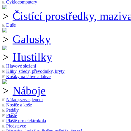
Cyklocomputery
Čistící prostředky, maziv
Duše
Galusky
Hustilky
Hlavové složení
Kliky, středy, převodníky, kryty
Košíky na láhve a láhve
Náboje
Nářadí,servis,lepení
Nosiče a koše
Pedály
Pláště
Pláště pro elektrokola
Představce