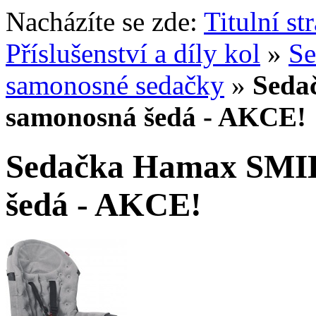
Nacházíte se zde:
Titulní st
Příslušenství a díly kol
»
Se
samonosné sedačky
»
Seda
samonosná šedá - AKCE!
Sedačka Hamax SMI
šedá - AKCE!