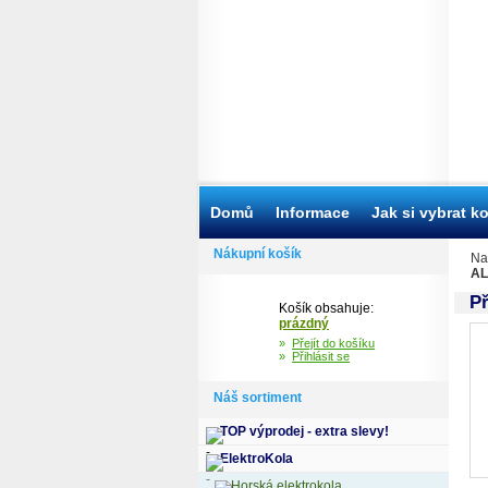
Domů
Informace
Jak si vybrat k
Nákupní košík
Na
AL
P
Košík obsahuje:
prázdný
»
Přejít do košíku
»
Přihlásit se
Náš sortiment
TOP výprodej - extra slevy!
ElektroKola
Horská elektrokola