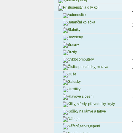
Výbava cyklisty
Příslušenství a díly kol
Autonosiče
Balanční kolečka
Blatníky
Bowdeny
Brašny
Brzdy
Cyklocomputery
Čistící prostředky, maziva
Duše
Galusky
Hustilky
Hlavové složení
Kliky, středy, převodníky, kryty
Košíky na láhve a láhve
Náboje
Nářadí,servis,lepení