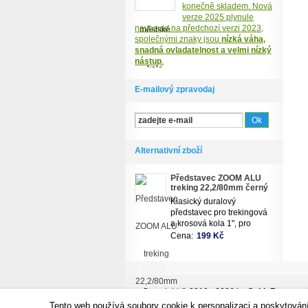
konečně skladem. Nová
verze 2025 plynule
navazuje na předchozí verzi 2023,
společnými znaky jsou
nízká váha,
snadná ovladatelnost a velmi nízký
nástup
.
E-mailový zpravodaj
Alternativní zboží
Představec ZOOM ALU
treking 22,2/80mm černý
Klasický duralový
představec pro trekingová
a krosová kola 1", pro
vzpřímený posed na kole
Cena:
199 Kč
Copyright © 2010 - 2026 by
CykloZone.cz - j
Tecka cz
Tento web používá soubory cookie k personalizaci a poskytován