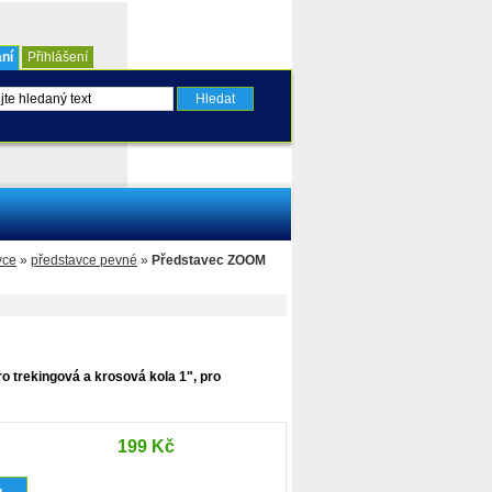
ní
Přihlášení
vce
»
představce pevné
»
Představec ZOOM
o trekingová a krosová kola 1", pro
199 Kč