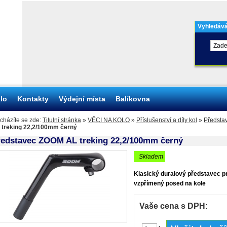
Vyhledává
olo
Kontakty
Výdejní místa
Balíkovna
cházíte se zde:
Titulní stránka
»
VĚCI NA KOLO
»
Příslušenství a díly kol
»
Předsta
 treking 22,2/100mm černý
ředstavec ZOOM AL treking 22,2/100mm černý
skladem
Klasický duralový představec pr
vzpřímený posed na kole
Vaše cena s DPH: