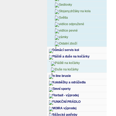
Sedlovky
Stojany,držáky na kola
Světla
vidlice odpružené
vidlice pevné
zámky
Ostatní zboží
Domácí servis kol
Pláště a duše na kočárky
Pláště na kočárky
Duše na kočárky
In line brusle
Koloběžky a odrážedla
Zimní sporty
Florball - výprodej
FUNKČNÍ PRÁDLO
MOIRA výprodej
Běžecké potřeby