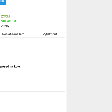
ZOOM
SKLADEM
2 roky
Poslat e-mailem
Vytisknout
 posed na kole