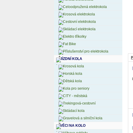
Celoodpružená elektrokola
Krosová elektrokola
Cestovní elektrokola
Skládací elektrokola
Elektro tříkolky
Fat Bike
Příslušenství pro elektrokola
P
JÍZDNÍ KOLA
Krosová kola
Horská kola
Dětská kola
Kola pro seniory
CITY - městská
Trekingová-cestovní
Skládací kola
Gravelová a silniční kola
VĚCI NA KOLO