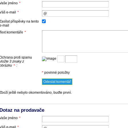
Vaše jméno
*
Váš e-mail
*
Zasílat příspěvky na tento
e-mail
Text komentáře
*
Ochrana proti spamu
vložte 3 znaky z
obrázku
:
*
*
povinné položky
Zboží ještě nebylo okomentováno, buďte první.
Dotaz na prodavače
Vaše jméno
*
Váš e-mail
*