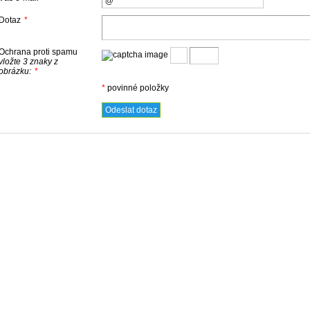
Dotaz
*
Ochrana proti spamu
vložte 3 znaky z
obrázku:
*
*
povinné položky