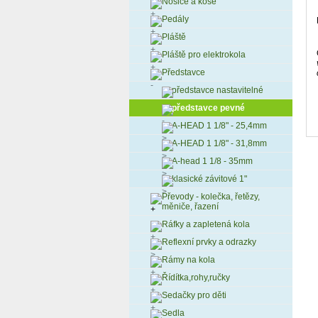
Nosiče a koše
Pedály
Pláště
Pláště pro elektrokola
Představce
představce nastavitelné
představce pevné
A-HEAD 1 1/8" - 25,4mm
A-HEAD 1 1/8" - 31,8mm
A-head 1 1/8 - 35mm
klasické závitové 1"
Převody - kolečka, řetězy,
měniče, řazení
Ráfky a zapletená kola
Reflexní prvky a odrazky
Rámy na kola
Řídítka,rohy,ručky
Sedačky pro děti
Sedla