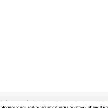
ízdní kola, sportovní potřeby, in-line brusle.
- Všechna práva vyhrazena. |
info Z
í vhodného obsahu, analýze návštěvnosti webu a zobrazování reklamy. Klikn