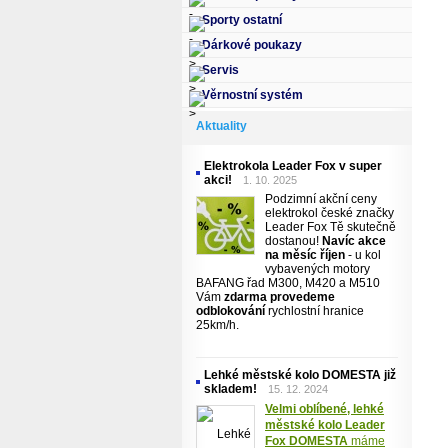
Sporty ostatní
Dárkové poukazy
Servis
Věrnostní systém
Aktuality
Elektrokola Leader Fox v super
akci!
1. 10. 2025
Podzimní akční ceny
elektrokol české značky
Leader Fox Tě skutečně
dostanou!
Navíc akce
na měsíc říjen
- u kol
vybavených motory
BAFANG řad M300, M420 a M510
Vám
zdarma provedeme
odblokování
rychlostní hranice
25km/h.
Lehké městské kolo DOMESTA již
skladem!
15. 12. 2024
Velmi oblíbené, lehké
městské kolo Leader
Fox DOMESTA
máme