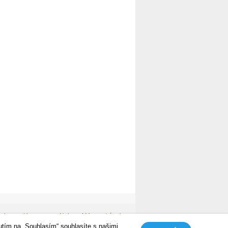
avinac cyklozone
Nahoru
|
Mapa stránek
utím na „Souhlasím“ souhlasíte s našimi