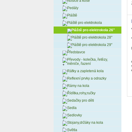
Nosiče a koše
Pedály
Pláště
Pláště pro elektrokola
Pláště pro elektrokola 26"
Pláště pro elektrokola 28"
Pláště pro elektrokola 29"
Představce
Převody - kolečka, řetězy,
měniče, řazení
Ráfky a zapletená kola
Reflexní prvky a odrazky
Rámy na kola
Řídítka,rohy,ručky
Sedačky pro děti
Sedla
Sedlovky
Stojany,držáky na kola
Světla