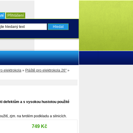
ní
Přihlášení
ro elektrokola
»
Pláště pro elektrokola 26"
»
ti defektům a s vysokou hustotou použité
oužití, zjm. na tvrdém podkladu a silnicích.
749 Kč