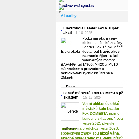
Věrnostní systém
Aktuality
Elektrokola Leader Fox v super
akci!
1. 10. 2025
Podzimní akční ceny
elektrokol české značky
Leader Fox Tě skutečně
dostanou!
Navíc akce
na měsíc říjen
- u kol
vybavených motory
BAFANG řad M300, M420 a M510
Vám
zdarma provedeme
odblokování
rychlostní hranice
25km/h.
Lehké městské kolo DOMESTA již
skladem!
15. 12. 2024
Velmi oblíbené, lehké
městské kolo Leader
Fox DOMESTA
máme
konečně skladem. Nová
verze 2025 plynule
navazuje na předchozí verzi 2023,
společnými znaky jsou
nízká váha,
snadná ovladatelnost a velmi nízký