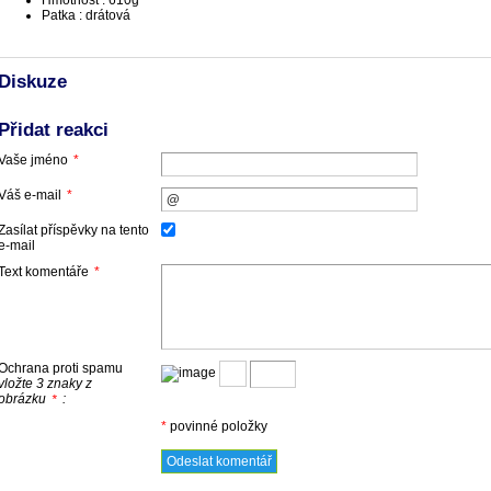
Hmotnost : 610g
Patka : drátová
Diskuze
Přidat reakci
Vaše jméno
*
Váš e-mail
*
Zasílat příspěvky na tento
e-mail
Text komentáře
*
Ochrana proti spamu
vložte 3 znaky z
obrázku
:
*
*
povinné položky