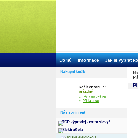
Domů
Informace
Jak si vybrat k
Nákupní košík
Na
Pl
Pl
Košík obsahuje:
prázdný
»
Přejít do košíku
»
Přihlásit se
Náš sortiment
TOP výprodej - extra slevy!
ElektroKola
Horská elektrokola