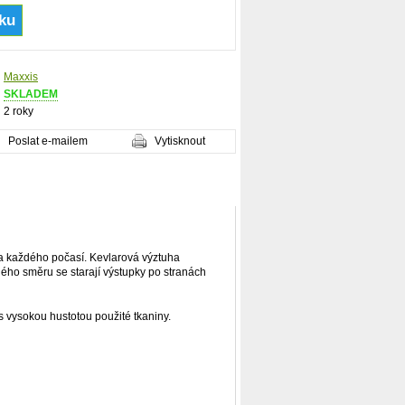
Maxxis
SKLADEM
2 roky
Poslat e-mailem
Vytisknout
 za každého počasí. Kevlarová výztuha
ého směru se starají výstupky po stranách
s vysokou hustotou použité tkaniny.