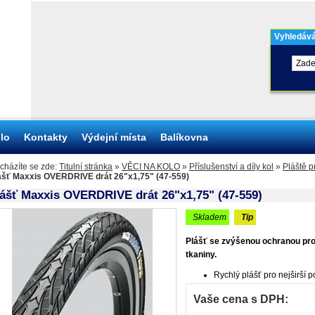
Vyhledává
olo
Kontakty
Výdejní místa
Balíkovna
cházíte se zde:
Titulní stránka
»
VĚCI NA KOLO
»
Příslušenství a díly kol
»
Pláště p
ášť Maxxis OVERDRIVE drát 26"x1,75" (47-559)
ášť Maxxis OVERDRIVE drát 26"x1,75" (47-559)
skladem
tip
Plášť se zvýšenou ochranou pro
tkaniny.
Rychlý plášť pro nejširší p
Vaše cena s DPH: