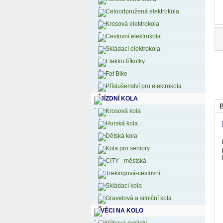
Celoodpružená elektrokola
Krosová elektrokola
Cestovní elektrokola
Skládací elektrokola
Elektro tříkolky
Fat Bike
Příslušenství pro elektrokola
JÍZDNÍ KOLA
P
Krosová kola
Horská kola
Dětská kola
Kola pro seniory
CITY - městská
Trekingová-cestovní
Skládací kola
Gravelová a silniční kola
VĚCI NA KOLO