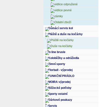
vidlice odpružené
vidlice pevné
zámky
Ostatní zboží
Domácí servis kol
Pláště a duše na kočárky
Pláště na kočárky
Duše na kočárky
In line brusle
Koloběžky a odrážedla
Zimní sporty
Florball - výprodej
FUNKČNÍ PRÁDLO
MOIRA výprodej
Běžecké potřeby
Sporty ostatní
Dárkové poukazy
Servis