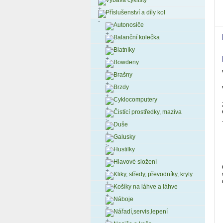
Výbava cyklisty
Příslušenství a díly kol
Autonosiče
Balanční kolečka
Blatníky
Bowdeny
Brašny
Brzdy
Cyklocomputery
Čistící prostředky, maziva
Duše
Galusky
Hustilky
Hlavové složení
Kliky, středy, převodníky, kryty
Košíky na láhve a láhve
Náboje
Nářadí,servis,lepení