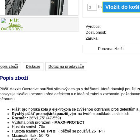
ks
Výrobce:
Dostupnost:
Záruka:
Porovnat zboží
opis zboží
Diskuze
Dotaz na prodavače
Popis zboží
Plášť Maxxis Overdrive používá slickový design s drážkami, které dovolují použití
poskytuje skvělou ochranu před defektem a o ideální trakci a zachování požadovan
běhounu.
Plášť pro horská kola a elektrokola se zvýšenou ochranou proti defektům a 
Rychlý plášť pro nejširší použití
, zjm. na tvrdém podkladu a silnicích.
Rozměr :
26"x1,75" (47-559)
Výztuha proti proražení -
MAXX-PROTECT
Hustota směsi : 70a
Hustota tkaniny :
60 TPI !!!
( běžně se používá 26 TPI )
Maximální tlak : 50 PSI