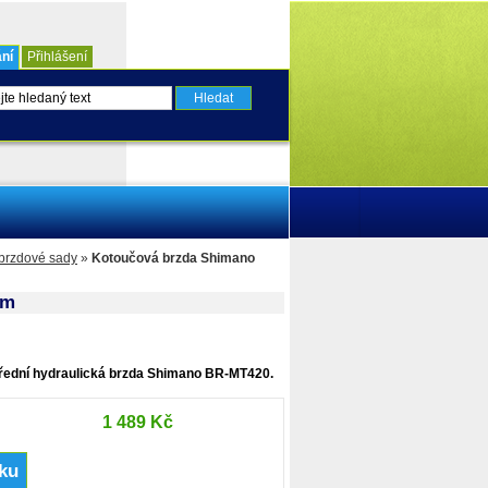
ní
Přihlášení
brzdové sady
»
Kotoučová brzda Shimano
mm
řední hydraulická brzda Shimano BR-MT420.
1 489 Kč