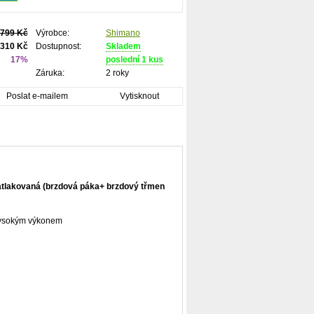
 799 Kč
Výrobce:
Shimano
310 Kč
Dostupnost:
Skladem
17%
poslední 1 kus
Záruka:
2 roky
Poslat e-mailem
Vytisknout
atlakovaná (brzdová páka+ brzdový třmen
a vysokým výkonem