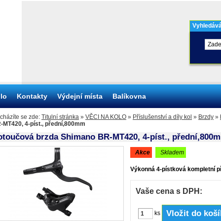
Vyhledává
olo
Kontakty
Výdejní místa
Balíkovna
cházíte se zde:
Titulní stránka
»
VĚCI NA KOLO
»
Příslušenství a díly kol
»
Brzdy
»
-MT420, 4-píst., přední,800mm
otoučová brzda Shimano BR-MT420, 4-píst., přední,800
akce
skladem
Výkonná 4-pístková kompletní p
Vaše cena s DPH:
ks