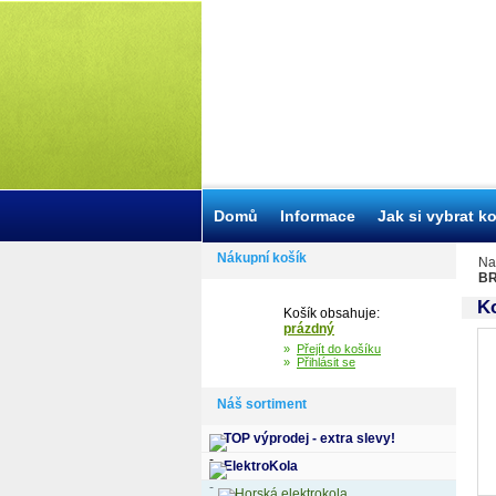
Domů
Informace
Jak si vybrat k
Nákupní košík
Na
BR
K
Košík obsahuje:
prázdný
»
Přejít do košíku
»
Přihlásit se
Náš sortiment
TOP výprodej - extra slevy!
ElektroKola
Horská elektrokola