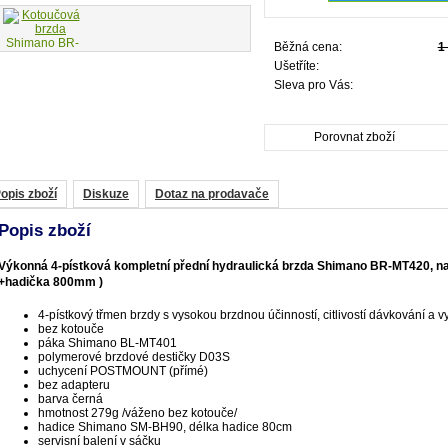
Běžná cena:
1
Ušetříte:
Sleva pro Vás:
Porovnat zboží
opis zboží
Diskuze
Dotaz na prodavače
Popis zboží
Výkonná 4-pístková kompletní přední hydraulická brzda Shimano BR-MT420, n
+hadička 800mm )
4-pístkový třmen brzdy s vysokou brzdnou účinností, citlivostí dávkování 
bez kotouče
páka Shimano BL-MT401
polymerové brzdové destičky D03S
uchycení POSTMOUNT (přímé)
bez adapteru
barva černá
hmotnost 279g /váženo bez kotouče/
hadice Shimano SM-BH90, délka hadice 80cm
servisní balení v sáčku