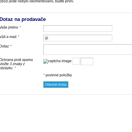
Zboží ještě nebylo okomentováno, buďte první.
Dotaz na prodavače
Vaše jméno
*
Váš e-mail
*
Dotaz
*
Ochrana proti spamu
vložte 3 znaky z
obrázku:
*
*
povinné položky