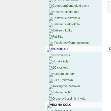
Celoodpružená elektrokola
Krosová elektrokola
Cestovní elektrokola
Skládací elektrokola
Elektro tříkolky
Fat Bike
Příslušenství pro elektrokola
P
JÍZDNÍ KOLA
Krosová kola
Horská kola
Dětská kola
Kola pro seniory
CITY - městská
Trekingová-cestovní
Skládací kola
Gravelová a silniční kola
VĚCI NA KOLO