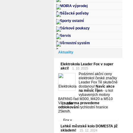
MOIRA výprodej
Běžecké potřeby
Sporty ostatní
Dárkové poukazy
Servis
Věrnostní systém
Aktuality
Elektrokola Leader Fox v super
akci!
1. 10. 2025
Podzimní akční ceny
elektrokol české značky
Leader Fox Tě skutečně
dostanou!
Navíc akce
na měsíc říjen
- u kol
vybavených motory
BAFANG řad M300, M420 a M510
Vám
zdarma provedeme
odblokování
rychlostní hranice
25km/h.
Lehké městské kolo DOMESTA již
skladem!
15. 12. 2024