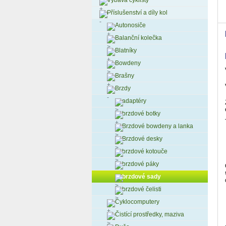
Výbava cyklisty
Příslušenství a díly kol
Autonosiče
Balanční kolečka
Blatníky
Bowdeny
Brašny
Brzdy
adaptéry
brzdové botky
Brzdové bowdeny a lanka
Brzdové desky
brzdové kotouče
brzdové páky
brzdové sady
brzdové čelisti
Cyklocomputery
Čistící prostředky, maziva