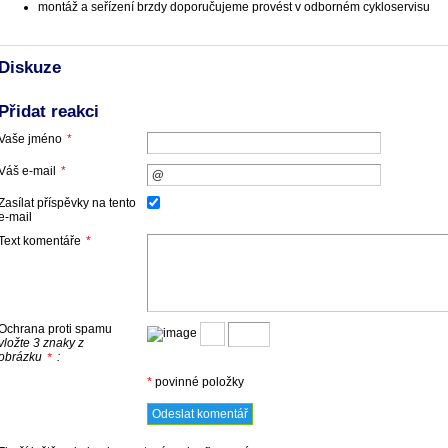
montáž a seřízení brzdy doporučujeme provést v odborném cykloservisu
Diskuze
Přidat reakci
Vaše jméno
*
Váš e-mail
*
Zasílat příspěvky na tento
e-mail
Text komentáře
*
Ochrana proti spamu
vložte 3 znaky z
obrázku
:
*
*
povinné položky