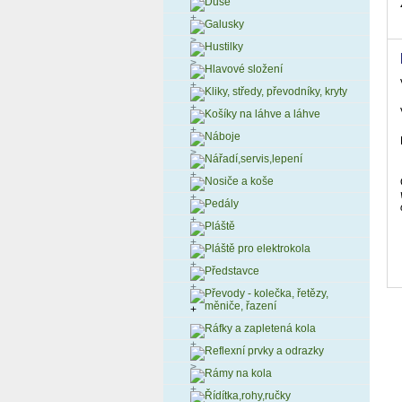
Duše
Galusky
Hustilky
Hlavové složení
Kliky, středy, převodníky, kryty
Košíky na láhve a láhve
Náboje
Nářadí,servis,lepení
Nosiče a koše
Pedály
Pláště
Pláště pro elektrokola
Představce
Převody - kolečka, řetězy,
měniče, řazení
Ráfky a zapletená kola
Reflexní prvky a odrazky
Rámy na kola
Řídítka,rohy,ručky