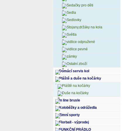
Sedačky pro děti
Sedla
Sedlovky
Stojany,držáky na kola
Světla
vidlice odpružené
vidlice pevné
zámky
Ostatní zboží
Domácí servis kol
Pláště a duše na kočárky
Pláště na kočárky
Duše na kočárky
In line brusle
Koloběžky a odrážedla
Zimní sporty
Florball - výprodej
FUNKČNÍ PRÁDLO