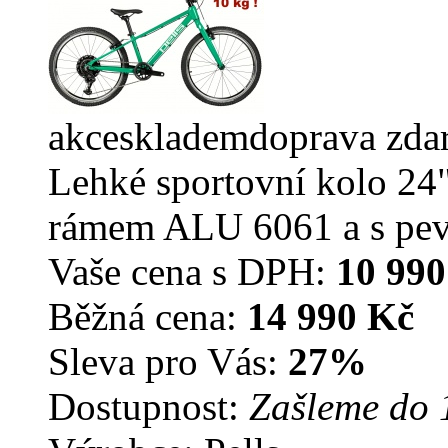
akce
skladem
doprava zda
Lehké sportovní kolo 24"
rámem ALU 6061 a s pevn
Vaše cena s DPH:
10 990
Běžná cena:
14 990 Kč
Sleva pro Vás:
27%
Dostupnost:
Zašleme do 