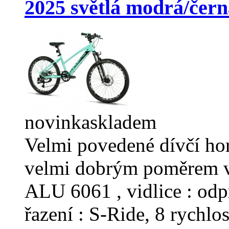
2025 světlá modrá/čern
novinka
skladem
Velmi povedené dívčí ho
velmi dobrým poměrem v
ALU 6061 , vidlice : od
řazení : S-Ride, 8 rychlos