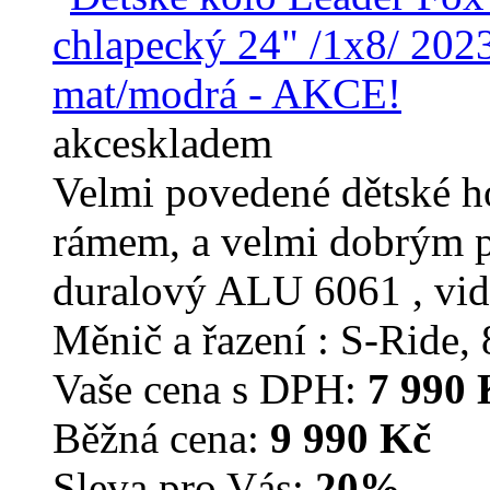
akce
skladem
Velmi povedené dětské h
rámem, a velmi dobrým 
duralový ALU 6061 , v
Měnič a řazení : S-Ride, 
Vaše cena s DPH:
7 990 
Běžná cena:
9 990 Kč
Sleva pro Vás:
20%