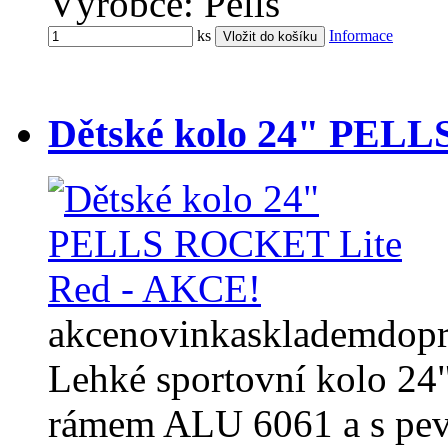
Výrobce: Pells
ks
Informace
Dětské kolo 24" PEL
akce
novinka
skladem
dop
Lehké sportovní kolo 24"
rámem ALU 6061 a s pevn