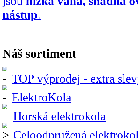
jsou
nízká váha, snadná ov
nástup
.
Náš sortiment
TOP výprodej - extra slev
ElektroKola
Horská elektrokola
Celoodpružená elektroko