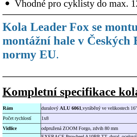
Vhodné pro cyklisty do max. 1
K
ola Leader Fox se montu
montážní hale v Českých B
normy EU
.
Kompletní specifikace kol
Rám
duralový
ALU 6061
,vyráběný ve velikostech 16"
Počet rychlostí
1x8
Vidlice
odpružená ZOOM Forgo, zdvih 80 mm
EXERACE Prowheel A10BP-TT, dural, ocelový 