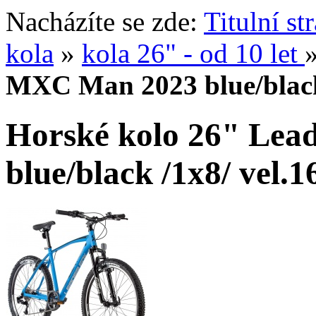
Nacházíte se zde:
Titulní st
kola
»
kola 26" - od 10 let
MXC Man 2023 blue/black
Horské kolo 26" Le
blue/black /1x8/ vel.