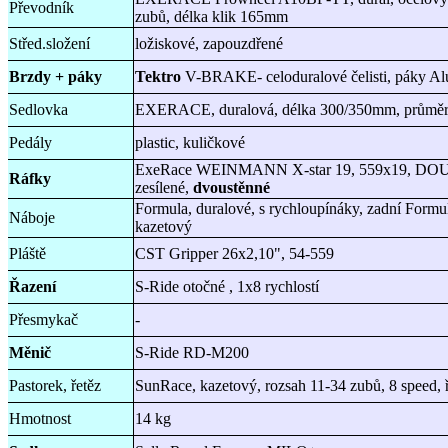
Převodník
zubů, délka klik 165mm
Střed.složení
ložiskové, zapouzdřené
Brzdy + páky
Tektro
V-BRAKE- celoduralové čelisti, páky Al
Sedlovka
EXERACE, duralová, délka 300/350mm, průmě
Pedály
plastic, kuličkové
ExeRace WEINMANN X-star 19, 559x19, D
Ráfky
zesílené,
dvoustěnné
Formula, duralové, s rychloupínáky, zadní Form
Náboje
kazetový
Pláště
CST Gripper 26x2,10", 54-559
Řazení
S-Ride otočné , 1x8 rychlostí
Přesmykač
-
Měnič
S-Ride RD-M200
Pastorek, řetěz
SunRace, kazetový, rozsah 11-34 zubů, 8 speed,
Hmotnost
14 kg