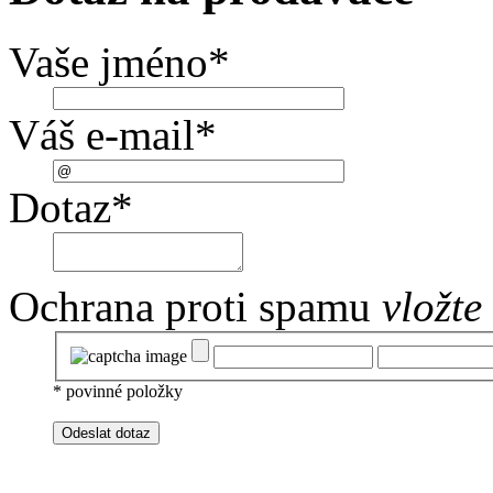
Vaše jméno
*
Váš e-mail
*
Dotaz
*
Ochrana proti spamu
vložte
*
povinné položky