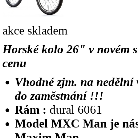
akce
skladem
Horské kolo 26" v novém s
cenu
Vhodné zjm. na nedělní v
do zaměstnání !!!
Rám :
dural 6061
Model MXC Man je nás
Maxim Man