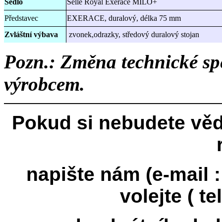
Sedlo
Selle Royal Exerace MILO+
Představec
EXERACE, duralový, délka 75 mm
Zvláštní výbava
zvonek,odrazky, středový duralový stojan
Pozn.: Změna technické spe
výrobcem.
Pokud si nebudete věd
napište nám (e-mail 
volejte ( te