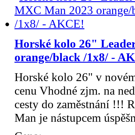
Horské kolo 26" Lead
orange/black /1x8/ - A
Horské kolo 26" v novém
cenu Vhodné zjm. na nedě
cesty do zaměstnání !!!
Man je nástupcem úspě