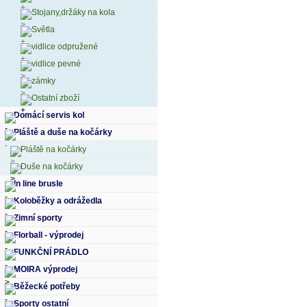
Stojany,držáky na kola
Světla
vidlice odpružené
vidlice pevné
zámky
Ostatní zboží
Domácí servis kol
Pláště a duše na kočárky
Pláště na kočárky
Duše na kočárky
In line brusle
Koloběžky a odrážedla
Zimní sporty
Florball - výprodej
FUNKČNÍ PRÁDLO
MOIRA výprodej
Běžecké potřeby
Sporty ostatní