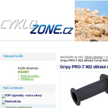
Domů
Informace
Jak si vybrat kolo
Kontakty
Výdejní m
Nákupní košík
Nacházíte se zde:
Titulní stránka
»
V
Gripy PRO-T 902 dětské černá 8
Gripy PRO-T 902 dětské
Košík obsahuje:
prázdný
»
Přejít do košíku
»
Přihlásit se
Náš sortiment
TOP výprodej - extra slevy!
ElektroKola
Horská elektrokola