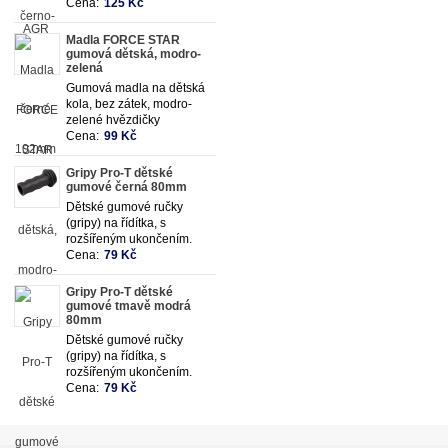
ergonomického tvaru
Cena:
125 Kč
Madla FORCE STAR
gumová dětská, modro-
zelená
Gumová madla na dětská
kola, bez zátek, modro-
zelené hvězdičky
Cena:
99 Kč
Gripy Pro-T dětské
gumové černá 80mm
Dětské gumové ručky
(gripy) na řídítka, s
rozšířeným ukončením.
Cena:
79 Kč
Gripy Pro-T dětské
gumové tmavě modrá
80mm
Dětské gumové ručky
(gripy) na řídítka, s
rozšířeným ukončením.
Cena:
79 Kč