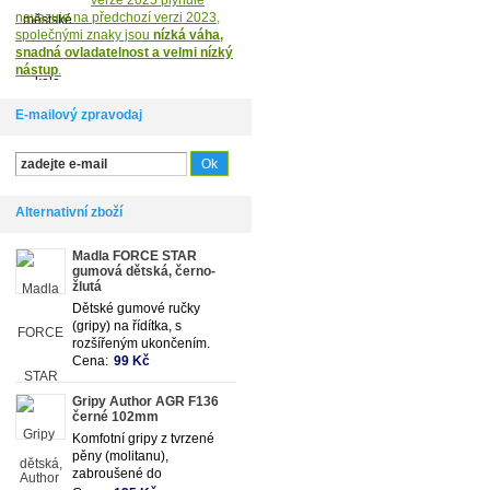
verze 2025 plynule
navazuje na předchozí verzi 2023,
společnými znaky jsou
nízká váha,
snadná ovladatelnost a velmi nízký
nástup
.
E-mailový zpravodaj
Alternativní zboží
Madla FORCE STAR
gumová dětská, černo-
žlutá
Dětské gumové ručky
(gripy) na řídítka, s
rozšířeným ukončením.
Cena:
99 Kč
Gripy Author AGR F136
černé 102mm
Komfotní gripy z tvrzené
pěny (molitanu),
zabroušené do