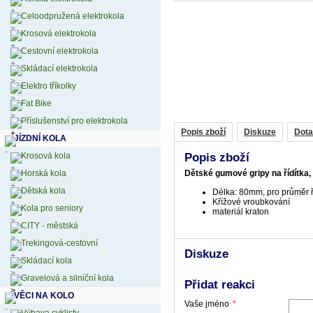
Celoodpružená elektrokola
Krosová elektrokola
Cestovní elektrokola
Skládací elektrokola
Elektro tříkolky
Fat Bike
Příslušenství pro elektrokola
Popis zboží
Diskuze
Dota
JÍZDNÍ KOLA
Krosová kola
Popis zboží
Horská kola
Dětské gumové gripy na řídítka
Dětská kola
Délka: 80mm, pro průměr 
Křížové vroubkování
Kola pro seniory
materiál kraton
CITY - městská
Trekingová-cestovní
Diskuze
Skládací kola
Gravelová a silniční kola
Přidat reakci
VĚCI NA KOLO
Vaše jméno
*