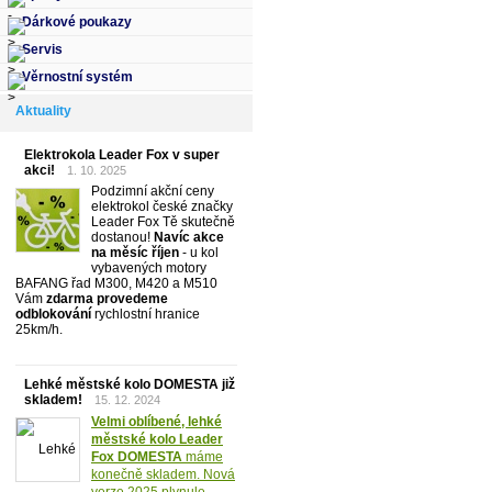
Dárkové poukazy
Servis
Věrnostní systém
Aktuality
Elektrokola Leader Fox v super
akci!
1. 10. 2025
Podzimní akční ceny
elektrokol české značky
Leader Fox Tě skutečně
dostanou!
Navíc akce
na měsíc říjen
- u kol
vybavených motory
BAFANG řad M300, M420 a M510
Vám
zdarma provedeme
odblokování
rychlostní hranice
25km/h.
Lehké městské kolo DOMESTA již
skladem!
15. 12. 2024
Velmi oblíbené, lehké
městské kolo Leader
Fox DOMESTA
máme
konečně skladem. Nová