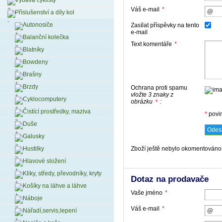
Výbava cyklisty
Váš e-mail
*
Příslušenství a díly kol
Autonosiče
Zasílat příspěvky na tento
e-mail
Balanční kolečka
Text komentáře
*
Blatníky
Bowdeny
Brašny
Brzdy
Ochrana proti spamu
vložte 3 znaky z
Cyklocomputery
obrázku
:
*
Čistící prostředky, maziva
*
povi
Duše
Galusky
Zboží ještě nebylo okomentováno,
Hustilky
Hlavové složení
Kliky, středy, převodníky, kryty
Dotaz na prodavače
Košíky na láhve a láhve
Vaše jméno
*
Náboje
Váš e-mail
*
Nářadí,servis,lepení