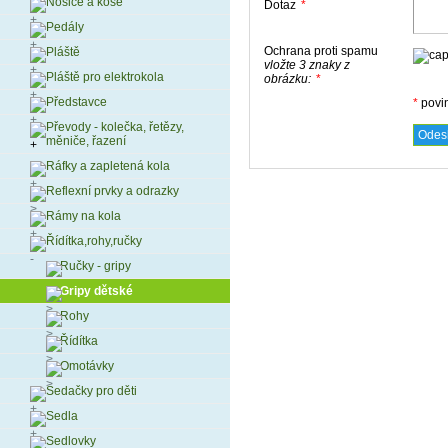
Nosiče a koše
Dotaz
*
Pedály
Ochrana proti spamu
Pláště
vložte 3 znaky z
Pláště pro elektrokola
obrázku:
*
Představce
*
povi
Převody - kolečka, řetězy,
měniče, řazení
Ráfky a zapletená kola
Reflexní prvky a odrazky
Rámy na kola
Řídítka,rohy,ručky
Ručky - gripy
Gripy dětské
Rohy
Řídítka
Omotávky
Sedačky pro děti
Sedla
Sedlovky