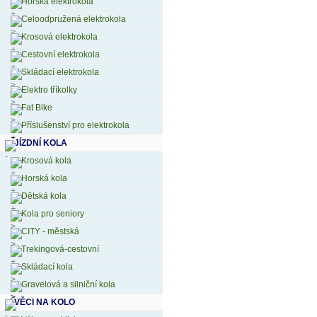
Horská elektrokola
Celoodpružená elektrokola
Krosová elektrokola
Cestovní elektrokola
Skládací elektrokola
Elektro tříkolky
Fat Bike
Příslušenství pro elektrokola
JÍZDNÍ KOLA
Krosová kola
Horská kola
Dětská kola
Kola pro seniory
CITY - městská
Trekingová-cestovní
Skládací kola
Gravelová a silniční kola
VĚCI NA KOLO