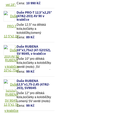
olejovou vidlicí SUNTOUR
Cena:
10 990 Kč
se zamykáním a 18
převody
Duše PRO-T 12,5"x2,25"
(47/62-203) AV 90 v
krabičce
Duše 12,5" na dětská
kola,kočárky a
koloběžky,lomený
motoventil AV90 - pro
Cena:
89 Kč
snadnější dofukování duše
Vhodná pro rozměry pláště
Duše RUBENA
12,5"x2,25" (resp.47/62-
10"x1,75x2 (47-52/152),
203mm)
SV 90/45, v krabičce
Duše 10" pro dětská
kola,kočárky a koloběžky.
ventil (moto) ,SV
90/90.Vhodná pro rozměry
Cena:
99 Kč
pláště 10"x1,75x2 (resp.47-
52/152mm)
Duše RUBENA
12,5"x1,75-2,45 (47/62-
203), SV90/45
Duše 12" pro dětská
kola,kočárky a koloběžky.
Lomený SV ventil (moto)
90/45. Vhodná pro rozměry
Cena:
99 Kč
pláště 12,5"x1,75-