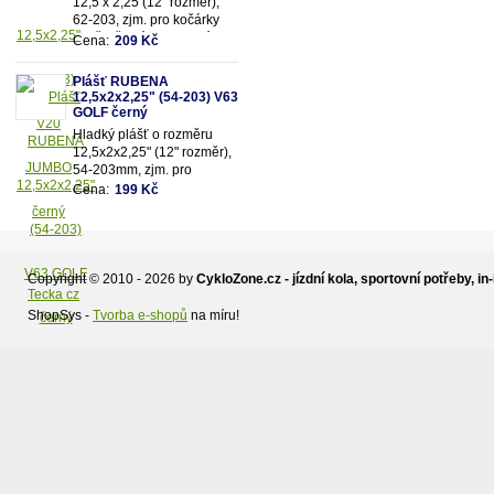
12,5 x 2,25 (12" rozměr),
62-203, zjm. pro kočárky
popř. dětská kola, dezén
Cena:
209 Kč
V20 - Jumbo, černý.
Plášť RUBENA
12,5x2x2,25" (54-203) V63
GOLF černý
Hladký plášť o rozměru
12,5x2x2,25" (12" rozměr),
54-203mm, zjm. pro
kočárky popř. dětská kola,
Cena:
199 Kč
dezén V63 - Golf,
černý.Vhodné na kočárek
JANE,zadní kola.
Copyright © 2010 - 2026 by
CykloZone.cz - jízdní kola, sportovní potřeby, in-
Tecka cz
ShopSys -
Tvorba e-shopů
na míru!