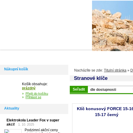
Domů
Informace
Jak si vybrat kolo
Kontakty
Výdejní m
Nákupní košík
Nacházíte se zde:
Titulní stránka
»
D
Stranové klíče
Košík obsahuje:
prázdný
Seřadit
»
Přejít do košíku
»
Přihlásit se
Aktuality
Klíč konusový FORCE 15-16
15-17 černý
Elektrokola Leader Fox v super
akci!
1. 10. 2025
Podzimní akční ceny