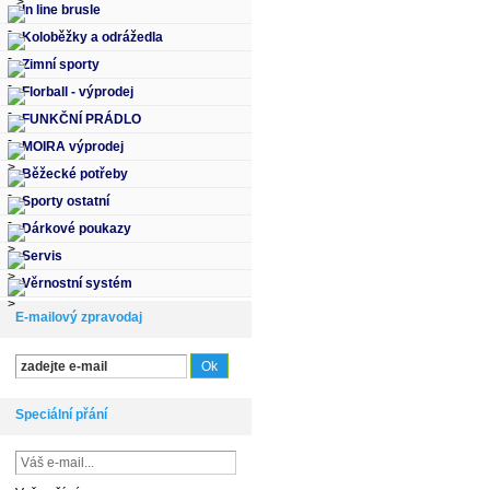
In line brusle
Koloběžky a odrážedla
Zimní sporty
Florball - výprodej
FUNKČNÍ PRÁDLO
MOIRA výprodej
Běžecké potřeby
Sporty ostatní
Dárkové poukazy
Servis
Věrnostní systém
E-mailový zpravodaj
Speciální přání