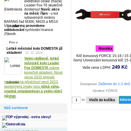
elektrokol české značky
Leader Fox Tě skutečně
dostanou!
Navíc akce
na měsíc říjen
- u kol
vybavených motory
BAFANG řad M300, M420 a M510
Vám
zdarma provedeme
odblokování
rychlostní hranice
25km/h.
Lehké městské kolo DOMESTA již
novinka
skladem!
15. 12. 2024
Klíč konusový FORCE 15-16 / 15-
Velmi oblíbené, lehké
černý Univerzální konusový klíč 15-
městské kolo Leader
druhá strana 15-17, pogumovan
249 Kč
Vaše cena s DPH:
Fox DOMESTA
máme
rukojeť, pro domácí servis nábojů 
konečně skladem. Nová
verze 2025 plynule
navazuje na předchozí verzi 2023,
Zašleme do 1-2 dnů
Dostupnost:
společnými znaky jsou
nízká váha,
Výrobce: FORCE
snadná ovladatelnost a velmi nízký
nástup
.
ks
Infor
Náš sortiment
TOP výprodej - extra slevy!
ElektroKola