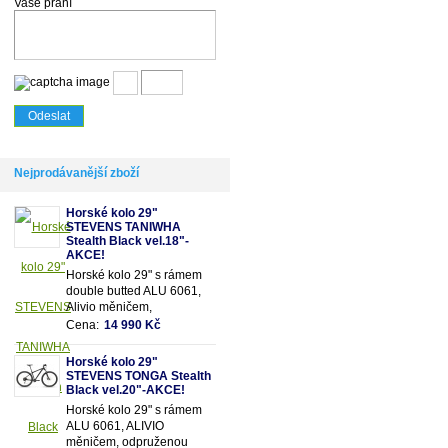
Vaše přání
Nejprodávanější zboží
Horské kolo 29"
STEVENS TANIWHA
Stealth Black vel.18"-
AKCE!
Horské kolo 29" s rámem
double butted ALU 6061,
Alivio měničem,
odpruženou olejovou vidlicí
Cena:
14 990 Kč
SUNTOUR se zamykáním
a 18 převody
Horské kolo 29"
STEVENS TONGA Stealth
Black vel.20"-AKCE!
Horské kolo 29" s rámem
ALU 6061, ALIVIO
měničem, odpruženou