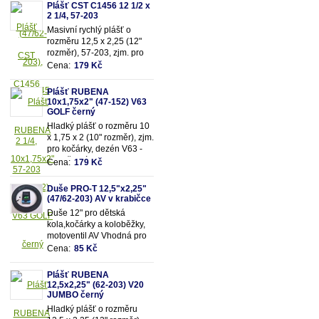
2,45 (resp. 47/62-203mm)
Plášť CST C1456 12 1/2 x
2 1/4, 57-203
Masivní rychlý plášť o
rozměru 12,5 x 2,25 (12"
rozměr), 57-203, zjm. pro
kočárky popř. dětská kola
Cena:
179 Kč
Plášť RUBENA
10x1,75x2" (47-152) V63
GOLF černý
Hladký plášť o rozměru 10
x 1,75 x 2 (10" rozměr), zjm.
pro kočárky, dezén V63 -
Golf, černý.
Cena:
179 Kč
Duše PRO-T 12,5"x2,25"
(47/62-203) AV v krabičce
Duše 12" pro dětská
kola,kočárky a koloběžky,
motoventil AV Vhodná pro
rozměry pláště 12,5"x2,25"
Cena:
85 Kč
(resp.47/62-203mm)
Plášť RUBENA
12,5x2,25" (62-203) V20
JUMBO černý
Hladký plášť o rozměru