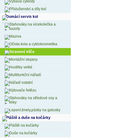
Výbava cyklisty
Příslušenství a díly kol
Domácí servis kol
Stahováky na vícekolečka a
kazety
Maziva
Očista kola a cyklokosmetika
Stranové klíče
Montážní stojany
Hustilky velké
Multifunkční nářadí
Nářadí ostatní
Nýtovače řetězu
Stahováky na středové osy a
kliky
Lepení,tmely,pásky na galusky
Pláště a duše na kočárky
Pláště na kočárky
Duše na kočárky