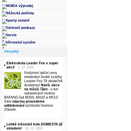
MOIRA výprodej
Běžecké potřeby
Sporty ostatní
Dárkové poukazy
Servis
Věrnostní systém
Aktuality
Elektrokola Leader Fox v super
akci!
1. 10. 2025
Podzimní akční ceny
elektrokol české značky
Leader Fox Tě skutečně
dostanou!
Navíc akce
na měsíc říjen
- u kol
vybavených motory
BAFANG řad M300, M420 a M510
Vám
zdarma provedeme
odblokování
rychlostní hranice
25km/h.
Lehké městské kolo DOMESTA již
skladem!
15. 12. 2024