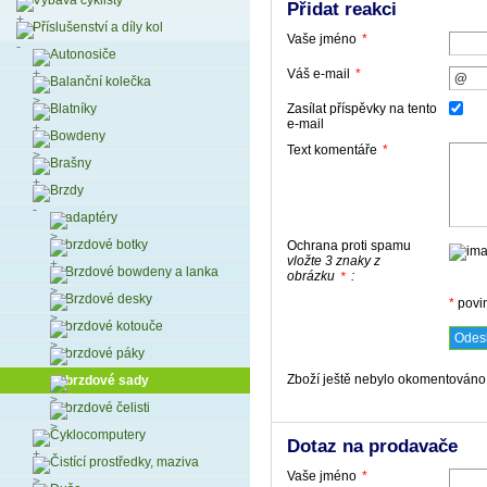
Výbava cyklisty
Přidat reakci
Příslušenství a díly kol
Vaše jméno
*
Autonosiče
Váš e-mail
*
Balanční kolečka
Blatníky
Zasílat příspěvky na tento
e-mail
Bowdeny
Text komentáře
*
Brašny
Brzdy
adaptéry
brzdové botky
Ochrana proti spamu
vložte 3 znaky z
Brzdové bowdeny a lanka
obrázku
:
*
Brzdové desky
*
povi
brzdové kotouče
brzdové páky
Zboží ještě nebylo okomentováno,
brzdové sady
brzdové čelisti
Cyklocomputery
Dotaz na prodavače
Čistící prostředky, maziva
Vaše jméno
*