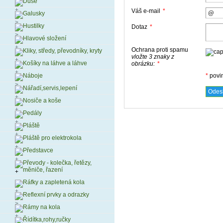
Duše
Váš e-mail
*
Galusky
Hustilky
Dotaz
*
Hlavové složení
Ochrana proti spamu
Kliky, středy, převodníky, kryty
vložte 3 znaky z
Košíky na láhve a láhve
obrázku:
*
*
povi
Náboje
Nářadí,servis,lepení
Nosiče a koše
Pedály
Pláště
Pláště pro elektrokola
Představce
Převody - kolečka, řetězy,
měniče, řazení
Ráfky a zapletená kola
Reflexní prvky a odrazky
Rámy na kola
Řídítka,rohy,ručky