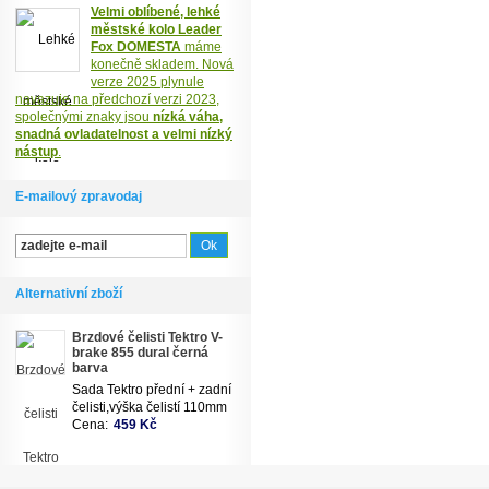
Velmi oblíbené, lehké
městské kolo Leader
Fox DOMESTA
máme
konečně skladem. Nová
verze 2025 plynule
navazuje na předchozí verzi 2023,
společnými znaky jsou
nízká váha,
snadná ovladatelnost a velmi nízký
nástup
.
E-mailový zpravodaj
Alternativní zboží
Brzdové čelisti Tektro V-
brake 855 dural černá
barva
Sada Tektro přední + zadní
čelisti,výška čelistí 110mm
Cena:
459 Kč