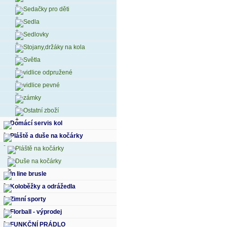
Sedačky pro děti
Sedla
Sedlovky
Stojany,držáky na kola
Světla
vidlice odpružené
vidlice pevné
zámky
Ostatní zboží
Domácí servis kol
Pláště a duše na kočárky
Pláště na kočárky
Duše na kočárky
In line brusle
Koloběžky a odrážedla
Zimní sporty
Florball - výprodej
FUNKČNÍ PRÁDLO