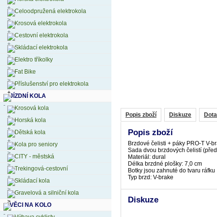
Celoodpružená elektrokola
Krosová elektrokola
Cestovní elektrokola
Skládací elektrokola
Elektro tříkolky
Fat Bike
Příslušenství pro elektrokola
JÍZDNÍ KOLA
Krosová kola
Popis zboží
Diskuze
Dota
Horská kola
Popis zboží
Dětská kola
Brzdové čelisti + páky PRO-T V-
Kola pro seniory
Sada dvou brzdových čelistí (před
CITY - městská
Materiál: dural
Délka brzdné plošky: 7,0 cm
Trekingová-cestovní
Botky jsou zahnuté do tvaru ráfku
Typ brzd: V-brake
Skládací kola
Gravelová a silniční kola
Diskuze
VĚCI NA KOLO