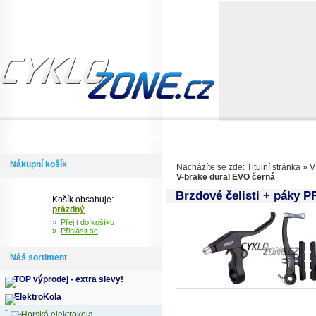
Domů
Informace
Jak si vybrat kolo
Kontakty
Výdejní m
Nákupní košík
Nacházíte se zde:
Titulní stránka
»
V
V-brake dural EVO černá
Brzdové čelisti + páky 
Košík obsahuje:
prázdný
»
Přejít do košíku
»
Přihlásit se
Náš sortiment
TOP výprodej - extra slevy!
ElektroKola
Horská elektrokola