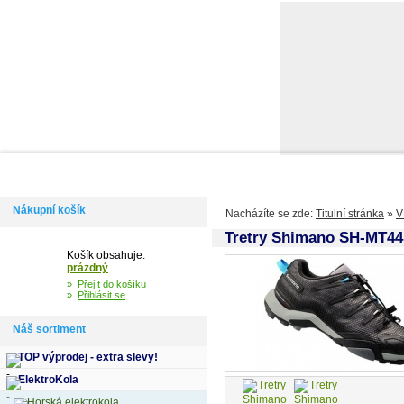
Domů
Informace
Jak si vybrat kolo
Kontakty
Výdejní m
Nákupní košík
Nacházíte se zde:
Titulní stránka
»
V
Tretry Shimano SH-MT44L
Košík obsahuje:
prázdný
»
Přejít do košíku
»
Přihlásit se
Náš sortiment
TOP výprodej - extra slevy!
ElektroKola
Horská elektrokola