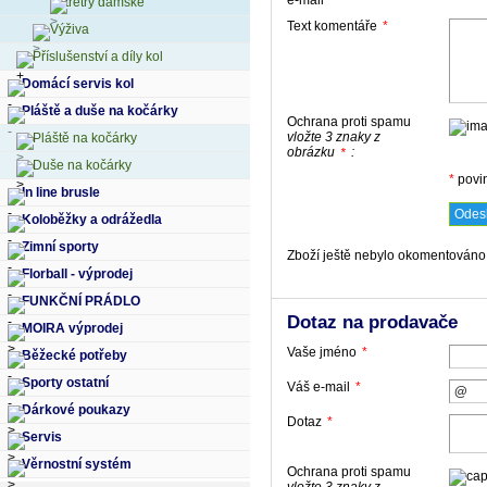
tretry dámské
Text komentáře
*
Výživa
Příslušenství a díly kol
Domácí servis kol
Pláště a duše na kočárky
Ochrana proti spamu
vložte 3 znaky z
Pláště na kočárky
obrázku
:
*
Duše na kočárky
*
povi
In line brusle
Koloběžky a odrážedla
Zimní sporty
Zboží ještě nebylo okomentováno,
Florball - výprodej
FUNKČNÍ PRÁDLO
Dotaz na prodavače
MOIRA výprodej
Vaše jméno
*
Běžecké potřeby
Sporty ostatní
Váš e-mail
*
Dárkové poukazy
Dotaz
*
Servis
Věrnostní systém
Ochrana proti spamu
vložte 3 znaky z