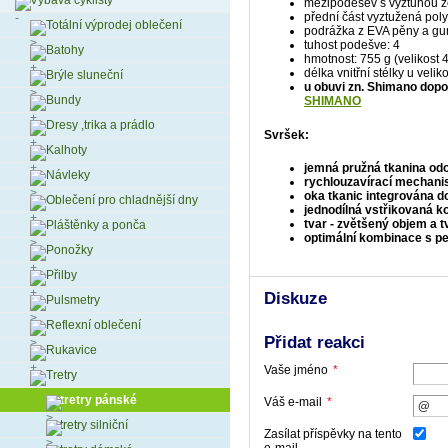
Výbava cyklisty
mezipodešev s výztuhou ze
přední část vyztužená po
Totální výprodej oblečení
podrážka z EVA pěny a gum
tuhost podešve: 4
Batohy
hmotnost: 755 g (velikost 
délka vnitřní stélky u veli
Brýle sluneční
u obuvi zn. Shimano dopor
Bundy
SHIMANO
Dresy ,trika a prádlo
Svršek:
Kalhoty
jemná pružná tkanina odo
Návleky
rychlouzavírací mechani
oka tkanic integrována d
Oblečení pro chladnější dny
jednodílná vstřikovaná k
tvar - zvětšený objem a t
Pláštěnky a ponča
optimální kombinace s p
Ponožky
Přilby
Diskuze
Pulsmetry
Reflexní oblečení
Přidat reakci
Rukavice
Vaše jméno
*
Tretry
tretry pánské
Váš e-mail
*
tretry silniční
Zasílat příspěvky na tento
e-mail