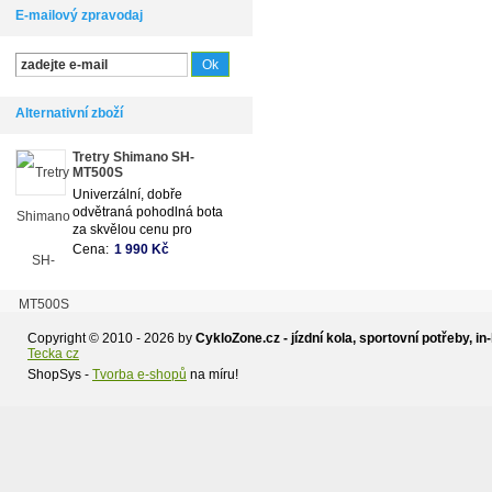
E-mailový zpravodaj
Alternativní zboží
Tretry Shimano SH-
MT500S
Univerzální, dobře
odvětraná pohodlná bota
za skvělou cenu pro
začínající cyklisty a
Cena:
1 990 Kč
rekreační jezdce
Copyright © 2010 - 2026 by
CykloZone.cz - jízdní kola, sportovní potřeby, in-
Tecka cz
ShopSys -
Tvorba e-shopů
na míru!