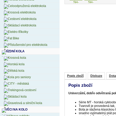
Celoodpružená elektrokola
Krosová elektrokola
Cestovní elektrokola
Skládací elektrokola
Elektro tříkolky
Fat Bike
Příslušenství pro elektrokola
JÍZDNÍ KOLA
Krosová kola
Horská kola
Dětská kola
Popis zboží
Diskuze
Dota
Kola pro seniory
CITY - městská
Popis zboží
Trekingová-cestovní
Univerzální, dobře odvětraná poh
Skládací kola
Série MT - horská cykloobuv
Gravelová a silniční kola
Tvarově je provedená tak, 
VĚCI NA KOLO
Bota je stažena klasickou
snadno vyjímatelný plát 