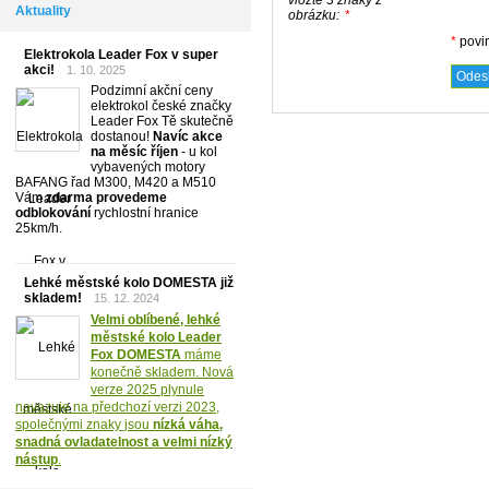
Aktuality
obrázku:
*
*
povi
Elektrokola Leader Fox v super
akci!
1. 10. 2025
Podzimní akční ceny
elektrokol české značky
Leader Fox Tě skutečně
dostanou!
Navíc akce
na měsíc říjen
- u kol
vybavených motory
BAFANG řad M300, M420 a M510
Vám
zdarma provedeme
odblokování
rychlostní hranice
25km/h.
Lehké městské kolo DOMESTA již
skladem!
15. 12. 2024
Velmi oblíbené, lehké
městské kolo Leader
Fox DOMESTA
máme
konečně skladem. Nová
verze 2025 plynule
navazuje na předchozí verzi 2023,
společnými znaky jsou
nízká váha,
snadná ovladatelnost a velmi nízký
nástup
.