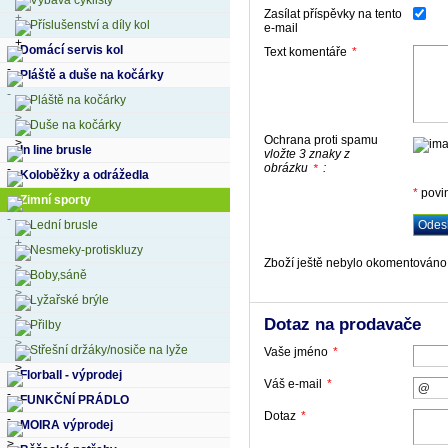
Výbava cyklisty
Zasílat příspěvky na tento
Příslušenství a díly kol
e-mail
Domácí servis kol
Text komentáře
*
Pláště a duše na kočárky
Pláště na kočárky
Duše na kočárky
Ochrana proti spamu
In line brusle
vložte 3 znaky z
obrázku
:
*
Koloběžky a odrážedla
*
povi
Zimní sporty
Lední brusle
Nesmeky-protiskluzy
Zboží ještě nebylo okomentováno,
Boby,sáně
Lyžařské brýle
Dotaz na prodavače
Přilby
Střešní držáky/nosiče na lyže
Vaše jméno
*
Florball - výprodej
Váš e-mail
*
FUNKČNÍ PRÁDLO
Dotaz
*
MOIRA výprodej