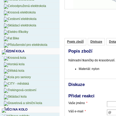
Celoodpružená elektrokola
Krosová elektrokola
Cestovní elektrokola
Skládací elektrokola
Elektro tříkolky
Fat Bike
Popis zboží
Diskuze
Dota
Příslušenství pro elektrokola
Popis zboží
JÍZDNÍ KOLA
Krosová kola
Náhradní tkaničky do krasobruslí.
Horská kola
Materiál: nylon
Dětská kola
Kola pro seniory
CITY - městská
Diskuze
Trekingová-cestovní
Přidat reakci
Skládací kola
Vaše jméno
*
Gravelová a silniční kola
VĚCI NA KOLO
Váš e-mail
*