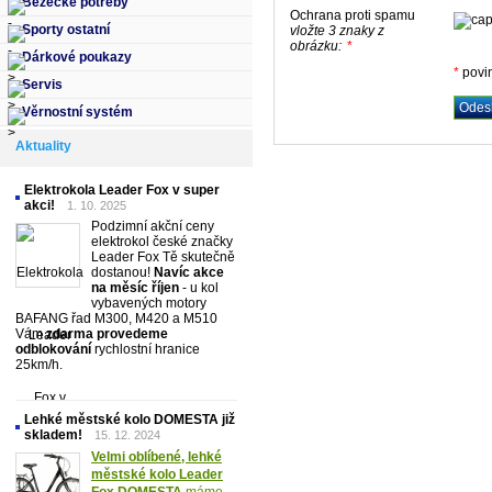
Běžecké potřeby
Ochrana proti spamu
Sporty ostatní
vložte 3 znaky z
obrázku:
*
Dárkové poukazy
*
povi
Servis
Věrnostní systém
Aktuality
Elektrokola Leader Fox v super
akci!
1. 10. 2025
Podzimní akční ceny
elektrokol české značky
Leader Fox Tě skutečně
dostanou!
Navíc akce
na měsíc říjen
- u kol
vybavených motory
BAFANG řad M300, M420 a M510
Vám
zdarma provedeme
odblokování
rychlostní hranice
25km/h.
Lehké městské kolo DOMESTA již
skladem!
15. 12. 2024
Velmi oblíbené, lehké
městské kolo Leader