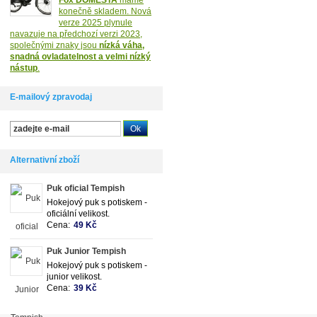
Fox DOMESTA
máme
konečně skladem. Nová
verze 2025 plynule
navazuje na předchozí verzi 2023,
společnými znaky jsou
nízká váha,
snadná ovladatelnost a velmi nízký
nástup
.
E-mailový zpravodaj
Alternativní zboží
Puk oficial Tempish
Hokejový puk s potiskem -
oficiální velikost.
Cena:
49 Kč
Puk Junior Tempish
Hokejový puk s potiskem -
junior velikost.
Cena:
39 Kč