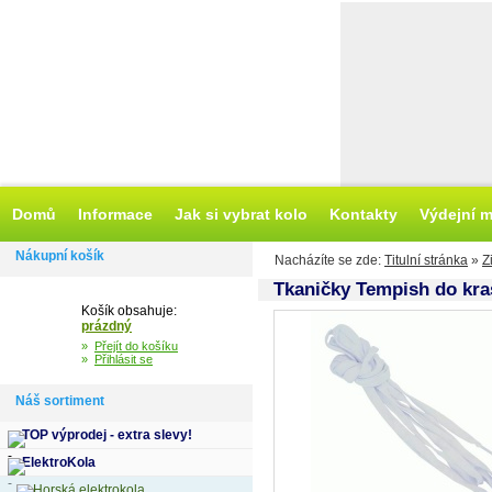
Domů
Informace
Jak si vybrat kolo
Kontakty
Výdejní m
Nákupní košík
Nacházíte se zde:
Titulní stránka
»
Z
Tkaničky Tempish do kra
Košík obsahuje:
prázdný
»
Přejít do košíku
»
Přihlásit se
Náš sortiment
TOP výprodej - extra slevy!
ElektroKola
Horská elektrokola