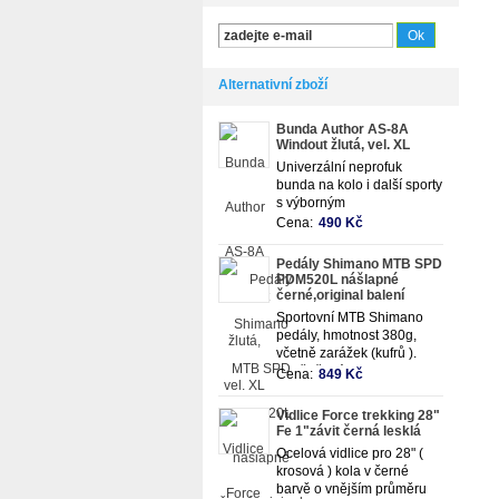
Alternativní zboží
Bunda Author AS-8A
Windout žlutá, vel. XL
Univerzální neprofuk
bunda na kolo i další sporty
s výborným
bočním odvětráním
Cena:
490 Kč
Pedály Shimano MTB SPD
PDM520L nášlapné
černé,original balení
Sportovní MTB Shimano
pedály, hmotnost 380g,
včetně zarážek (kufrů ).
Osvědčená kostrukce a
Cena:
849 Kč
spolehlivost.
Vidlice Force trekking 28"
Fe 1"závit černá lesklá
Ocelová vidlice pro 28" (
krosová ) kola v černé
barvě o vnějším průměru