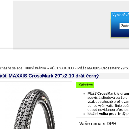
Vyhledává
olo
Kontakty
Výdejní místa
Balíkovna
cházíte se zde:
Titulní stránka
»
VĚCI NA KOLO
»
Plášť MAXXIS CrossMark 29"x2
lášť MAXXIS CrossMark 29"x2.10 drát černý
skladem
Plášť CrossMark je drama
souvislá středová partie u
však dostatečně profilova
Lehce vyčnívající linie boč
dosud nevídanou přesnost
Ideální volba pro :
tvrdý p
Vaše cena s DPH: