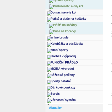
Výbava cyklisty
Příslušenství a díly kol
Domácí servis kol
Pláště a duše na kočárky
Pláště na kočárky
Duše na kočárky
In line brusle
Koloběžky a odrážedla
Zimní sporty
Florball - výprodej
FUNKČNÍ PRÁDLO
MOIRA výprodej
Běžecké potřeby
Sporty ostatní
Dárkové poukazy
Servis
Věrnostní systém
Aktuality