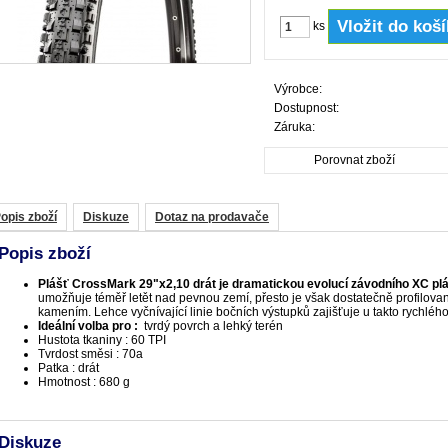
ks
Výrobce:
Dostupnost:
Záruka:
Porovnat zboží
opis zboží
Diskuze
Dotaz na prodavače
Popis zboží
Plášť CrossMark 29"x2,10 drát je dramatickou evolucí závodního XC plá
umožňuje téměř letět nad pevnou zemí, přesto je však dostatečně profilovan
kamením. Lehce vyčnívající linie bočních výstupků zajišťuje u takto rychlé
Ideální volba pro :
tvrdý povrch a lehký terén
Hustota tkaniny : 60 TPI
Tvrdost směsi : 70a
Patka : drát
Hmotnost : 680 g
Diskuze