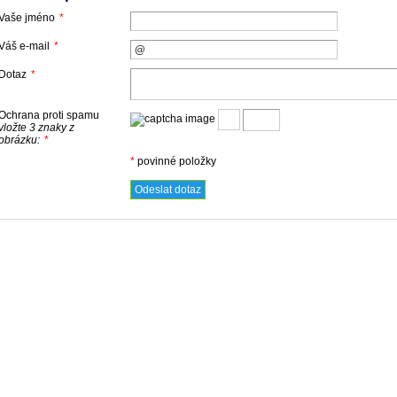
Vaše jméno
*
Váš e-mail
*
Dotaz
*
Ochrana proti spamu
vložte 3 znaky z
obrázku:
*
*
povinné položky