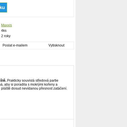
Maxxis
4ks
2 roky
Poslat e-mailem
Vytisknout
ště.
Prakticky souvislá středová partie
á, aby si poradila s mokrými kořeny a
ho pláště dosud nevídanou přesnost zatáčení.