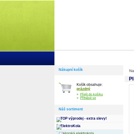
Domů
Informace
Jak si vybrat k
Nákupní košík
Na
P
Košík obsahuje:
prázdný
»
Přejít do košíku
»
Přihlásit se
Náš sortiment
TOP výprodej - extra slevy!
ElektroKola
Horská elektrokola