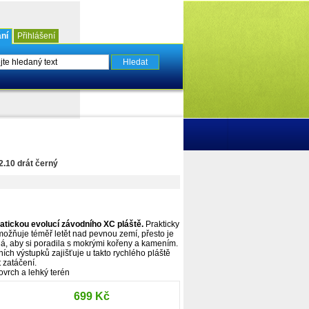
ní
Přihlášení
.10 drát černý
tickou evolucí závodního XC pláště.
Prakticky
možňuje téměř letět nad pevnou zemí, přesto je
ná, aby si poradila s mokrými kořeny a kamením.
ních výstupků zajišťuje u takto rychlého pláště
 zatáčení.
ovrch a lehký terén
699 Kč