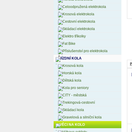
Celoodpružená elektrokola
Krosová elektrokola
Cestovní elektrokola
Skládací elektrokola
Elektro tříkolky
Fat Bike
Příslušenství pro elektrokola
JÍZDNÍ KOLA
P
Krosová kola
Horská kola
Dětská kola
Kola pro seniory
CITY - městská
Trekingová-cestovní
Skládací kola
Gravelová a silniční kola
VĚCI NA KOLO