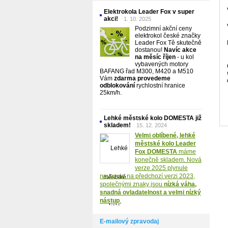
Elektrokola Leader Fox v super
akci!
1. 10. 2025
Podzimní akční ceny
elektrokol české značky
Leader Fox Tě skutečně
dostanou!
Navíc akce
na měsíc říjen
- u kol
vybavených motory
BAFANG řad M300, M420 a M510
Vám
zdarma provedeme
odblokování
rychlostní hranice
25km/h.
Lehké městské kolo DOMESTA již
skladem!
15. 12. 2024
Velmi oblíbené, lehké
městské kolo Leader
Fox DOMESTA
máme
konečně skladem. Nová
verze 2025 plynule
navazuje na předchozí verzi 2023,
společnými znaky jsou
nízká váha,
snadná ovladatelnost a velmi nízký
nástup
.
E-mailový zpravodaj