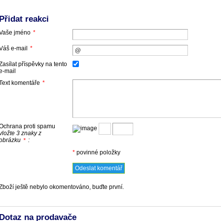
Přidat reakci
Vaše jméno
*
Váš e-mail
*
Zasílat příspěvky na tento
e-mail
Text komentáře
*
Ochrana proti spamu
vložte 3 znaky z
obrázku
:
*
*
povinné položky
Zboží ještě nebylo okomentováno, buďte první.
Dotaz na prodavače