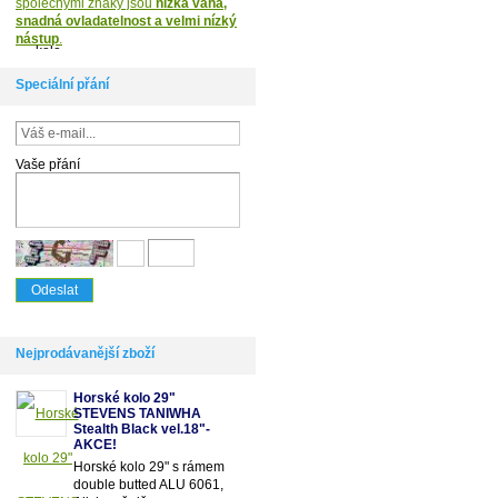
společnými znaky jsou
nízká váha,
snadná ovladatelnost a velmi nízký
nástup
.
Speciální přání
Vaše přání
Nejprodávanější zboží
Horské kolo 29"
STEVENS TANIWHA
Stealth Black vel.18"-
AKCE!
Horské kolo 29" s rámem
double butted ALU 6061,