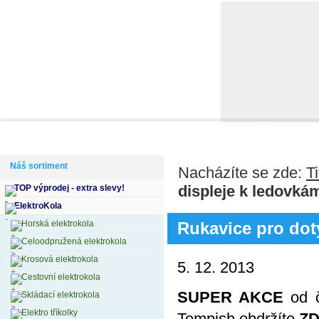
Domů
Informace
Jak si vybrat kolo
Kontakty
Výdejní m
Náš sortiment
Nacházíte se zde:
Ti
displeje k ledovk
TOP výprodej - extra slevy!
ElektroKola
Horská elektrokola
Rukavice pro dot
Celoodpružená elektrokola
Krosová elektrokola
5. 12. 2013
Cestovní elektrokola
SUPER AKCE
od 
Skládací elektrokola
Elektro tříkolky
Tempish obdržíte
ZD