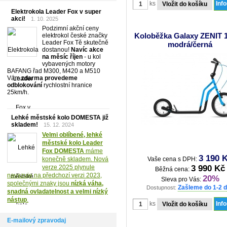
ks
Inf
Elektrokola Leader Fox v super
akci!
1. 10. 2025
Podzimní akční ceny
Koloběžka Galaxy ZENIT 1
elektrokol české značky
Leader Fox Tě skutečně
modrá/černá
dostanou!
Navíc akce
na měsíc říjen
- u kol
vybavených motory
BAFANG řad M300, M420 a M510
Vám
zdarma provedeme
odblokování
rychlostní hranice
25km/h.
Lehké městské kolo DOMESTA již
skladem!
15. 12. 2024
Velmi oblíbené, lehké
městské kolo Leader
Fox DOMESTA
máme
3 190 
konečně skladem. Nová
Vaše cena s DPH:
verze 2025 plynule
3 990 Kč
Běžná cena:
navazuje na předchozí verzi 2023,
20%
Sleva pro Vás:
společnými znaky jsou
nízká váha,
Zašleme do 1-2 
Dostupnost:
snadná ovladatelnost a velmi nízký
nástup
.
ks
Inf
E-mailový zpravodaj