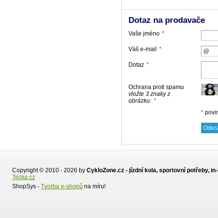
Dotaz na prodavače
Vaše jméno
*
Váš e-mail
*
Dotaz
*
Ochrana proti spamu
vložte 3 znaky z
obrázku:
*
*
povi
Copyright © 2010 - 2026 by
CykloZone.cz - jízdní kola, sportovní potřeby, in-
Tecka cz
ShopSys -
Tvorba e-shopů
na míru!