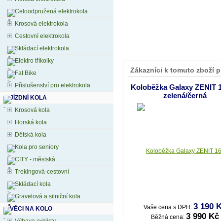
Celoodpružená elektrokola
Krosová elektrokola
Cestovní elektrokola
Skládací elektrokola
Elektro tříkolky
Zákazníci k tomuto zboží p
Fat Bike
Příslušenství pro elektrokola
Koloběžka Galaxy ZENIT 1
zelená/černá
JÍZDNÍ KOLA
Krosová kola
Horská kola
Dětská kola
Kola pro seniory
CITY - městská
Trekingová-cestovní
Skládací kola
Gravelová a silniční kola
3 190 
Vaše cena s DPH:
VĚCI NA KOLO
3 990 Kč
Běžná cena: