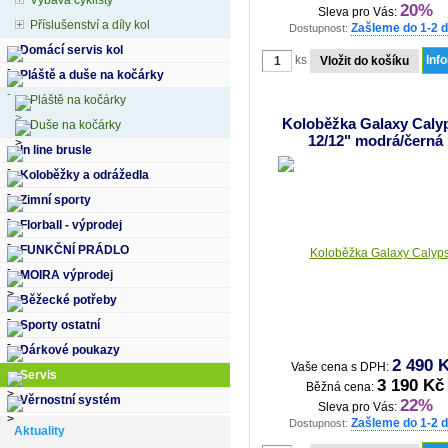
Výbava cyklisty
20%
Sleva pro Vás:
Příslušenství a díly kol
Zašleme do 1-2 
Dostupnost:
Domácí servis kol
ks
Inf
Pláště a duše na kočárky
Pláště na kočárky
Koloběžka Galaxy Caly
Duše na kočárky
12/12" modrá/černá
In line brusle
Koloběžky a odrážedla
Zimní sporty
Florball - výprodej
FUNKČNÍ PRÁDLO
MOIRA výprodej
Běžecké potřeby
Sporty ostatní
Dárkové poukazy
2 490 
Vaše cena s DPH:
Servis
3 190 Kč
Běžná cena:
Věrnostní systém
22%
Sleva pro Vás:
Zašleme do 1-2 
Dostupnost:
Aktuality