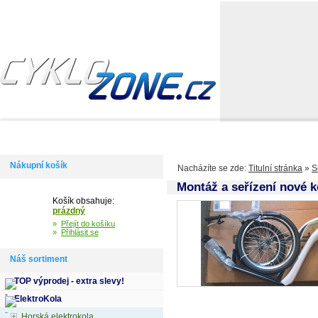
Domů
Informace
Jak si vybrat kolo
Kontakty
Výdejní m
Nákupní košík
Nacházíte se zde:
Titulní stránka
»
S
Montáž a seřízení nové 
Košík obsahuje:
prázdný
»
Přejít do košíku
»
Přihlásit se
Náš sortiment
TOP výprodej - extra slevy!
ElektroKola
Horská elektrokola