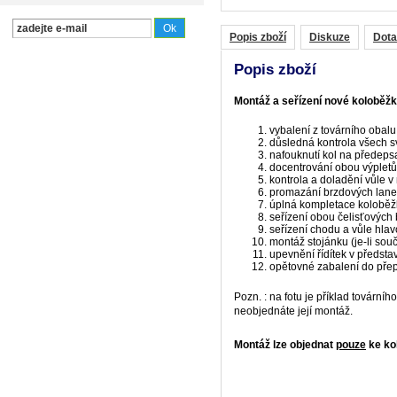
Popis zboží
Diskuze
Dota
Popis zboží
Montáž a seřízení nové koloběž
vybalení z továrního obalu
důsledná kontrola všech s
nafouknutí kol na předeps
docentrování obou výpletů
kontrola a doladění vůle v
promazání brzdových lane
úplná kompletace koloběž
seřízení obou čelisťových 
seřízení chodu a vůle hla
montáž stojánku (je-li souč
upevnění řídítek v předsta
opětovné zabalení do přep
Pozn. : na fotu je příklad továrníh
neobjednáte její montáž.
Montáž lze objednat
pouze
ke ko