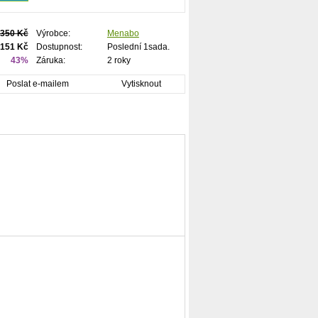
350 Kč
Výrobce:
Menabo
151 Kč
Dostupnost:
Poslední 1sada.
43%
Záruka:
2 roky
Poslat e-mailem
Vytisknout