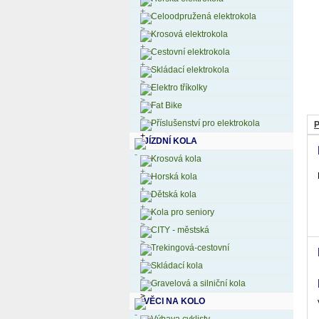
Celoodpružená elektrokola
Krosová elektrokola
Cestovní elektrokola
Skládací elektrokola
Elektro tříkolky
Fat Bike
Příslušenství pro elektrokola
P
JÍZDNÍ KOLA
Krosová kola
Horská kola
Dětská kola
Kola pro seniory
CITY - městská
Trekingová-cestovní
Skládací kola
Gravelová a silniční kola
VĚCI NA KOLO