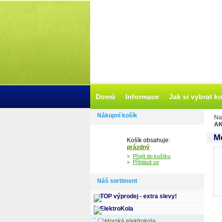
Domů
Informace
Jak si vybrat k
Nákupní košík
Na
AK
Me
Košík obsahuje:
prázdný
»
Přejít do košíku
»
Přihlásit se
Náš sortiment
TOP výprodej - extra slevy!
ElektroKola
Horská elektrokola