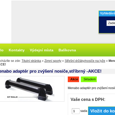
Vyhledává
olo
Kontakty
Výdejní místa
Balíkovna
cházíte se zde:
Titulní stránka
»
Zimní sporty
»
Střešní držáky/nosiče na lyže
»
Mena
CE!
nabo adaptér pro zvýšení nosiče,stříbrný -AKCE!
akce
skladem
Menabo adaptér pro zvýšení nosič
Vaše cena s DPH:
sada