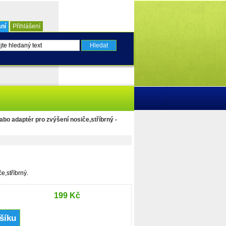
ní
Přihlášení
bo adaptér pro zvýšení nosiče,stříbrný -
e,stříbrný.
199 Kč