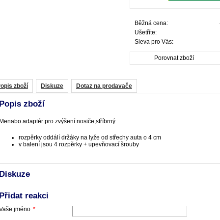
Běžná cena:
Ušetříte:
Sleva pro Vás:
Porovnat zboží
opis zboží
Diskuze
Dotaz na prodavače
Popis zboží
Menabo adaptér pro zvýšení nosiče,stříbrný
rozpěrky oddálí držáky na lyže od střechy auta o 4 cm
v balení jsou 4 rozpěrky + upevňovací šrouby
Diskuze
Přidat reakci
Vaše jméno
*