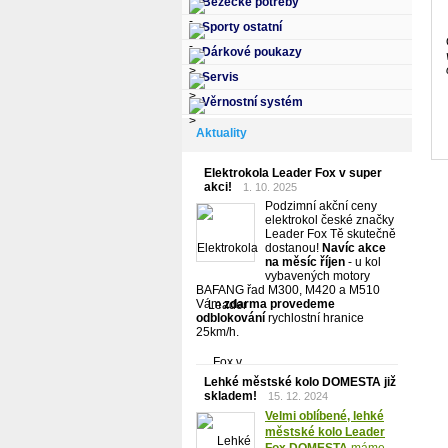
Běžecké potřeby
Sporty ostatní
Dárkové poukazy
Servis
Věrnostní systém
Aktuality
Elektrokola Leader Fox v super
akci!
1. 10. 2025
Podzimní akční ceny
elektrokol české značky
Leader Fox Tě skutečně
dostanou!
Navíc akce
na měsíc říjen
- u kol
vybavených motory
BAFANG řad M300, M420 a M510
Vám
zdarma provedeme
odblokování
rychlostní hranice
25km/h.
Lehké městské kolo DOMESTA již
skladem!
15. 12. 2024
Velmi oblíbené, lehké
městské kolo Leader