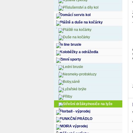
Výbava cyklisty
Příslušenství a díly kol
Domácí servis kol
Pláště a duše na kočárky
Pláště na kočárky
Duše na kočárky
In line brusle
Koloběžky a odrážedla
Zimní sporty
Lední brusle
Nesmeky-protiskluzy
Boby,sáně
Lyžařské brýle
Přilby
Střešní držáky/nosiče na lyže
Florball - výprodej
FUNKČNÍ PRÁDLO
MOIRA výprodej