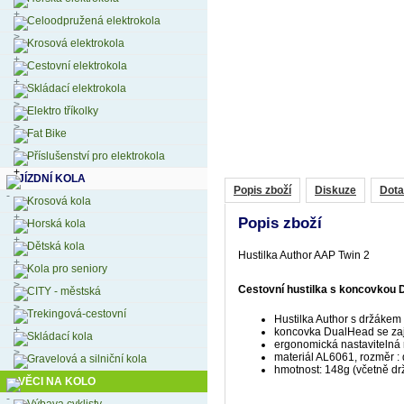
Celoodpružená elektrokola
Krosová elektrokola
Cestovní elektrokola
Skládací elektrokola
Elektro tříkolky
Fat Bike
Příslušenství pro elektrokola
JÍZDNÍ KOLA
Popis zboží
Diskuze
Dota
Krosová kola
Popis zboží
Horská kola
Dětská kola
Hustilka Author AAP Twin 2
Kola pro seniory
Cestovní hustilka s koncovkou D
CITY - městská
Trekingová-cestovní
Hustilka Author s držákem
koncovka DualHead se zaji
Skládací kola
ergonomická nastavitelná 
materiál AL6061, rozměr 
Gravelová a silniční kola
hmotnost: 148g (včetně dr
VĚCI NA KOLO