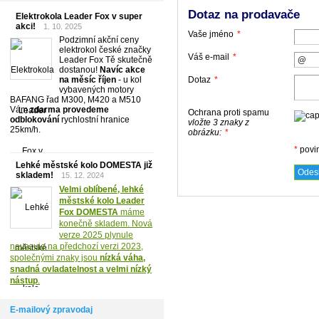
Dotaz na prodavače
Elektrokola Leader Fox v super
akci!
1. 10. 2025
Vaše jméno
*
Podzimní akční ceny
elektrokol české značky
Váš e-mail
*
Leader Fox Tě skutečně
dostanou!
Navíc akce
Dotaz
*
na měsíc říjen
- u kol
vybavených motory
BAFANG řad M300, M420 a M510
Vám
zdarma provedeme
Ochrana proti spamu
odblokování
rychlostní hranice
vložte 3 znaky z
25km/h.
obrázku:
*
*
povi
Lehké městské kolo DOMESTA již
skladem!
15. 12. 2024
Velmi oblíbené, lehké
městské kolo Leader
Fox DOMESTA
máme
konečně skladem. Nová
verze 2025 plynule
navazuje na předchozí verzi 2023,
společnými znaky jsou
nízká váha,
snadná ovladatelnost a velmi nízký
nástup
.
E-mailový zpravodaj