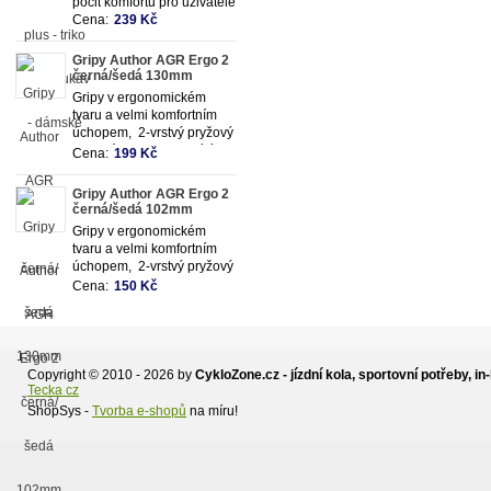
pocit komfortu pro uživatele
Cena:
239 Kč
Gripy Author AGR Ergo 2
černá/šedá 130mm
Gripy v ergonomickém
tvaru a velmi komfortním
úchopem, 2-vrstvý pryžový
materiál s gelem tlumícím
Cena:
199 Kč
otřesy
Gripy Author AGR Ergo 2
černá/šedá 102mm
Gripy v ergonomickém
tvaru a velmi komfortním
úchopem, 2-vrstvý pryžový
materiál s gelem tlumícím
Cena:
150 Kč
otřesy délka 102 mm -
vhodné pro kombinaci
s otočným řazením (Revo
shift, Grip shift )
Copyright © 2010 - 2026 by
CykloZone.cz - jízdní kola, sportovní potřeby, in-
Tecka cz
ShopSys -
Tvorba e-shopů
na míru!