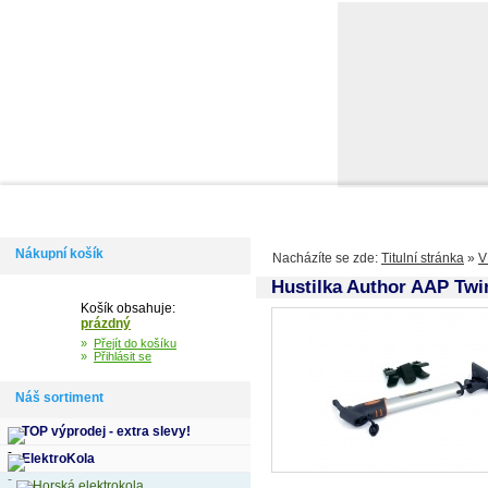
Domů
Informace
Jak si vybrat kolo
Kontakty
Výdejní m
Nákupní košík
Nacházíte se zde:
Titulní stránka
»
V
Hustilka Author AAP Twin
Košík obsahuje:
prázdný
»
Přejít do košíku
»
Přihlásit se
Náš sortiment
TOP výprodej - extra slevy!
ElektroKola
Horská elektrokola