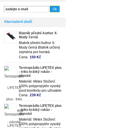
Alternativní zboží
Blatník přední Author X-
Mudy černá
Blatník přední Author X-
Mudy černá Blatník určený
zejména pro horská
kola, jednoduché uchycení
Cena:
150 Kč
na spodní rámovou trubku,
materiál plast.
Termoprádlo LIFETEX plus
- triko krátký rukáv -
pánské
Materiál: lifetex Složení:
100% polypropylén vysoký
pocit komfortu pro uživatele
Cena:
239 Kč
Termoprádlo LIFETEX plus
- triko krátký rukáv -
dámské
Materiál: lifetex Složení:
100% polypropylén vysoký