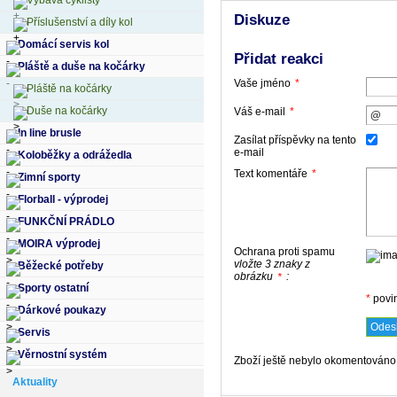
Výbava cyklisty
Diskuze
Příslušenství a díly kol
Domácí servis kol
Přidat reakci
Pláště a duše na kočárky
Vaše jméno
*
Pláště na kočárky
Duše na kočárky
Váš e-mail
*
In line brusle
Zasílat příspěvky na tento
e-mail
Koloběžky a odrážedla
Text komentáře
*
Zimní sporty
Florball - výprodej
FUNKČNÍ PRÁDLO
MOIRA výprodej
Ochrana proti spamu
vložte 3 znaky z
Běžecké potřeby
obrázku
:
*
Sporty ostatní
*
povi
Dárkové poukazy
Servis
Věrnostní systém
Zboží ještě nebylo okomentováno,
Aktuality