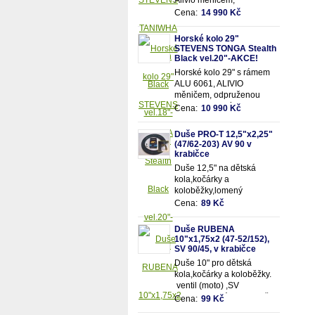
Alivio měničem,
odpruženou olejovou vidlicí
Cena:
14 990 Kč
SUNTOUR se zamykáním
a 18 převody
Horské kolo 29"
STEVENS TONGA Stealth
Black vel.20"-AKCE!
Horské kolo 29" s rámem
ALU 6061, ALIVIO
měničem, odpruženou
olejovou vidlicí SUNTOUR
Cena:
10 990 Kč
se zamykáním a 18
převody
Duše PRO-T 12,5"x2,25"
(47/62-203) AV 90 v
krabičce
Duše 12,5" na dětská
kola,kočárky a
koloběžky,lomený
motoventil AV90 - pro
Cena:
89 Kč
snadnější dofukování duše
Vhodná pro rozměry pláště
Duše RUBENA
12,5"x2,25" (resp.47/62-
10"x1,75x2 (47-52/152),
203mm)
SV 90/45, v krabičce
Duše 10" pro dětská
kola,kočárky a koloběžky.
ventil (moto) ,SV
90/90.Vhodná pro rozměry
Cena:
99 Kč
pláště 10"x1,75x2 (resp.47-