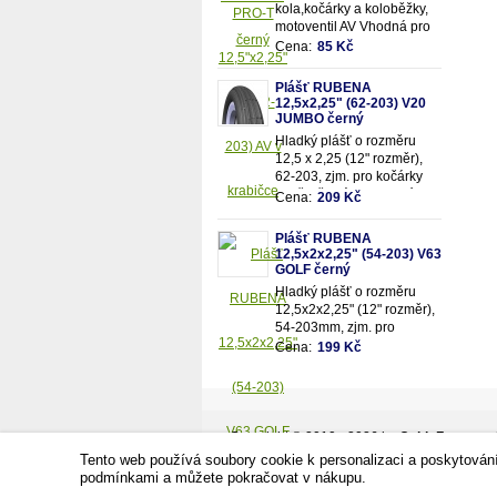
kola,kočárky a koloběžky,
motoventil AV Vhodná pro
rozměry pláště 12,5"x2,25"
Cena:
85 Kč
(resp.47/62-203mm)
Plášť RUBENA
12,5x2,25" (62-203) V20
JUMBO černý
Hladký plášť o rozměru
12,5 x 2,25 (12" rozměr),
62-203, zjm. pro kočárky
popř. dětská kola, dezén
Cena:
209 Kč
V20 - Jumbo, černý.
Plášť RUBENA
12,5x2x2,25" (54-203) V63
GOLF černý
Hladký plášť o rozměru
12,5x2x2,25" (12" rozměr),
54-203mm, zjm. pro
kočárky popř. dětská kola,
Cena:
199 Kč
dezén V63 - Golf,
černý.Vhodné na kočárek
JANE,zadní kola.
Copyright © 2010 - 2026 by
CykloZone.cz - j
Tecka cz
Tento web používá soubory cookie k personalizaci a poskytován
ShopSys -
Tvorba e-shopů
na míru!
podmínkami a můžete pokračovat v nákupu.