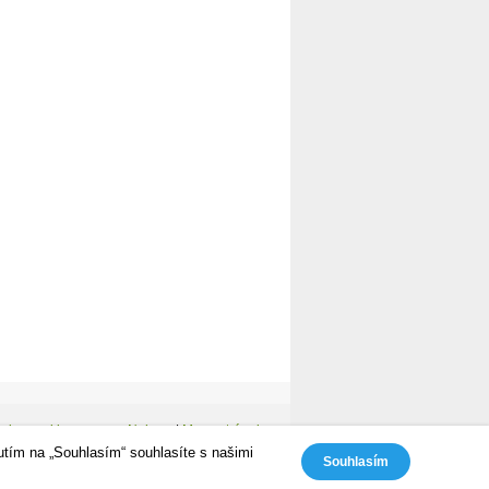
avinac cyklozone
Nahoru
|
Mapa stránek
utím na „Souhlasím“ souhlasíte s našimi
Souhlasím