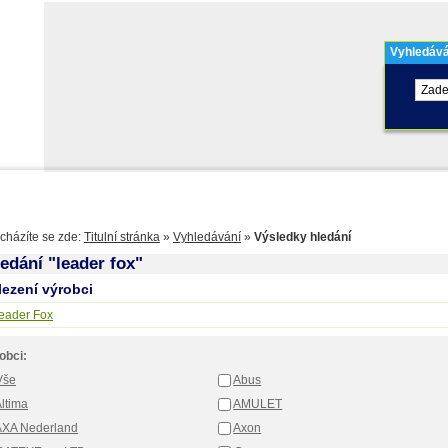
Vyhledává
olo
Kontakty
Výdejní místa
Balíkovna
cházíte se zde:
Titulní stránka
»
Vyhledávání
»
Výsledky hledání
edání "leader fox"
lezení výrobci
eader Fox
obci:
Vše
Abus
ltima
AMULET
AXA Nederland
Axon