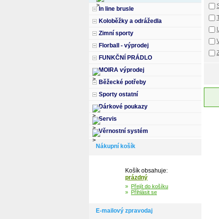
In line brusle
Koloběžky a odrážedla
Zimní sporty
Florball - výprodej
FUNKČNÍ PRÁDLO
MOIRA výprodej
Běžecké potřeby
Sporty ostatní
Dárkové poukazy
Servis
Věrnostní systém
Nákupní košík
Košík obsahuje:
prázdný
»
Přejít do košíku
»
Přihlásit se
E-mailový zpravodaj