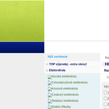
Domů
Informace
Jak si vybrat k
Náš sortiment
Na
Hl
TOP výprodej - extra slevy!
Na
ElektroKola
Horská elektrokola
L
Celoodpružená elektrokola
Výr
Krosová elektrokola
Cestovní elektrokola
A
Skládací elektrokola
Elektro tříkolky