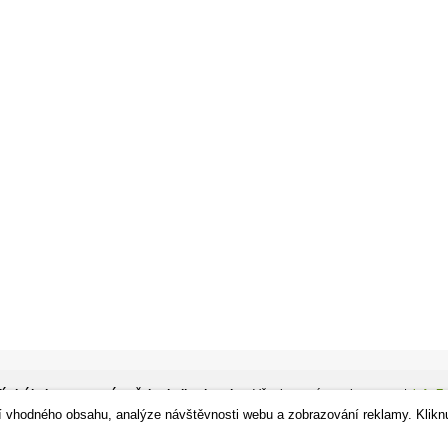
ízdní kola, sportovní potřeby, in-line brusle.
- Všechna práva vyhrazena. |
info Z
í vhodného obsahu, analýze návštěvnosti webu a zobrazování reklamy. Klikn