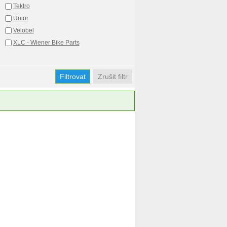
Tektro
Unior
Velobel
XLC - Wiener Bike Parts
Zrušit filtr