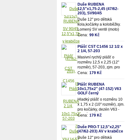
52/152mm)
Duše RUBENA
12,5"x1,75-2,45 (47/62-
203), SV90/45
Duše 12" pro dětská
kola,kočárky a koloběžky.
Lomený SV ventil (moto)
90/45. Vhodná pro rozměry
Cena:
99 Kč
pláště 12,5"x1,75-
2,45 (resp. 47/62-203mm)
Plášť CST C1456 12 1/2 x
2 1/4, 57-203
Masivní rychlý plášť o
rozměru 12,5 x 2,25 (12"
rozměr), 57-203, zjm. pro
kočárky popř. dětská kola
Cena:
179 Kč
Plášť RUBENA
10x1,75x2" (47-152) V63
GOLF černý
Hladký plášť o rozměru 10
x 1,75 x 2 (10" rozměr), zjm.
pro kočárky, dezén V63 -
Golf, černý.
Cena:
179 Kč
Duše PRO-T 12,5"x2,25"
(47/62-203) AV v krabičce
Duše 12" pro dětská