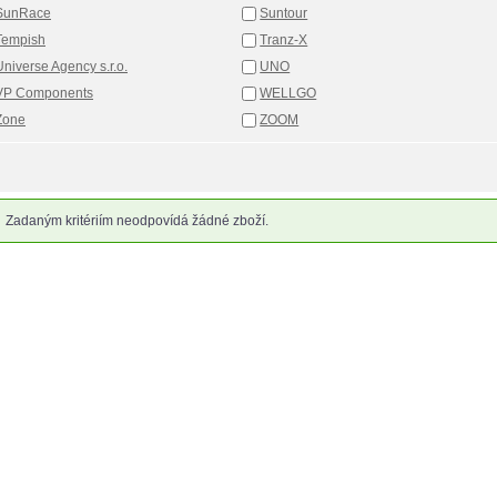
SunRace
Suntour
Tempish
Tranz-X
Universe Agency s.r.o.
UNO
VP Components
WELLGO
Zone
ZOOM
Zadaným kritériím neodpovídá žádné zboží.