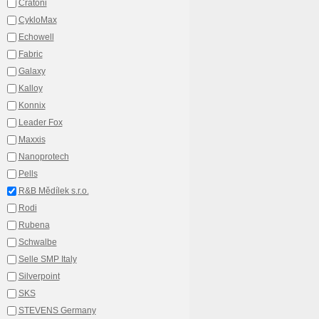
Cratoni
CykloMax
Echowell
Fabric
Galaxy
Kalloy
Konnix
Leader Fox
Maxxis
Nanoprotech
Pells
R&B Mědílek s.r.o.
Rodi
Rubena
Schwalbe
Selle SMP Italy
Silverpoint
SKS
STEVENS Germany