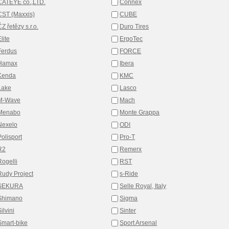
CATEYE co.,LTD.
Connex
CST (Maxxis)
CUBE
Z řetězy s.r.o.
Duro Tires
lite
ErgoTec
Ferdus
FORCE
Hamax
Ibera
Kenda
KMC
Lake
Lasco
M-Wave
Mach
Menabo
Monte Grappa
Nexelo
ODI
Polisport
Pro-T
R2
Remerx
Rogelli
RST
Rudy Project
s-Ride
SEKURA
Selle Royal, Italy
Shimano
Sigma
ilvini
Sinter
Smart-bike
Sport Arsenal