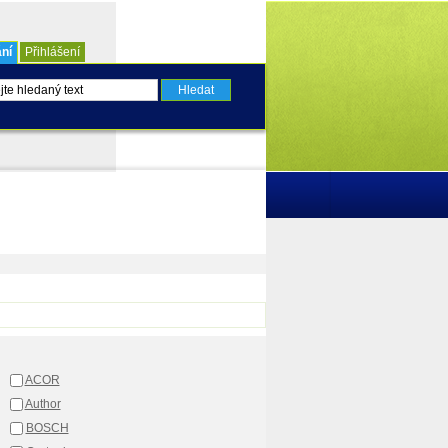
ní
Přihlášení
ACOR
Author
BOSCH