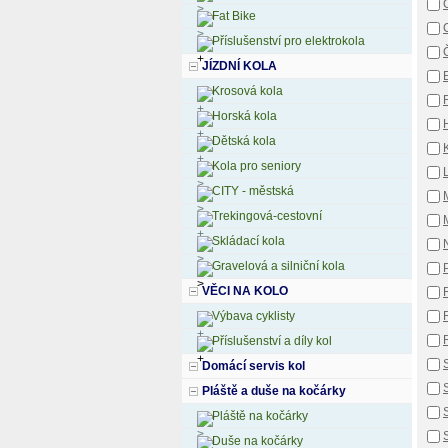
Fat Bike
Příslušenství pro elektrokola
Č
JÍZDNÍ KOLA
E
Krosová kola
Horská kola
Dětská kola
Kola pro seniory
CITY - městská
Trekingová-cestovní
Skládací kola
Gravelová a silniční kola
VĚCI NA KOLO
Výbava cyklisty
Příslušenství a díly kol
Domácí servis kol
Pláště a duše na kočárky
S
Pláště na kočárky
Duše na kočárky