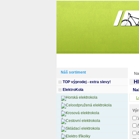
Domů
Informace
Jak si vybrat k
Náš sortiment
Na
Hl
TOP výprodej - extra slevy!
Na
ElektroKola
Horská elektrokola
L
Celoodpružená elektrokola
Výr
Krosová elektrokola
Cestovní elektrokola
A
Skládací elektrokola
Elektro tříkolky