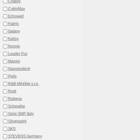
Cratoni
CykloMax
Echowell
Fabric
Galaxy
Kalloy
Konnix
Leader Fox
Maxxis
Nanoprotech
Pells
R&B Mědílek s.r.o.
Rodi
Rubena
Schwalbe
Selle SMP Italy
Silverpoint
SKS
STEVENS Germany