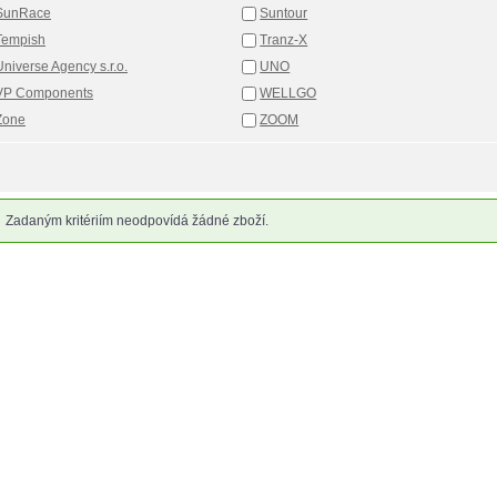
SunRace
Suntour
Tempish
Tranz-X
Universe Agency s.r.o.
UNO
VP Components
WELLGO
Zone
ZOOM
Zadaným kritériím neodpovídá žádné zboží.