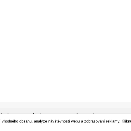
ízdní kola, sportovní potřeby, in-line brusle.
- Všechna práva vyhrazena. |
info Z
í vhodného obsahu, analýze návštěvnosti webu a zobrazování reklamy. Klikn