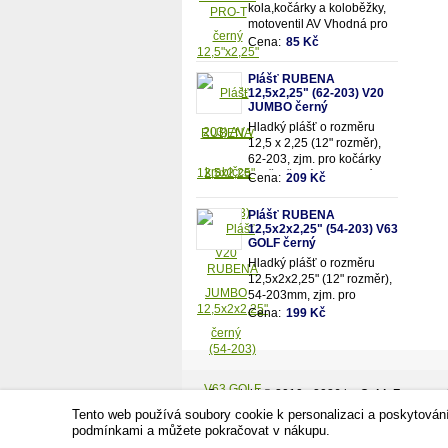
kola,kočárky a koloběžky,
motoventil AV Vhodná pro
rozměry pláště 12,5"x2,25"
Cena:
85 Kč
(resp.47/62-203mm)
Plášť RUBENA
12,5x2,25" (62-203) V20
JUMBO černý
Hladký plášť o rozměru
12,5 x 2,25 (12" rozměr),
62-203, zjm. pro kočárky
popř. dětská kola, dezén
Cena:
209 Kč
V20 - Jumbo, černý.
Plášť RUBENA
12,5x2x2,25" (54-203) V63
GOLF černý
Hladký plášť o rozměru
12,5x2x2,25" (12" rozměr),
54-203mm, zjm. pro
kočárky popř. dětská kola,
Cena:
199 Kč
dezén V63 - Golf,
černý.Vhodné na kočárek
JANE,zadní kola.
Copyright © 2010 - 2026 by
CykloZone.cz - j
Tecka cz
Tento web používá soubory cookie k personalizaci a poskytován
ShopSys -
Tvorba e-shopů
na míru!
podmínkami a můžete pokračovat v nákupu.