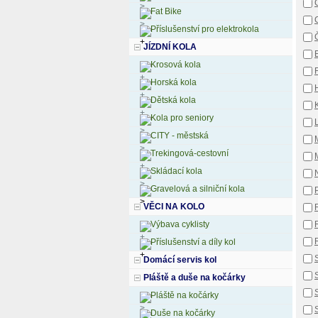
Fat Bike
Příslušenství pro elektrokola
Č
JÍZDNÍ KOLA
E
Krosová kola
Horská kola
Dětská kola
Kola pro seniory
CITY - městská
Trekingová-cestovní
Skládací kola
Gravelová a silniční kola
VĚCI NA KOLO
Výbava cyklisty
Příslušenství a díly kol
Domácí servis kol
Pláště a duše na kočárky
S
Pláště na kočárky
Duše na kočárky