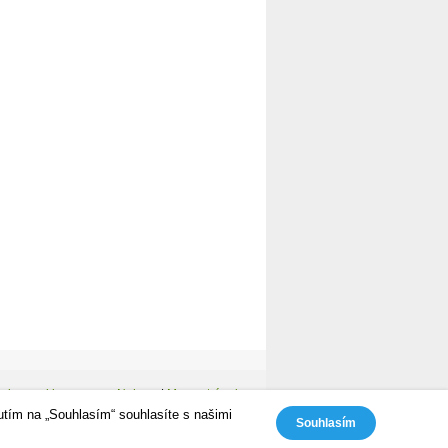
avinac cyklozone
Nahoru
|
Mapa stránek
utím na „Souhlasím“ souhlasíte s našimi
Souhlasím