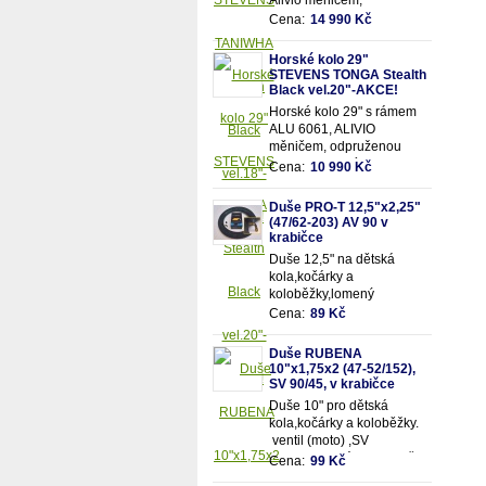
Alivio měničem,
odpruženou olejovou vidlicí
Cena:
14 990 Kč
SUNTOUR se zamykáním
a 18 převody
Horské kolo 29"
STEVENS TONGA Stealth
Black vel.20"-AKCE!
Horské kolo 29" s rámem
ALU 6061, ALIVIO
měničem, odpruženou
olejovou vidlicí SUNTOUR
Cena:
10 990 Kč
se zamykáním a 18
převody
Duše PRO-T 12,5"x2,25"
(47/62-203) AV 90 v
krabičce
Duše 12,5" na dětská
kola,kočárky a
koloběžky,lomený
motoventil AV90 - pro
Cena:
89 Kč
snadnější dofukování duše
Vhodná pro rozměry pláště
Duše RUBENA
12,5"x2,25" (resp.47/62-
10"x1,75x2 (47-52/152),
203mm)
SV 90/45, v krabičce
Duše 10" pro dětská
kola,kočárky a koloběžky.
ventil (moto) ,SV
90/90.Vhodná pro rozměry
Cena:
99 Kč
pláště 10"x1,75x2 (resp.47-