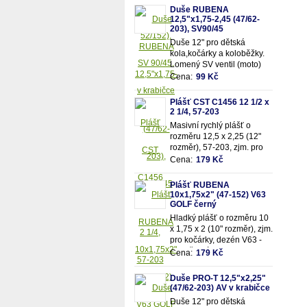
52/152mm)
Duše RUBENA
12,5"x1,75-2,45 (47/62-
203), SV90/45
Duše 12" pro dětská
kola,kočárky a koloběžky.
Lomený SV ventil (moto)
90/45. Vhodná pro rozměry
Cena:
99 Kč
pláště 12,5"x1,75-
2,45 (resp. 47/62-203mm)
Plášť CST C1456 12 1/2 x
2 1/4, 57-203
Masivní rychlý plášť o
rozměru 12,5 x 2,25 (12"
rozměr), 57-203, zjm. pro
kočárky popř. dětská kola
Cena:
179 Kč
Plášť RUBENA
10x1,75x2" (47-152) V63
GOLF černý
Hladký plášť o rozměru 10
x 1,75 x 2 (10" rozměr), zjm.
pro kočárky, dezén V63 -
Golf, černý.
Cena:
179 Kč
Duše PRO-T 12,5"x2,25"
(47/62-203) AV v krabičce
Duše 12" pro dětská