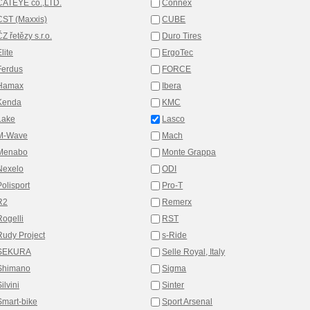
CATEYE co.,LTD.
Connex
CST (Maxxis)
CUBE
Z řetězy s.r.o.
Duro Tires
lite
ErgoTec
Ferdus
FORCE
Hamax
Ibera
Kenda
KMC
Lake
Lasco
M-Wave
Mach
Menabo
Monte Grappa
Nexelo
ODI
Polisport
Pro-T
R2
Remerx
Rogelli
RST
Rudy Project
s-Ride
SEKURA
Selle Royal, Italy
Shimano
Sigma
ilvini
Sinter
Smart-bike
Sport Arsenal