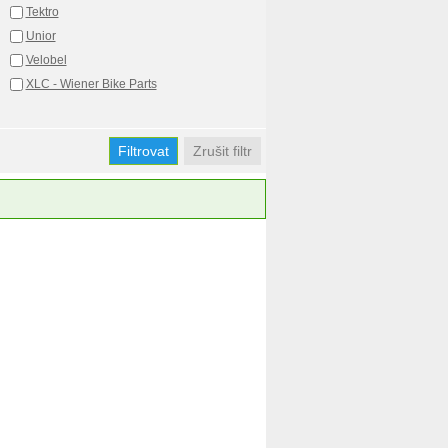
Tektro
Unior
Velobel
XLC - Wiener Bike Parts
Zrušit filtr