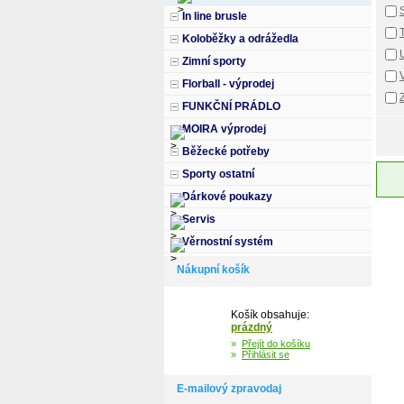
In line brusle
Koloběžky a odrážedla
Zimní sporty
Florball - výprodej
FUNKČNÍ PRÁDLO
MOIRA výprodej
Běžecké potřeby
Sporty ostatní
Dárkové poukazy
Servis
Věrnostní systém
Nákupní košík
Košík obsahuje:
prázdný
»
Přejít do košíku
»
Přihlásit se
E-mailový zpravodaj