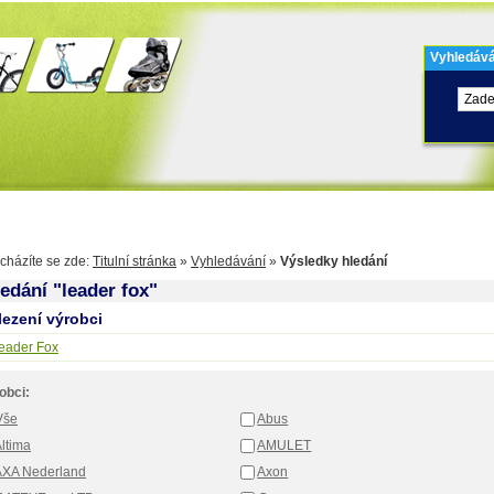
Vyhledává
olo
Kontakty
Výdejní místa
Balíkovna
cházíte se zde:
Titulní stránka
»
Vyhledávání
»
Výsledky hledání
edání "leader fox"
lezení výrobci
eader Fox
obci:
Vše
Abus
ltima
AMULET
AXA Nederland
Axon