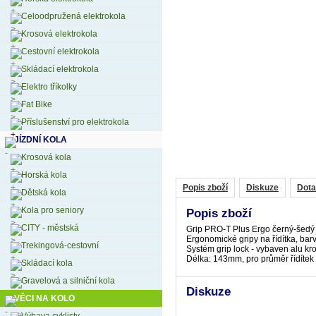
Celoodpružená elektrokola
Krosová elektrokola
Cestovní elektrokola
Skládací elektrokola
Elektro tříkolky
Fat Bike
Příslušenství pro elektrokola
JÍZDNÍ KOLA
Krosová kola
Horská kola
Popis zboží
Diskuze
Dota
Dětská kola
Kola pro seniory
Popis zboží
CITY - městská
Grip PRO-T Plus Ergo černý-šedý
Ergonomické gripy na řídítka, ba
Trekingová-cestovní
Systém grip lock - vybaven alu kro
Délka: 143mm, pro průměr řídíte
Skládací kola
Gravelová a silniční kola
Diskuze
VĚCI NA KOLO