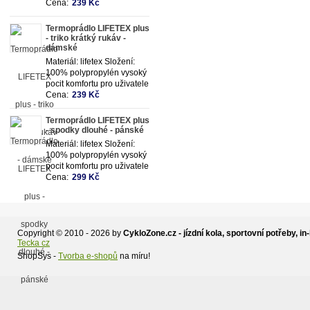
Cena:
239 Kč
Termoprádlo LIFETEX plus
- triko krátký rukáv -
dámské
Materiál: lifetex Složení:
100% polypropylén vysoký
pocit komfortu pro uživatele
Cena:
239 Kč
Termoprádlo LIFETEX plus
- spodky dlouhé - pánské
Materiál: lifetex Složení:
100% polypropylén vysoký
pocit komfortu pro uživatele
Cena:
299 Kč
Copyright © 2010 - 2026 by
CykloZone.cz - jízdní kola, sportovní potřeby, in-
Tecka cz
ShopSys -
Tvorba e-shopů
na míru!