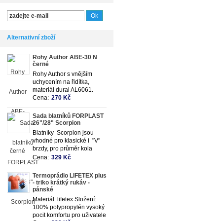
Alternativní zboží
Rohy Author ABE-30 N
černé
Rohy Author s vnějším
uchycením na řidítka,
materiál dural AL6061.
Cena:
270 Kč
Sada blatníků FORPLAST
26"/28" Scorpion
Blatníky Scorpion jsou
vhodné pro klasické i "V"
brzdy, pro průměr kola
26"-28", mají nastavitelnou
Cena:
329 Kč
délku vzpěr, univerzální
úchyt, materiál plast.
Termoprádlo LIFETEX plus
- triko krátký rukáv -
pánské
Materiál: lifetex Složení:
100% polypropylén vysoký
pocit komfortu pro uživatele