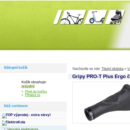
Domů
Informace
Jak si vybrat kolo
Kontakty
Výdejní m
Nákupní košík
Nacházíte se zde:
Titulní stránka
»
V
Gripy PRO-T Plus Ergo č
Košík obsahuje:
prázdný
»
Přejít do košíku
»
Přihlásit se
Náš sortiment
TOP výprodej - extra slevy!
ElektroKola
Horská elektrokola