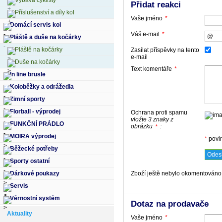
Výbava cyklisty
Přidat reakci
Příslušenství a díly kol
Vaše jméno
*
Domácí servis kol
Váš e-mail
*
Pláště a duše na kočárky
Pláště na kočárky
Zasílat příspěvky na tento
e-mail
Duše na kočárky
Text komentáře
*
In line brusle
Koloběžky a odrážedla
Zimní sporty
Florball - výprodej
Ochrana proti spamu
vložte 3 znaky z
FUNKČNÍ PRÁDLO
obrázku
:
*
MOIRA výprodej
*
povi
Běžecké potřeby
Sporty ostatní
Zboží ještě nebylo okomentováno,
Dárkové poukazy
Servis
Věrnostní systém
Dotaz na prodavače
Aktuality
Vaše jméno
*