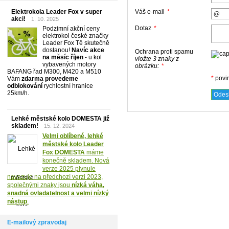
Váš e-mail
*
Elektrokola Leader Fox v super
akci!
1. 10. 2025
Dotaz
*
Podzimní akční ceny
elektrokol české značky
Leader Fox Tě skutečně
dostanou!
Navíc akce
Ochrana proti spamu
na měsíc říjen
- u kol
vložte 3 znaky z
vybavených motory
obrázku:
*
BAFANG řad M300, M420 a M510
*
povi
Vám
zdarma provedeme
odblokování
rychlostní hranice
25km/h.
Lehké městské kolo DOMESTA již
skladem!
15. 12. 2024
Velmi oblíbené, lehké
městské kolo Leader
Fox DOMESTA
máme
konečně skladem. Nová
verze 2025 plynule
navazuje na předchozí verzi 2023,
společnými znaky jsou
nízká váha,
snadná ovladatelnost a velmi nízký
nástup
.
E-mailový zpravodaj