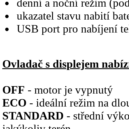
denní a noční režim (pod
ukazatel stavu nabití bat
USB port pro nabíjení te
Ovladač s displejem nabíz
OFF
- motor je vypnutý
ECO
- ideální režim na dlo
STANDARD
- střední výk
jakýkoliv terén