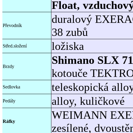
Float, vzduchový
duralový EXERAC
Převodník
38 zubů
ložiska
Střed.složení
Shimano SLX 71
Brzdy
kotouče TEKTR
teleskopická al
Sedlovka
alloy, kuličkové
Pedály
WEIMANN EXER
Ráfky
zesílené, dvoustě