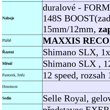
duralové - FORM
148S BOOST(zadn
Náboje
15mm/12mm,
za
MAXXIS RECON 
Pláště
Shimano SLX, 1x
Řazení
Shimano SLX , 1
Měnič
12 speed, rozsah
Pastorek, řetěz
Hmotnost
Selle Royal, gelo
Sedlo
představec EXERA