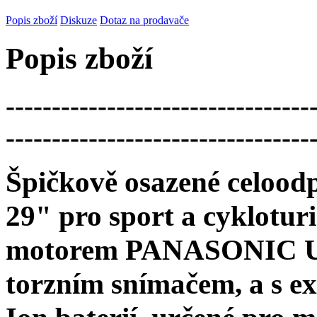
Popis zboží
Diskuze
Dotaz na prodavače
Popis zboží
---------------------------------
---------------------------------
Špičkově osazené celood
29" pro sport a cyklotur
motorem PANASONIC U
torzním snímačem, a s e