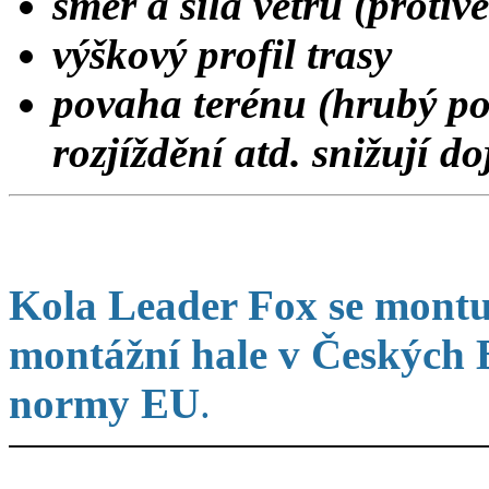
směr a síla větru (protivě
výškový profil trasy
povaha terénu (hrubý pov
rozjíždění atd. snižují do
K
ola Leader Fox se montu
montážní hale v Českých B
normy EU
.