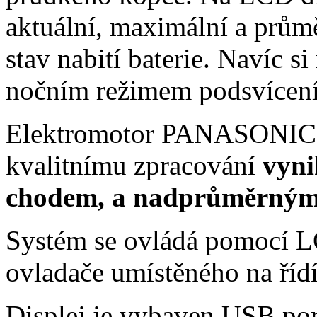
aktuální, maximální a průmě
stav nabití baterie. Navíc 
nočním režimem podsvícení 
Elektromotor PANASONIC
kvalitnímu zpracování
vyni
chodem, a nadprůměrným 
Systém se ovládá pomocí LC
ovladače umístěného na říd
Displej je vybaven USB por