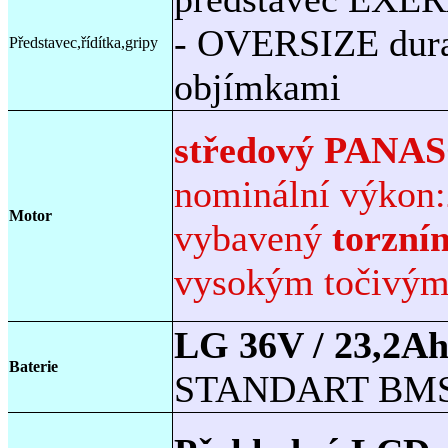
- OVERSIZE dura
Představec,řídítka,gripy
objímkami
středový PAN
nominální výko
Motor
vybavený
torzním
vysokým točivý
LG 36V / 23,2Ah,
Baterie
STANDART BM