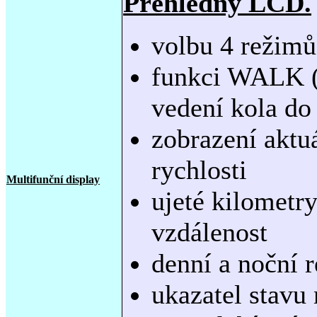
Přehledný LCD.
volbu 4 režimů
funkci WALK (r
vedení kola do
zobrazení aktu
rychlosti
Multifunční display
ujeté kilometry
vzdálenost
denní a noční r
ukazatel stavu 