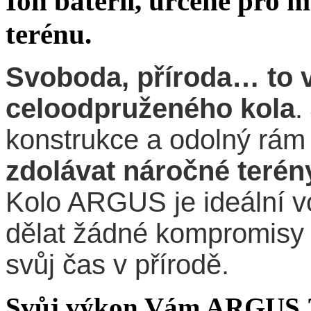
Ion baterií, určené pro m
terénu.
Svoboda, příroda… to 
celoodpruženého kola
.
konstrukce a odolný rá
zdolávat náročné terén
Kolo ARGUS je ideální vol
dělat žádné kompromisy a
svůj čas v přírodě.
Svůj výkon Vám ARGUS 2