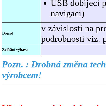
USB dobíjecí p
navigaci)
v závislosti na pro
Dojezd
podrobnosti viz. 
Zvláštní výbava
Pozn. : Drobná změna techn
výrobcem!