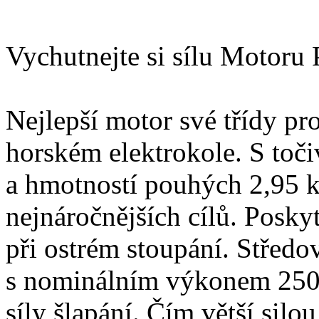
Vychutnejte si sílu Motoru
Nejlepší motor své třídy pr
horském elektrokole. S to
a hmotností pouhých 2,95 
nejnáročnějších cílů. Poskyt
při ostrém stoupání. Střed
s nominálním výkonem 250
síly šlapání. Čím větší silou