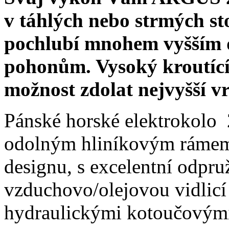
v táhlých nebo strmých s
pochlubí mnohem vyšším 
pohonům. V
ysoký kroutíc
možnost zdolat nejvyšší vr
Pánské horské elektrokol
odolným hliníkovým rámem
designu, s excelentní odpr
vzduchovo/olejovou vidlic
hydraulickými kotoučovými