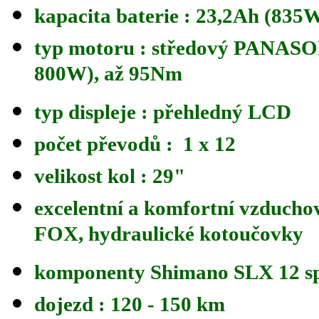
kapacita baterie : 23,2Ah (835
typ motoru : středový PANA
800W), až 95Nm
typ displeje : přehledný LCD
počet převodů : 1 x 12
velikost kol : 29"
excelentní a komfortní vzduchov
FOX, hydraulické kotoučovky
komponenty Shimano SLX 12 s
dojezd : 120 - 150 km