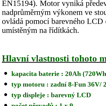
EN15194). Motor vyniká přede
nadprůměrným výkonem ve stou
ovládá pomocí barevného LCD d
umístěným na řídítkách.
Hlavní vlastnosti tohoto 
kapacita baterie : 20Ah (720Wh
typ motoru : zadní 8-Fun 36V
typ displeje : barevný LCD
počet převodů : 1 x 9