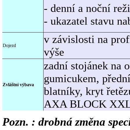
- denní a noční rež
- ukazatel stavu nab
v závislosti na prof
Dojezd
výše
zadní stojánek na o
gumicukem, přední 
Zvláštní výbava
blatníky, kryt řet
AXA BLOCK XXL n
Pozn. : drobná změna spec