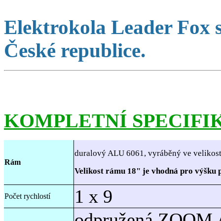
Elektrokola Leader Fox s
České republice.
KOMPLETNÍ SPECIFIK
duralový ALU 6061, vyráběný ve velikoste
Rám
Velikost rámu 18" je vhodná pro výšku 
1 x 9
Počet rychlostí
odpružená ZOOM A