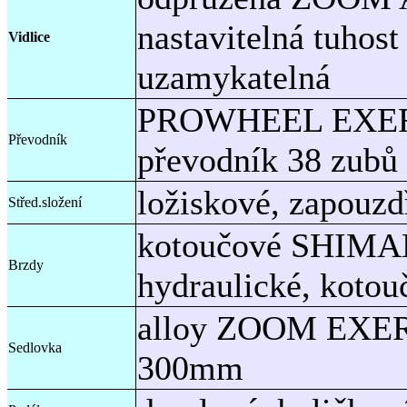
nastavitelná tuhos
Vidlice
uzamykatelná
PROWHEEL EXERAC
Převodník
převodník 38 zubů
ložiskové, zapouzd
Střed.složení
kotoučové SHIMAN
Brzdy
hydraulické, koto
alloy ZOOM EXER
Sedlovka
300mm