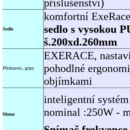
příslušenství)
komfortní ExeRac
sedlo s vysokou P
Sedlo
š.200xd.260mm
EXERACE, nastavit
pohodlné ergonomi
Představec, gripy
objímkami
inteligentní syst
nominal :250W - 
Motor
Snímač frekvence 