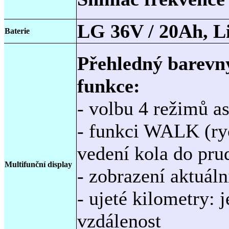
LG 36V / 20Ah, L
Baterie
Přehledný barevn
funkce:
- volbu 4 režimů as
- funkci WALK (ryc
vedení kola do pru
Multifunční display
- zobrazení aktuál
- ujeté kilometry: 
vzdálenost