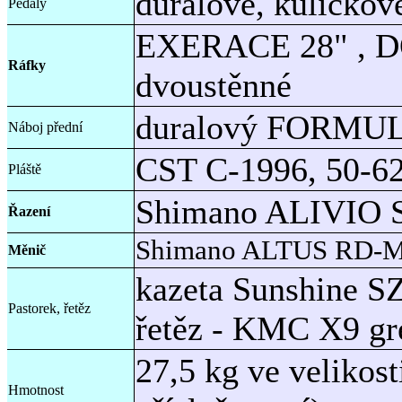
duralové, kuličkov
Pedály
EXERACE 28" , D
Ráfky
dvoustěnné
duralový FORMULA
Náboj přední
CST C-1996, 50-62
Pláště
Shimano ALIVIO S
Řazení
Shimano ALTUS RD-
Měnič
kazeta Sunshine SZ
Pastorek, řetěz
řetěz - KMC X9 gre
27,5 kg ve velikos
Hmotnost