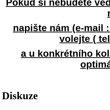
Pokud si nebudete věd
napište nám (e-mail 
volejte ( te
a u konkrétního k
optimá
Diskuze