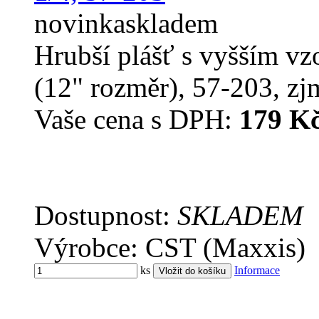
novinka
skladem
Hrubší plášť s vyšším vz
(12" rozměr), 57-203, zj
Vaše cena s DPH:
179 K
Dostupnost:
SKLADEM
Výrobce: CST (Maxxis)
ks
Informace