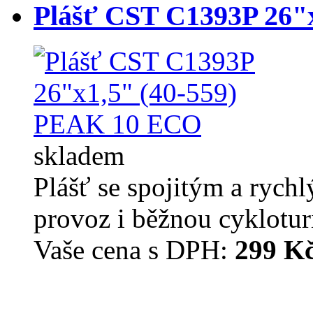
Plášť CST C1393P 26"
skladem
Plášť se spojitým a ryc
provoz i běžnou cyklotu
Vaše cena s DPH:
299 K