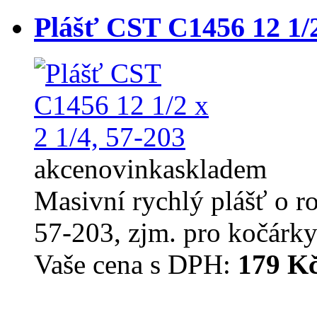
Plášť CST C1456 12 1/2
akce
novinka
skladem
Masivní rychlý plášť o r
57-203, zjm. pro kočárky
Vaše cena s DPH:
179 K