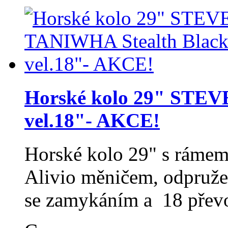
Horské kolo 29" STEV
vel.18"- AKCE!
Horské kolo 29" s rámem
Alivio měničem, odpruž
se zamykáním a 18 přev