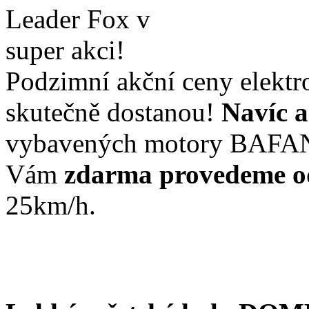
Podzimní akční ceny elektr
skutečně dostanou!
Navíc a
vybavených motory BAFA
Vám
zdarma provedeme o
25km/h.