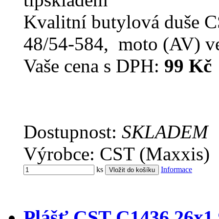
Kvalitní butylová duše 
48/54-584, moto (AV) ve
Vaše cena s DPH:
99 Kč
Dostupnost:
SKLADEM
Výrobce: CST (Maxxis)
ks
Informace
Plášť CST C1436 26x