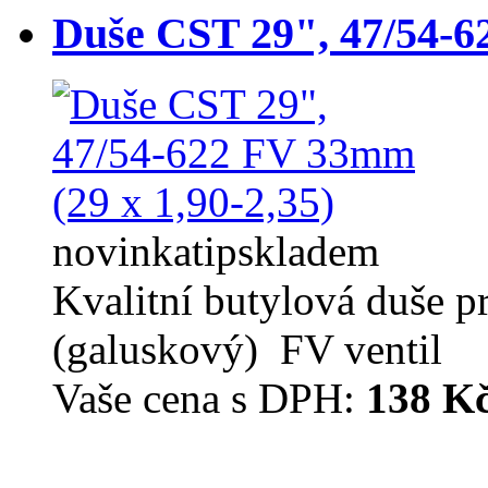
Duše CST 29", 47/54-6
novinka
tip
skladem
Kvalitní butylová duše p
(galuskový) FV ventil
Vaše cena s DPH:
138 K