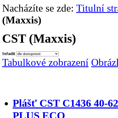
Nacházíte se zde:
Titulní st
(Maxxis)
CST (Maxxis)
Seřadit
Tabulkové zobrazení
Obráz
Plášť CST C1436 40-
PLUS ECO